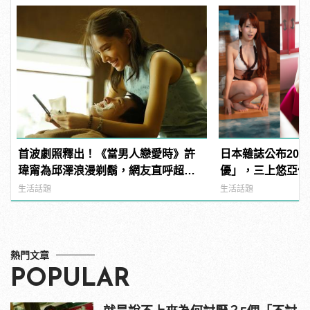
首波劇照釋出！《當男人戀愛時》許
日本雜誌公布202
瑋甯為邱澤浪漫剃鬍，網友直呼超有
優」，三上悠亞僅排
CP感！
manfashion這
生活話題
生活話題
熱門文章
POPULAR