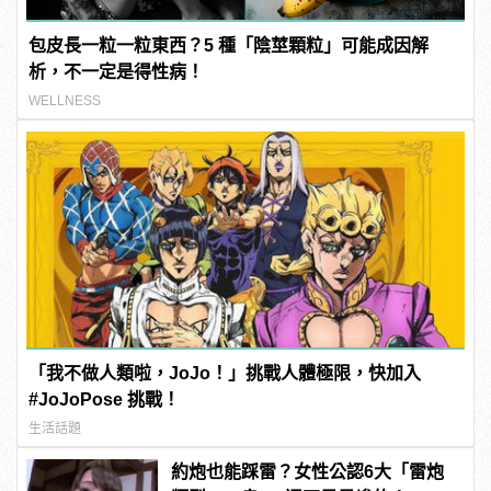
包皮長一粒一粒東西？5 種「陰莖顆粒」可能成因解
析，不一定是得性病！
WELLNESS
「我不做人類啦，JoJo！」挑戰人體極限，快加入
#JoJoPose 挑戰！
生活話題
約炮也能踩雷？女性公認6大「雷炮