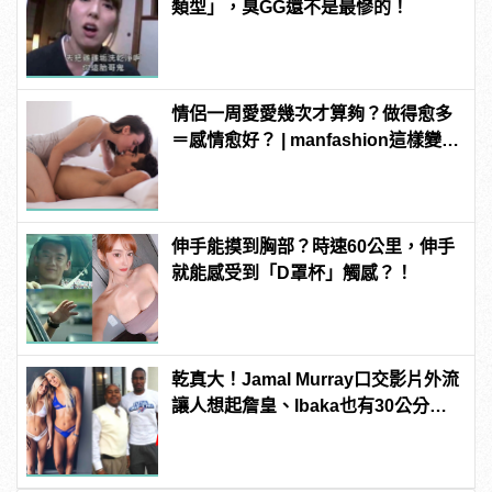
類型」，臭GG還不是最慘的！
情侶一周愛愛幾次才算夠？做得愈多
＝感情愈好？ | manfashion這樣變型
男
伸手能摸到胸部？時速60公里，伸手
就能感受到「D罩杯」觸感？！
乾真大！Jamal Murray口交影片外流
讓人想起詹皇、Ibaka也有30公分驚
人巨根！ | manfashion這樣變型男