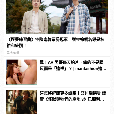
《逐夢練習曲》空降南韓票房冠軍，獲金棕櫚名導是枝
裕和盛讚！
生活話題
驚！AV 男優每天拍片，痛的不是腰
反而是「這裡」？ | manfashion這樣
變型男
這集將解開更多謎團！艾迪瑞德曼 證
實《怪獸與牠們的產地 3》已順利開
拍