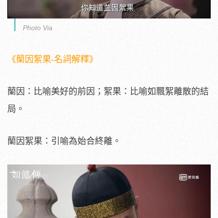
Photo Via
《蘭因絮果-名詞解釋》
蘭因：比喻美好的前因；絮果：比喻如飄絮離散的結
局。
蘭因絮果：引喻為始合終離。