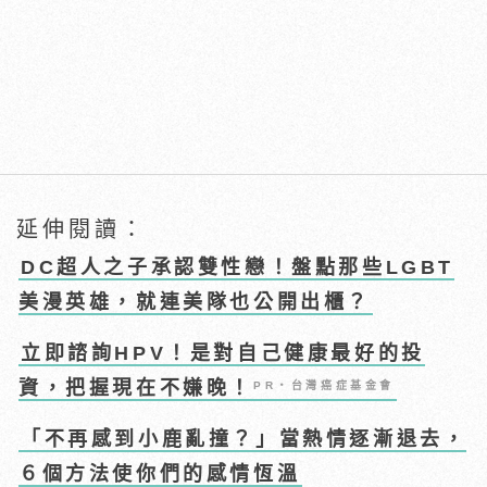
延伸閱讀：
DC超人之子承認雙性戀！盤點那些LGBT
美漫英雄，就連美隊也公開出櫃？
立即諮詢HPV！是對自己健康最好的投
資，把握現在不嫌晚！
PR・台灣癌症基金會
「不再感到小鹿亂撞？」當熱情逐漸退去，
６個方法使你們的感情恆溫