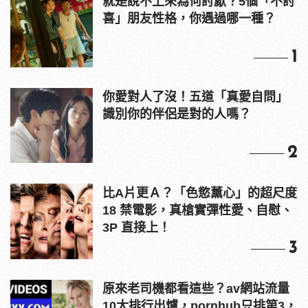
就是說不上來為何討厭？5個「不討
喜」朋友性格，你遇過哪一種？
1
你愛對人了沒！五道「真愛自問」
識別你的伴侶是對的人嗎？
2
比A片更Ａ？「色慾薰心」的超尺度
18 禁電影，真槍實彈性愛、自慰、
3P 直接上！
3
原來老司機都看這些？av網站流量
10大排行出爐，pornhub只排第3，