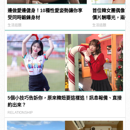
邊做愛邊健身！10種性愛姿勢讓你享
首位韓女團偶像下
受同時鍛鍊身材
價片酬曝光，兩個
生活話題
生活話題
5個小技巧告訴你，原來韓妞要這樣追！訊息報備、直接
約出來？
RELATIONSHIP