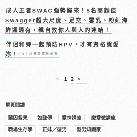
成人王者SWAG強勢歸來！5名高顏值
Swagger超大尺度、足交、雪乳、粉紅海
鮮通通有，親自教你人與人的連結！
伴侶和妳一起預防HPV，才有資格說愛
妳！
PR・台灣癌症基金會
<
1
2
>
單頁閱讀
蘭因絮果
如懿傳
愛情講座
戀愛微講座
職場生存學
正妹／型男
型男知識家