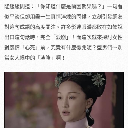
隆緩緩問道：「你知道什麼是蘭因絮果嗎？」一句看
似平淡但卻用盡一生真情淬煉的問候，立刻引發網友
對這句成語的高度關注。許多影迷眼淚都敗在如懿說
出口這句話時，完全「淚崩」！而這次就來探討女性
對感情「心死」前，究竟有什麼徵兆呢？型男們～別
當女人眼中的「渣隆」啊！