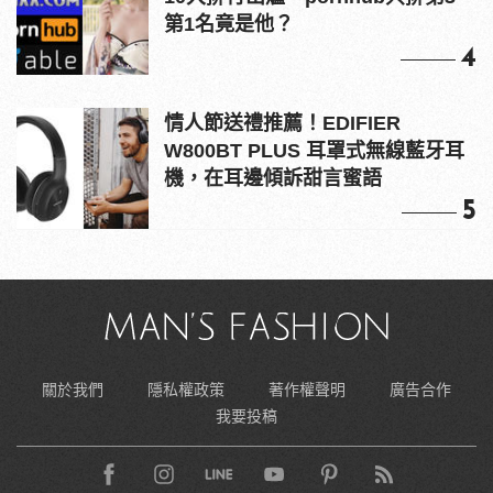
第1名竟是他？
4
情人節送禮推薦！EDIFIER
W800BT PLUS 耳罩式無線藍牙耳
機，在耳邊傾訴甜言蜜語
5
關於我們
隱私權政策
著作權聲明
廣告合作
我要投稿