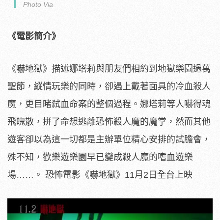
Photo Via
《電影簡介》
《嚇地獄》描述娜塔莉與朋友們相約到地獄樂園過萬
聖節，
縱情玩樂的同時，卻遇上戴著面具的冷血殺人
魔，
更目睹弒血命案的整個過程。娜塔莉等人嚇得魂
飛魄散，
拼了命想逃離恐怖殺人魔的魔掌，
然而其他
遊客卻以為這一切都是主辦單位精心安排的試膽會，
殊不知，歡樂遊樂園早已變成殺人魔的嗜血遊樂
場……。 恐怖電影《嚇地獄》11月2日全台上映