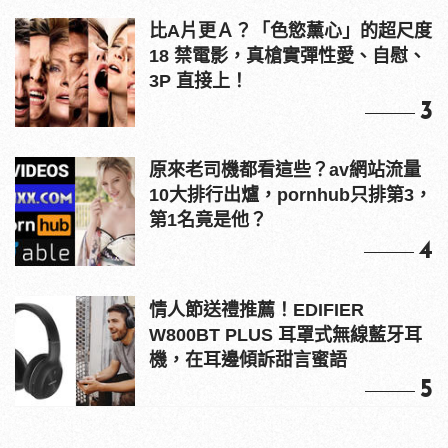
比A片更Ａ？「色慾薰心」的超尺度
18 禁電影，真槍實彈性愛、自慰、
3P 直接上！
3
原來老司機都看這些？av網站流量
10大排行出爐，pornhub只排第3，
第1名竟是他？
4
情人節送禮推薦！EDIFIER
W800BT PLUS 耳罩式無線藍牙耳
機，在耳邊傾訴甜言蜜語
5