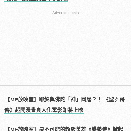
Advertisements
【MF放映室】耶穌與佛陀「神」同居？！ 《聖☆哥
傳》超鬧漫畫真人化電影即將上映
【MF放映室】最不可能的超級英雄《護墊俠》掀起