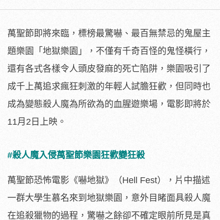
萬聖節即將來臨，標榜最驚嚇、最百無禁忌的鬼屋主
題樂園「地獄樂園」，不僅有千奇百怪的鬼怪橫行，
還有各式各樣令人頭皮發麻的死亡陷阱，樂園吸引了
成千上萬追求瘋狂刺激的年輕人試膽狂歡，但同時也
成為變態殺人魔為所欲為的血腥遊樂場，電影即將於
11月2日上映。
#殺人魔入侵萬聖節樂園狂歡變狂殺
萬聖節恐怖電影《嚇地獄》（Hell Fest），片中描述
一群大學生慕名來到地獄樂園，
意外目睹面具殺人魔
在追殺獵物的過程，
驚嚇之餘卻不確定眼前所見是真