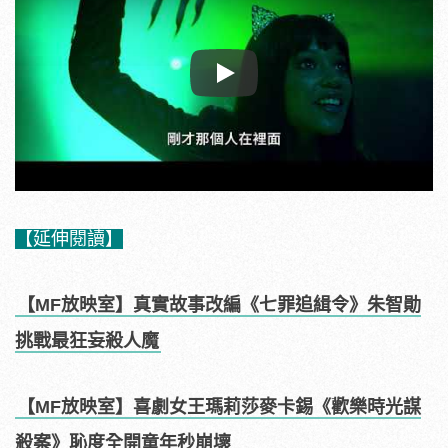
Play
【延伸閱讀】
【MF放映室】真實故事改編《七罪追緝令》朱智勛
挑戰最狂妄殺人魔
【MF放映室】喜劇女王瑪莉莎麥卡錫《歡樂時光謀
殺案》恥度全開童年秒崩壞