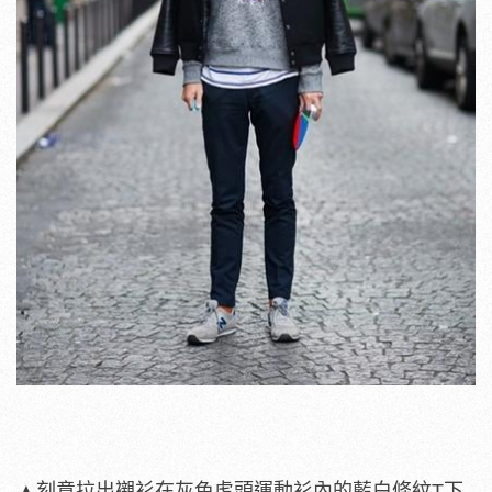
▲刻意拉出襯衫在灰色虎頭運動衫內的藍白條紋T下