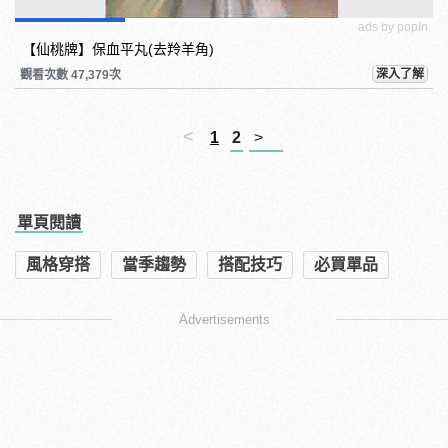
ads by popIn
【仙桃牌】保血平丸(去羚羊角)
深入了解
觀看次數 47,379次
<
1
2
>
單頁閱讀
風格穿搭
當季趨勢
搭配技巧
必買單品
Advertisements