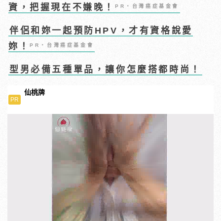
資，把握現在不嫌晚！
PR・台灣癌症基金會
伴侶和妳一起預防HPV，才有資格說愛
妳！
PR・台灣癌症基金會
型男必備五種單品，讓你怎麼搭都時尚！
仙桃牌
PR