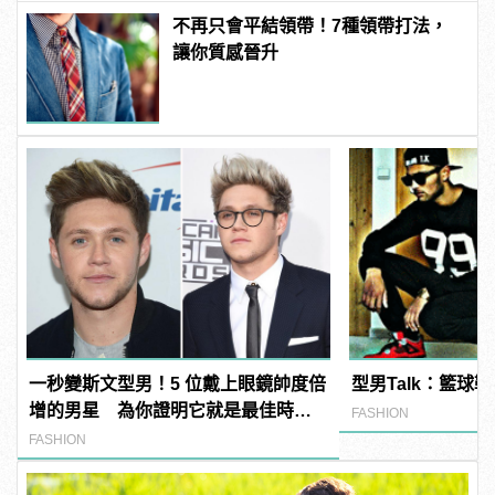
不再只會平結領帶！7種領帶打法，
讓你質感晉升
一秒變斯文型男！5 位戴上眼鏡帥度倍
型男Talk：籃球
增的男星 為你證明它就是最佳時尚
FASHION
配件！
FASHION