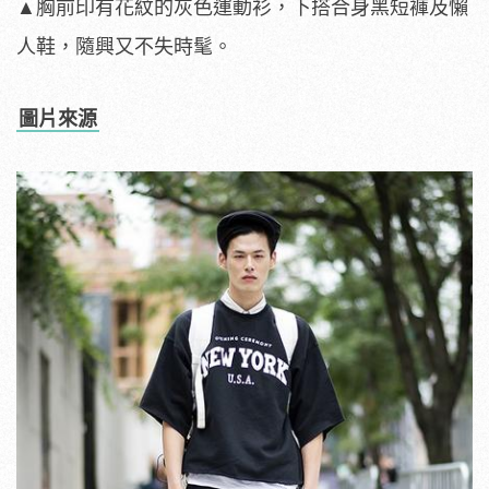
▲胸前印有花紋的灰色運動衫，下搭合身黑短褲及懶
人鞋，隨興又不失時髦。
圖片來源