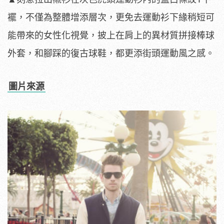
襬，不僅為整體增添層次，更免去運動衫下緣稍短可
能帶來的女性化視覺，披上在肩上的異材質拼接棒球
外套，和腳踩的復古球鞋，都更添街頭運動風之感。
圖片來源