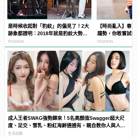
是時候收起對「豹紋」的偏見了！2大
【時尚亂入】春夏
跡象都證明：2018年就是豹紋大勢
趨勢，你敢嘗試嗎
年！
FASHION
FASHION
成人王者SWAG強勢歸來！5名高顏值Swagger超大尺
度、足交、雪乳、粉紅海鮮通通有，親自教你人與人的
連結！ | manfashion這樣變型男
生活話題