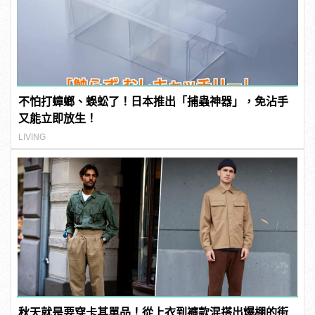
不怕打蟑螂、蜈蚣了！日本推出「捕蟲神器」，免沾手
又能立即放生！
LIVING
秋天就是要穿卡其單品！從上衣到褲款混搭出爆棚的街