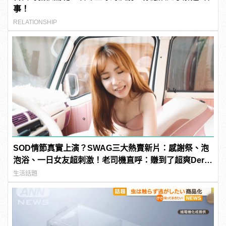
事！
RELATIONSHIP
SOD情節真實上演？SWAG三大熱賣新片：感謝祭、泡
泡浴、一日女友超刺激！老司機直呼：賺到了超爽Der～
| manfashion這樣變型男
生活話題