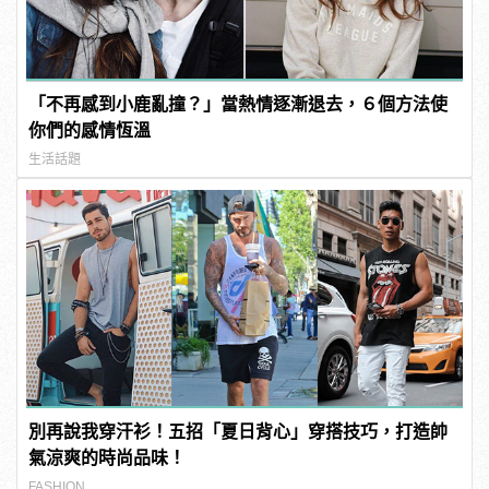
「不再感到小鹿亂撞？」當熱情逐漸退去，６個方法使
你們的感情恆溫
生活話題
別再說我穿汗衫！五招「夏日背心」穿搭技巧，打造帥
氣涼爽的時尚品味！
FASHION