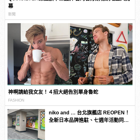
幕
新聞
神啊請給我女友！４招大絕告別單身魯蛇
FASHION
niko and … 台北旗艦店 REOPEN！
全新日本品牌進駐、七週年活動同步
開跑