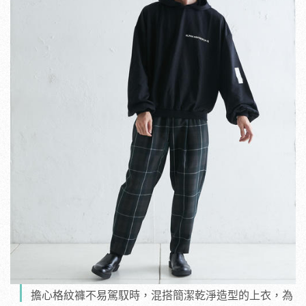
擔心格紋褲不易駕馭時，混搭簡潔乾淨造型的上衣，為