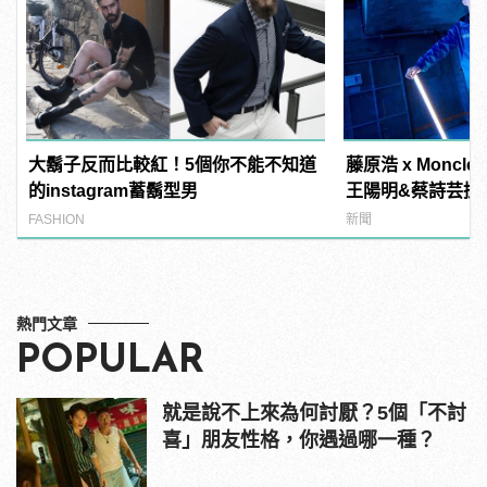
大鬍子反而比較紅！5個你不能不知道
藤原浩 x Monc
的instagram蓄鬍型男
王陽明&蔡詩芸搶
FASHION
新聞
熱門文章
POPULAR
就是說不上來為何討厭？5個「不討
喜」朋友性格，你遇過哪一種？