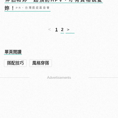
伴侶和妳一起預防HPV，才有資格說愛
妳！
PR・台灣癌症基金會
<
1
2
>
單頁閱讀
搭配技巧
風格穿搭
Advertisements