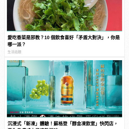
愛吃香菜是邪教？10 個飲食喜好「矛盾大對決」，你是
哪一派？
生活話題
沉浸式「新凍」體驗！蘇格登「醇金凍飲室」快閃店，