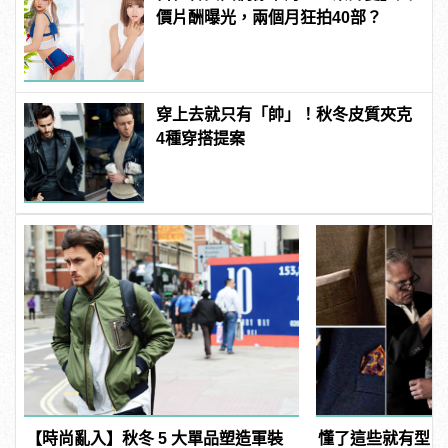
價片酬曝光，兩個月狂拍40部？
穿上去就只有「帥」！秋冬皮質夾克
4種穿搭提案
【時尚亂入】秋冬 5 大單品塑造軍裝
懂了這些就有型！