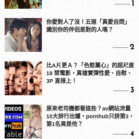
1
你愛對人了沒！五道「真愛自問」
識別你的伴侶是對的人嗎？
2
比A片更Ａ？「色慾薰心」的超尺度
18 禁電影，真槍實彈性愛、自慰、
3P 直接上！
3
原來老司機都看這些？av網站流量
10大排行出爐，pornhub只排第3，
第1名竟是他？
4