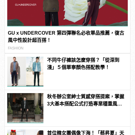
GU x UNDERCOVER 第四彈聯名必收單品推薦，復古
風中性設計超百搭！
FASHION
不同牛仔褲該怎麼穿搭？「從深到
淺」５個單寧顏色搭配教學！
秋冬辦公室紳士質感穿搭提案，掌握
3大基本搭配公式打造專業穩重風
格！
首位韓女團偶像下海！「蔡昇夏」天