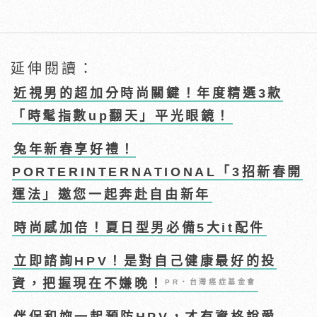
延伸閱讀：
近視男的超加分時尚關鍵！年度精選3款
「時髦指數up翻天」平光眼鏡！
兔年新春享好禮！
PORTERINTERNATIONAL「3招新春開
運法」邀您一起奔赴自由新年
時尚感加倍！夏日型男必備5大it配件
立即諮詢HPV！是對自己健康最好的投
資，把握現在不嫌晚！
PR・台灣癌症基金會