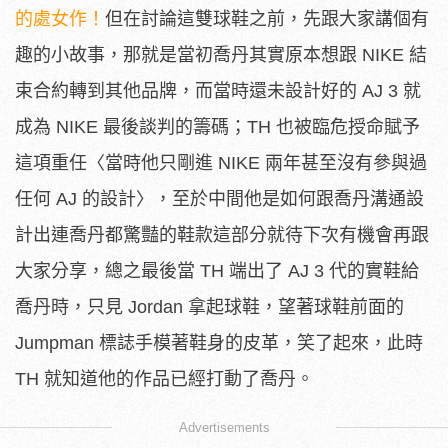
的處女作！
但在討論這雙球鞋之前，先跟大家講個有
趣的小故事，那就是當初喬丹其實原本想跟 NIKE 結
束合約轉到其他品牌，而當時還未設計好的 AJ 3 就
成為 NIKE 最後談判的籌碼；TH 也被臨危授命賦予
這項重任〈當時他只剛進 NIKE 兩年甚至沒有參與過
任何 AJ 的設計〉，至於中間他是如何跟喬丹溝通設
計出連喬丹都驚豔的鞋款這部分就待下次有機會再跟
大家分享，總之最後當 TH 端出了 AJ 3 代的實鞋給
喬丹時，只見 Jordan 拿起球鞋，望著球鞋前面的
Jumpman 標誌手模著鞋身的皮革，笑了起來，此時
TH 就知道他的作品已經打動了喬丹。
Advertisements