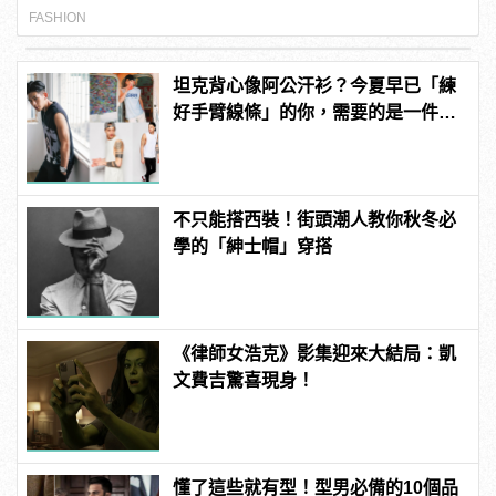
FASHION
坦克背心像阿公汗衫？今夏早已「練
好手臂線條」的你，需要的是一件
sleeveless shirt(無袖T)！
不只能搭西裝！街頭潮人教你秋冬必
學的「紳士帽」穿搭
《律師女浩克》影集迎來大結局：凱
文費吉驚喜現身！
懂了這些就有型！型男必備的10個品