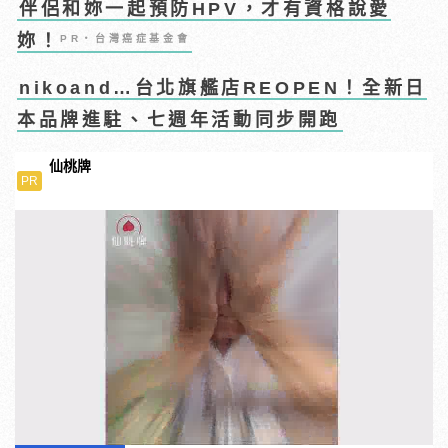
伴侶和妳一起預防HPV，才有資格說愛
妳！
PR・台灣癌症基金會
nikoand…台北旗艦店REOPEN！全新日
本品牌進駐、七週年活動同步開跑
仙桃牌
PR