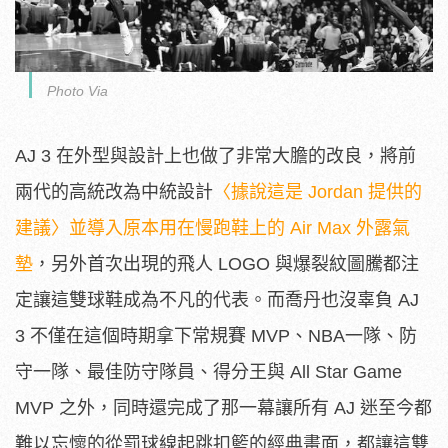
Photo Via
AJ 3 在外型與設計上也做了非常大膽的改良，將前
兩代的高統改為中統設計
〈據說這是 Jordan 提供的
建議〉並導入原本用在慢跑鞋上的 Air Max 外露氣
墊
，另外首次出現的飛人 LOGO 與爆裂紋圖騰都注
定讓這雙球鞋成為不凡的代表。而喬丹也沒辜負 AJ
3 不僅在這個時期拿下常規賽 MVP、NBA一隊、防
守一隊、最佳防守隊員、得分王與 All Star Game
MVP 之外，同時還完成了那一幕讓所有 AJ 迷至今都
難以忘懷的從罰球線起跳扣籃的經典畫面，都讓這雙