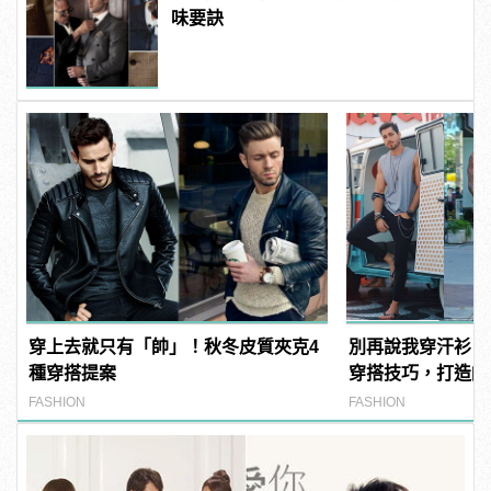
味要訣
穿上去就只有「帥」！秋冬皮質夾克4
別再說我穿汗衫！
種穿搭提案
穿搭技巧，打造帥
味！
FASHION
FASHION