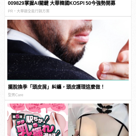
009829掌握AI關鍵 大華韓國KOSPI 50今強勢開募
PR・大華銀全能行銷方案
擺脫換季「頭皮屑」糾纏，頭皮護理這麼做！
型男Care