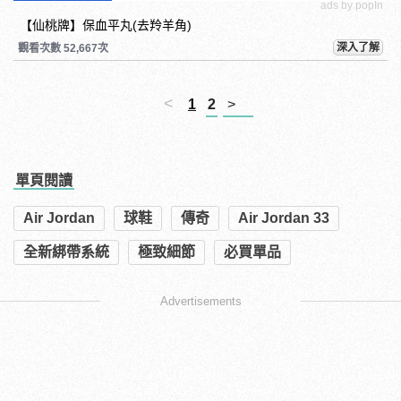
ads by popIn
【仙桃牌】保血平丸(去羚羊角)
深入了解
觀看次數 52,667次
<
1
2
>
單頁閱讀
Air Jordan
球鞋
傳奇
Air Jordan 33
全新綁帶系統
極致細節
必買單品
Advertisements