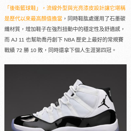
「後衛籃球鞋」，流線外型與光亮漆皮設計讓它堪稱
是歷代以來最高顏值擔當
，同時鞋肱處運用了石墨碳
纖材質，增加鞋子在強烈扭動中的穩定性及舒適感，
而 AJ 11 也幫助喬丹創下 NBA 歷史上最好的常規賽
戰績 72 勝 10 敗，同時還拿下個人生涯第四冠。