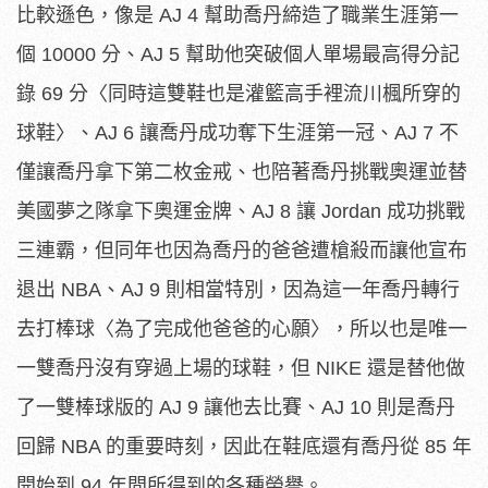
比較遜色，像是 AJ 4 幫助喬丹締造了職業生涯第一
個 10000 分、AJ 5 幫助他突破個人單場最高得分記
錄 69 分〈同時這雙鞋也是灌籃高手裡流川楓所穿的
球鞋〉、AJ 6 讓喬丹成功奪下生涯第一冠、AJ 7 不
僅讓喬丹拿下第二枚金戒、也陪著喬丹挑戰奧運並替
美國夢之隊拿下奧運金牌、AJ 8 讓 Jordan 成功挑戰
三連霸，但同年也因為喬丹的爸爸遭槍殺而讓他宣布
退出 NBA、AJ 9 則相當特別，因為這一年喬丹轉行
去打棒球〈為了完成他爸爸的心願〉，所以也是唯一
一雙喬丹沒有穿過上場的球鞋，但 NIKE 還是替他做
了一雙棒球版的 AJ 9 讓他去比賽、AJ 10 則是喬丹
回歸 NBA 的重要時刻，因此在鞋底還有喬丹從 85 年
開始到 94 年間所得到的各種榮譽。