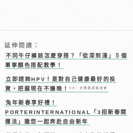
延伸閱讀：
不同牛仔褲該怎麼穿搭？「從深到淺」５個
單寧顏色搭配教學！
立即諮詢HPV！是對自己健康最好的投
資，把握現在不嫌晚！
PR・台灣癌症基金會
兔年新春享好禮！
PORTERINTERNATIONAL「3招新春開
運法」邀您一起奔赴自由新年