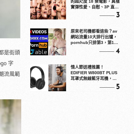
的超尺度 18 禁電影，真槍
實彈性愛、自慰、3P 直接
上！
3
原來老司機都看這些？av
網站流量10大排行出爐，
pornhub只排第3，第1名
竟是他？
4
都是街頭
o 字
情人節送禮推薦！
EDIFIER W800BT PLUS
潮流風範
耳罩式無線藍牙耳機，在
耳邊傾訴甜言蜜語
5