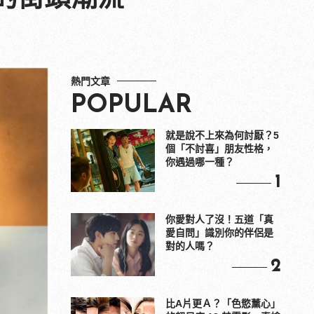
熱門文章
POPULAR
就是說不上來為何討厭？5
個「不討喜」朋友性格，
你遇過哪一種？
1
你愛對人了沒！五道「真
愛自問」識別你的伴侶是
對的人嗎？
2
比A片更Ａ？「色慾薰心」