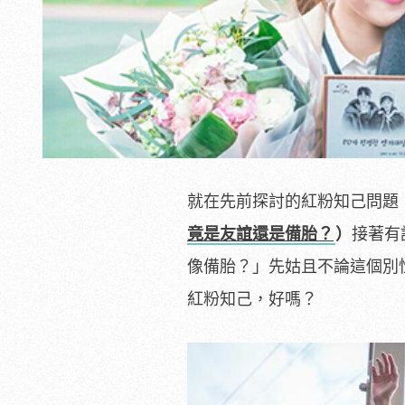
就在先前探討的紅粉知己問題
竟是友誼還是備胎？
）
接著有
像備胎？」先姑且不論這個別
紅粉知己，好嗎？