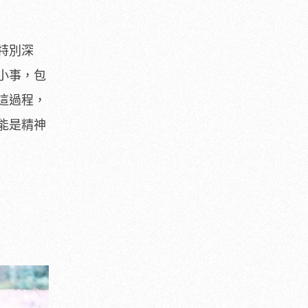
特別深
小事，包
這過程，
能是精神