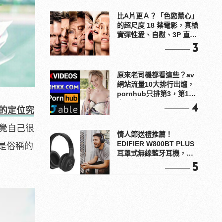
比A片更Ａ？「色慾薰心」
的超尺度 18 禁電影，真槍
實彈性愛、自慰、3P 直接
上！
3
原來老司機都看這些？av
網站流量10大排行出爐，
pornhub只排第3，第1名
竟是他？
4
的定位究
覺自己很
情人節送禮推薦！
EDIFIER W800BT PLUS
是俗稱的
耳罩式無線藍牙耳機，在
耳邊傾訴甜言蜜語
5