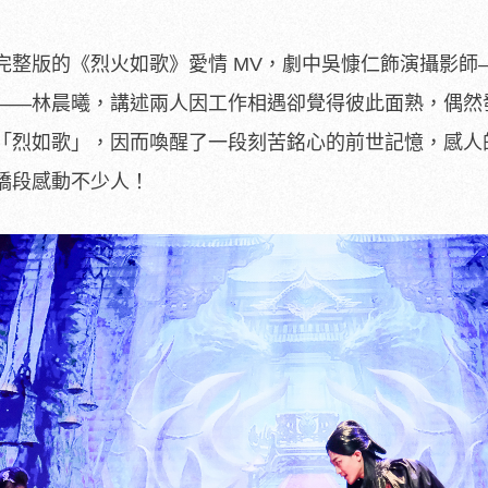
完整版的《烈火如歌》愛情 MV，劇中吳慷仁飾演攝影師
——林晨曦，講述兩人因工作相遇卻覺得彼此面熟，偶然
「烈如歌」，因而喚醒了一段刻苦銘心的前世記憶，感人
橋段感動不少人！