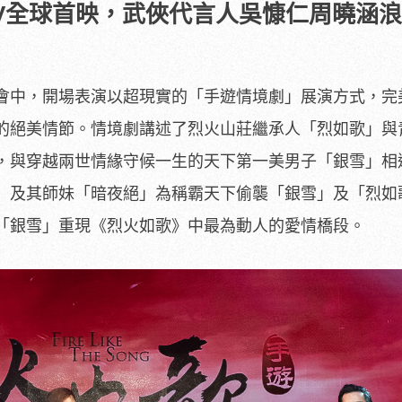
V全球首映，武俠代言人吳慷仁周曉涵
會中，開場表演以超現實的「手遊情境劇」展演方式，完
的絕美情節。情境劇講述了烈火山莊繼承人「烈如歌」與
，與穿越兩世情緣守候一生的天下第一美男子「銀雪」相
」及其師妹「暗夜絕」為稱霸天下偷襲「銀雪」及「烈如
「銀雪」重現《烈火如歌》中最為動人的愛情橋段。