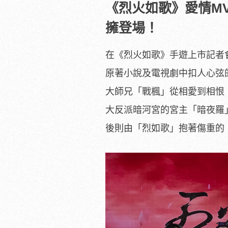
《烈火如歌》愛情M
擁登場！
在《烈火如歌》手遊上市記者
原著小說及電視劇中扣人心弦
大師兄「戰楓」從相愛到相恨
大反派暗河宮的宮主「暗夜羅
後則由「烈如歌」抱著傷重的