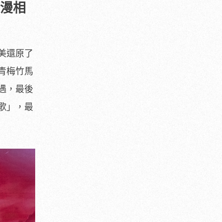
浪漫相
美還原了
青梅竹馬
遇，最後
歌」，最