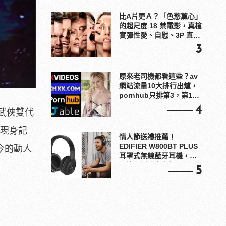
比A片更Ａ？「色慾薰心」
的超尺度 18 禁電影，真槍
實彈性愛、自慰、3P 直接
上！
3
原來老司機都看這些？av
網站流量10大排行出爐，
pornhub只排第3，第1名
竟是他？
4
美武俠雙代
裝現身記
情人節送禮推薦！
EDIFIER W800BT PLUS
今的動人
耳罩式無線藍牙耳機，在
耳邊傾訴甜言蜜語
5