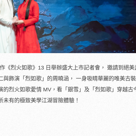
手遊巨作《烈火如歌》13 日舉辦盛大上市記者會， 邀請到絕
仁與飾演「烈如歌」的周曉涵， 一身吸睛華麗的唯美古
演的烈火如歌愛情 MV，看「銀雪」及「烈如歌」穿越古
所未有的極致美學江湖冒險體驗！