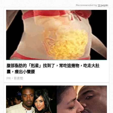
Recommended by
腹部脂肪的「剋星」找到了，常吃這幾物，吃走大肚
囊，瘦出小蠻腰
PR・新素簡