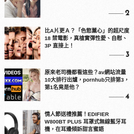
2
比A片更Ａ？「色慾薰心」的超尺度
18 禁電影，真槍實彈性愛、自慰、
3P 直接上！
3
原來老司機都看這些？av網站流量
10大排行出爐，pornhub只排第3，
第1名竟是他？
4
情人節送禮推薦！EDIFIER
W800BT PLUS 耳罩式無線藍牙耳
機，在耳邊傾訴甜言蜜語