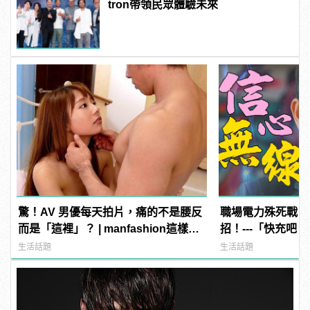
tron帶領民眾體驗未來
驚！AV 男優每天拍片，痛的不是腰反
職場電力殊死戰，
而是「這裡」？ | manfashion這樣變
招！---「快充吧
型男
生活話題
生活話題