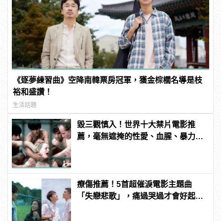
《逐夢練習曲》空降南韓票房冠軍，獲金棕櫚名導是枝
裕和盛讚！
生活話題
毀三觀慎入！世界十大禁片電影推
薦，毫無遮掩的性愛、血腥、暴力、
噁心到極致！
療傷推薦！5首超催淚電影主題曲
「失戀悲歌」，痛過哭過才會好起
來！