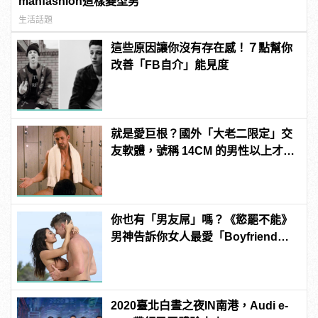
manfashion這樣變型男
生活話題
這些原因讓你沒有存在感！７點幫你
改善「FB自介」能見度
就是愛巨根？國外「大老二限定」交
友軟體，號稱 14CM 的男性以上才給
過？
你也有「男友屌」嗎？《慾罷不能》
男神告訴你女人最愛「Boyfriend
Dick」是啥？
2020臺北白晝之夜IN南港，Audi e-