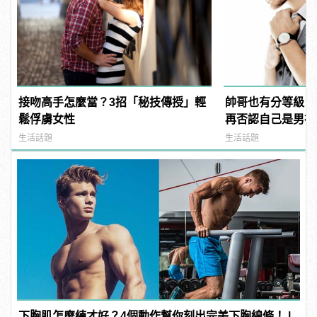
接吻高手怎麼當？3招「秘技傳授」輕
帥哥也有分等級？
鬆俘虜女性
再否認自己是男神
生活話題
生活話題
下胸肌怎麼練才好？4個動作幫你刻出完美下胸線條！ |