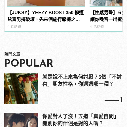
【JUKSY】YEEZY BOOST 350 慘遭
【性感男聲】６招
炫富男搞破壞，先來個施行摩擦之後
讓你嗓音一出撩妹
再把它們給...
生活話題
生活話題
熱門文章
POPULAR
就是說不上來為何討厭？5個「不討
喜」朋友性格，你遇過哪一種？
1
你愛對人了沒！五道「真愛自問」
識別你的伴侶是對的人嗎？