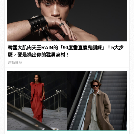
韓國大肌肉天王RAIN的「90度垂直魔鬼訓練」！5大步
驟，硬是操出你的猛男身材！
運動健身