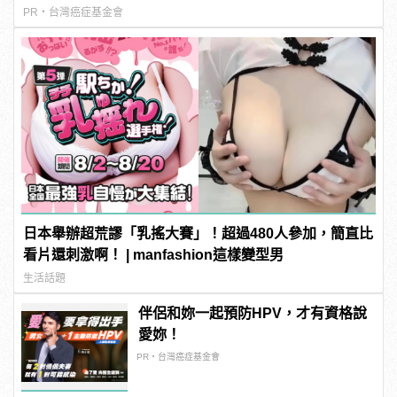
PR・台灣癌症基金會
日本舉辦超荒謬「乳搖大賽」！超過480人參加，簡直比
看片還刺激啊！ | manfashion這樣變型男
生活話題
伴侶和妳一起預防HPV，才有資格說
愛妳！
PR・台灣癌症基金會