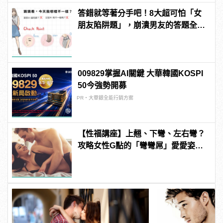
答錯就等著分手吧！8大超可怕「女
朋友陷阱題」，崩潰男友的答題全攻
略！
009829掌握AI關鍵 大華韓國KOSPI
50今強勢開募
PR・大華銀全能行銷方案
【性福講座】上翹、下彎、左右彎？
攻略女性G點的「彎彎屌」愛愛姿勢
推薦！ | manfashion這樣變型男