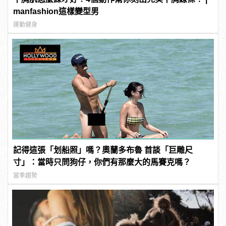
manfashion這樣變型男
運動健身
記得這張「划船照」嗎？奧蘭多布魯 首談「巨雕尺
寸」：當時只問狗仔，你們有那麼大的馬賽克嗎？
當季趨勢