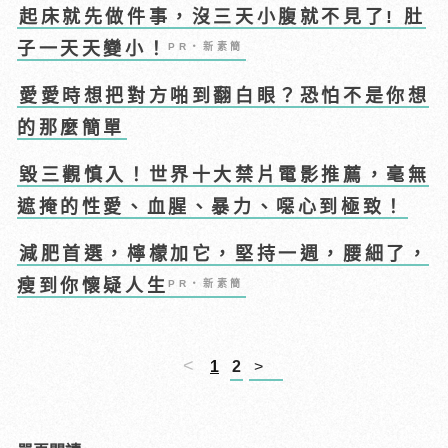
起床就先做件事，沒三天小腹就不見了! 肚
子一天天變小！
PR・新素簡
愛愛時想把對方啪到翻白眼？恐怕不是你想
的那麼簡單
毀三觀慎入！世界十大禁片電影推薦，毫無
遮掩的性愛、血腥、暴力、噁心到極致！
減肥首選，檸檬加它，堅持一週，腰細了，
瘦到你懷疑人生
PR・新素簡
<
1
2
>