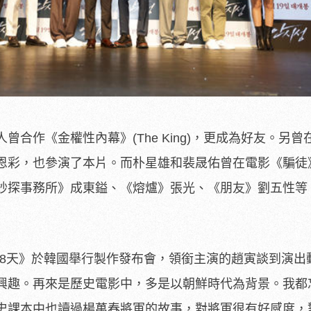
合作《金權性內幕》(The King)，更成為好友。另曾
恩彩，也參演了本片。而朴星雄和裴晟佑曾在電影《騙徒
妙探事務所》成東鎰、《熔爐》張光、《朋友》劉五性等
城88天》於韓國舉行製作發布會，領銜主演的趙寅談到演出
興趣。再來是歷史電影中，多是以朝鮮時代為背景。我都
史課本中也讀過楊萬春將軍的故事，對將軍很有好感度，