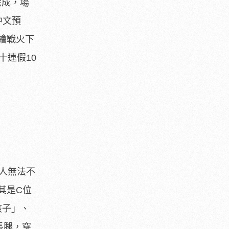
完成，場
中文預
繪戰火下
十連假10
人無法不
其是C位
孩子」、
長腿，穿