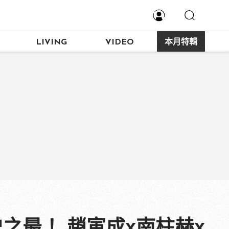
LIVING
VIDEO
本月特輯
史之最！ 趙寅成x南柱赫x