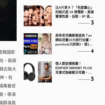
比A片更Ａ？「色慾薰心」
的超尺度 18 禁電影，真槍
實彈性愛、自慰、3P 直接
上！
3
原來老司機都看這些？av
網站流量10大排行出爐，
pornhub只排第3，第1名
竟是他？
4
造韓國影
雪炫、裴晟
情人節送禮推薦！
EDIFIER W800BT PLUS
歸古裝大
耳罩式無線藍牙耳機，在
耳邊傾訴甜言蜜語
男神，有
5
楊萬春逆
颯。導演
演群演員