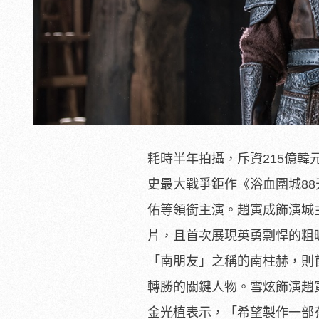
耗時半年拍攝，斥資215億韓
史最大戰爭鉅作《浴血圍城88天》
佑等領銜主演。趙寅成飾演城
片，且首次展現英勇剽悍的粗
「南朋友」之稱的南柱赫，則
轉勝的關鍵人物。雪炫飾演趙
金光植表示，「希望製作一部