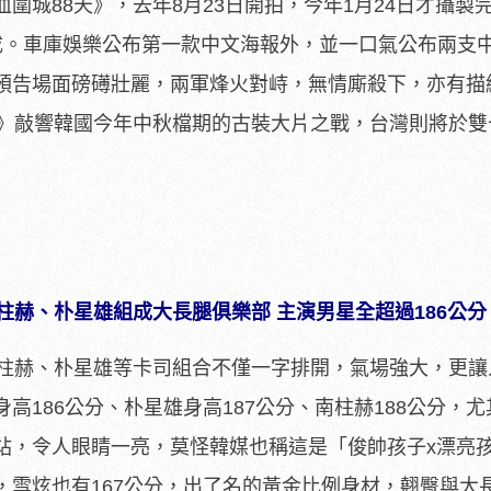
圍城88天》，去年8月23日開拍，今年1月24日才攝製
成。車庫娛樂公布第一款中文海報外，並一口氣公布兩支
預告場面磅礡壯麗，兩軍烽火對峙，無情廝殺下，亦有描
天》敲響韓國今年中秋檔期的古裝大片之戰，台灣則將於雙
柱赫、朴星雄組成大長腿俱樂部 主演男星全超過186公分
南柱赫、朴星雄等卡司組合不僅一字排開，氣場強大，更讓
高186公分、朴星雄身高187公分、南柱赫188公分，尤
站，令人眼睛一亮，莫怪韓媒也稱這是「俊帥孩子x漂亮
，雪炫也有167公分，出了名的黃金比例身材，翹臀與大