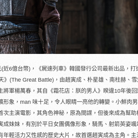
元(近6億台幣)，《屍速列車》韓國發行公司最新出品，打
(The Great Battle)，由趙寅成、朴星雄、南柱赫、
主將軍楊萬春，其自《霜花店：朕的男人》睽違10年後回
曠形象，man 味十足，令人眼睛一亮他的轉變。小鮮肉
首次主演電影，其角色神秘，原為間諜，但後來成為幫助
寅成妹妹，有別於平日女團偶像形象，騎馬、射箭英姿颯
有年輕活力又性感的歷史大片，故首選趙寅成為主角。主