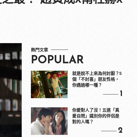
熱門文章
POPULAR
就是說不上來為何討厭？5
個「不討喜」朋友性格，
你遇過哪一種？
1
你愛對人了沒！五道「真
愛自問」識別你的伴侶是
對的人嗎？
2