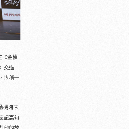
在《金權
》交過
，堪稱一
動機時表
忘記高句
對他的故