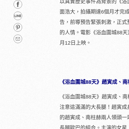
以真實歷史事件為背景的《浴血
面浩大，拍攝期達6個月才完
告，前導預告緊張刺激，正式
的人情。電影《浴血圍城88
月12日上映。
《浴血圍城88天》趙寅成、南
《浴血圍城88天》趙寅成、
注意這滿滿的大長腿！趙寅成身
的趙寅成、南柱赫兩人領頭一
長腿歐巴的組合。主演的女星