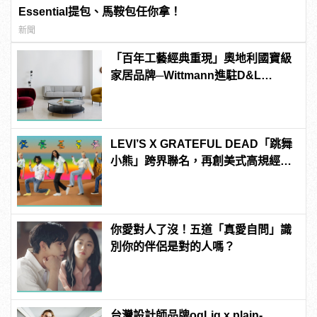
Essential提包、馬鞍包任你拿！
新聞
「百年工藝經典重現」奧地利國寶級
家居品牌─Wittmann進駐D&L
CASA！
LEVI’S X GRATEFUL DEAD「跳舞
小熊」跨界聯名，再創美式高規經典
| manfashion這樣變型男
你愛對人了沒！五道「真愛自問」識
別你的伴侶是對的人嗎？
台灣設計師品牌oqLiq x plain-