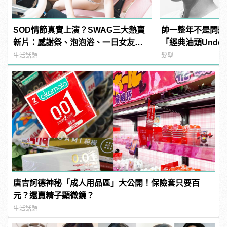
SOD情節真實上演？SWAG三大熱賣
帥一整年不是問題
新片：感謝祭、泡泡浴、一日女友超
「經典油頭Under
刺激！老司機直呼：賺到了超爽Der～
生活話題
髮型
| manfashion這樣變型男
唐吉訶德神秘「成人用品區」大公開！保險套只要百
元？還賣精子顯微鏡？
生活話題