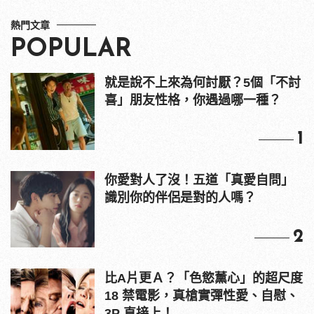
熱門文章
POPULAR
就是說不上來為何討厭？5個「不討
喜」朋友性格，你遇過哪一種？
1
你愛對人了沒！五道「真愛自問」
識別你的伴侶是對的人嗎？
2
比A片更Ａ？「色慾薰心」的超尺度
18 禁電影，真槍實彈性愛、自慰、
3P 直接上！