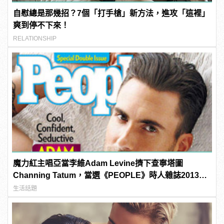
自慰總是那幾招？7個「打手槍」新方法，進攻「這裡」
爽到停不下來！
RELATIONSHIP
魔力紅主唱亞當李維Adam Levine擠下查寧塔圖
Channing Tatum，當選《PEOPLE》時人雜誌2013年
最性感男人！
生活話題