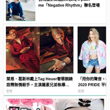
me「Negative Rhythm」聯名登場
萊恩．葛斯林戴上Tag Heuer奢華腕錶
「用你的聲音，為自
詮釋無情殺手，主演羅素兄弟執導
2020 PRIDE 
《灰影人》
新聞
新聞