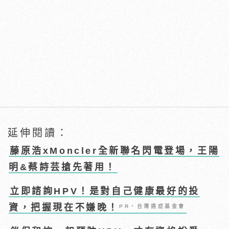
延伸閱讀：
藤原浩xMoncler全新聯名閃電登場，王陽
明&蔡詩芸搶先著用！
立即諮詢HPV！是對自己健康最好的投
資，把握現在不嫌晚！
PR・台灣癌症基金會