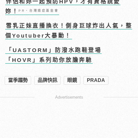
伴侶和妳一起預防HPV，才有資格說愛
妳！
PR・台灣癌症基金會
雪乳正妹直播換衣！側身巨球炸出人氣，整
個Youtuber大暴動！
「UASTORM」防潑水跑鞋登場
「HOVR」系列助你放膽奔馳
當季趨勢
品牌快訊
眼鏡
PRADA
Advertisements