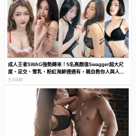
成人王者SWAG強勢歸來！5名高顏值Swagger超大尺
度、足交、雪乳、粉紅海鮮通通有，親自教你人與人的
連結！ | manfashion這樣變型男
生活話題