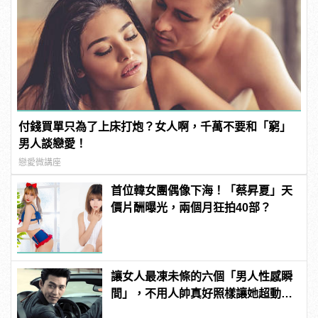
付錢買單只為了上床打炮？女人啊，千萬不要和「窮」
男人談戀愛！
戀愛微講座
首位韓女團偶像下海！「蔡昇夏」天
價片酬曝光，兩個月狂拍40部？
讓女人最凍未條的六個「男人性感瞬
間」，不用人帥真好照樣讓她超動
心！