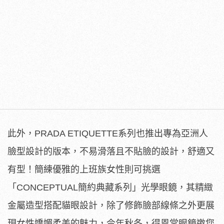
此外，PRADA ETIQUETTE系列也推出專為亞洲人
臉型設計的版本，
不易滑落且不貼臉的設計，舒適又
有型！
簡練優雅的上班族女性則可挑選
「CONCEPTUAL簡約典藏系
列」光學眼鏡，其精緻
金屬造型搭配貓眼設計，
除了修飾臉部線條之外更展
現女性嬌媚柔美的魅力，今年秋冬，
得恩堂眼鏡邀您