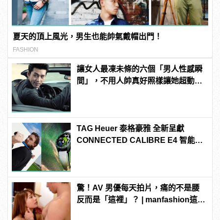
夏天的頂上風光，男生也能帥氣戴帽出門！
FASHION
讓女人最凍未條的六個「男人性感瞬
間」，不用人帥真好照樣讓她超動
心！
TAG Heuer 泰格豪雅 全新呈獻
CONNECTED CALIBRE E4 智能腕
錶 高爾夫球特別版
驚！AV 男優每天拍片，痛的不是腰
反而是「這裡」？ | manfashion這樣
變型男