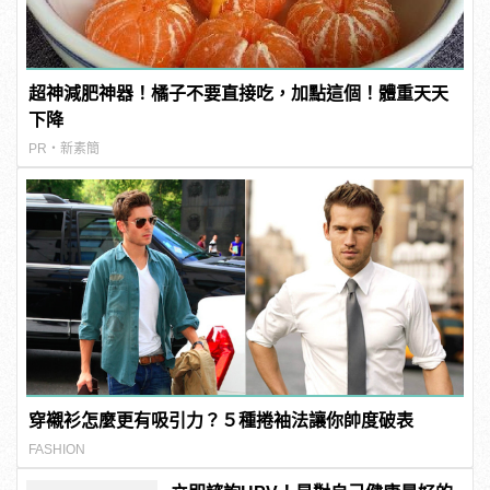
超神減肥神器！橘子不要直接吃，加點這個！體重天天
下降
PR・新素簡
穿襯衫怎麼更有吸引力？５種捲袖法讓你帥度破表
FASHION