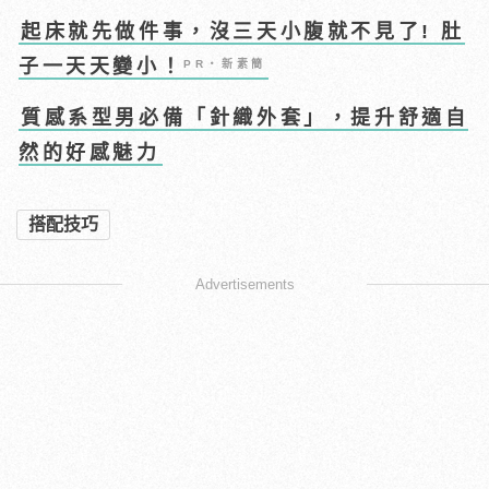
起床就先做件事，沒三天小腹就不見了! 肚
子一天天變小！
PR・新素簡
質感系型男必備「針織外套」，提升舒適自
然的好感魅力
搭配技巧
Advertisements