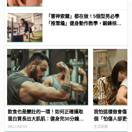
「雷神索爾」都在做！5個型男必學
「推雪橇」健身動作教學，鍛鍊核心
增加爆發力！ | manfashion這樣變型
男
飲食也是變壯的一環！如何正確攝取
我怕這樣做會傷了
蛋白質長出大肌肌：健身完30分鐘是
個「怕傷人卻更傷
黃金時間？
manfashion這
WELLNESS
生活話題