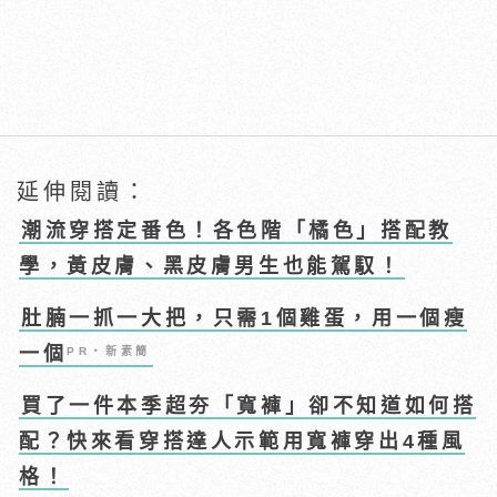
延伸閱讀：
潮流穿搭定番色！各色階「橘色」搭配教
學，黃皮膚、黑皮膚男生也能駕馭！
肚腩一抓一大把，只需1個雞蛋，用一個瘦
一個
PR・新素簡
買了一件本季超夯「寬褲」卻不知道如何搭
配？快來看穿搭達人示範用寬褲穿出4種風
格！