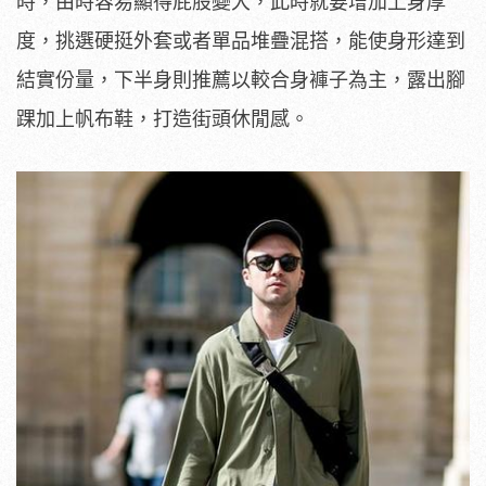
時，由時容易顯得屁股變大，此時就要增加上身厚
度，挑選硬挺外套或者單品堆疊混搭，能使身形達到
結實份量，下半身則推薦以較合身褲子為主，露出腳
踝加上帆布鞋，打造街頭休閒感。