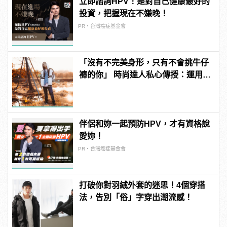
立即諮詢HPV！是對自己健康最好的
投資，把握現在不嫌晚！
PR・台灣癌症基金會
「沒有不完美身形，只有不會挑牛仔
褲的你」 時尚達人私心傳授：運用
Taper褲穿出爆表街頭潮味！
伴侶和妳一起預防HPV，才有資格說
愛妳！
PR・台灣癌症基金會
打破你對羽絨外套的迷思！4個穿搭
法，告別「俗」字穿出潮流感！