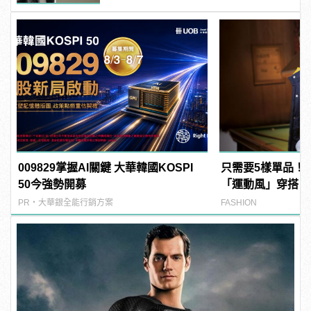
009829掌握AI關鍵 大華韓國KOSPI
只需要5樣單品！
50今強勢開募
「運動風」穿搭
PR・大華銀全能行銷方案
FASHION