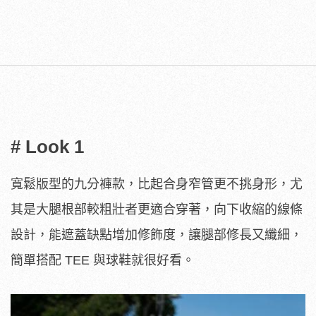
# Look 1
寬鬆版型的九分褲款，比起合身窄管更不挑身形，尤
其是大腿根部較粗壯者更適合穿著，向下收縮的線條
設計，能遮蓋缺點增加修飾度，讓腿部修長又纖細，
簡單搭配 TEE 與球鞋就很好看。