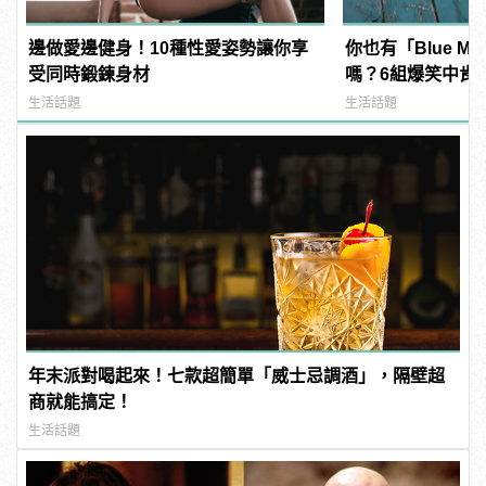
邊做愛邊健身！10種性愛姿勢讓你享
你也有「Blue M
受同時鍛鍊身材
嗎？6組爆笑中肯
「這不就是禮拜一
生活話題
生活話題
年末派對喝起來！七款超簡單「威士忌調酒」，隔壁超
商就能搞定！
生活話題