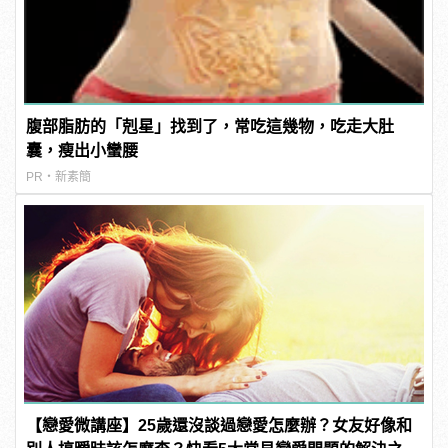
腹部脂肪的「剋星」找到了，常吃這幾物，吃走大肚
囊，瘦出小蠻腰
PR・新素簡
【戀愛微講座】25歲還沒談過戀愛怎麼辦？女友好像和