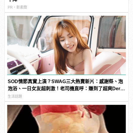
PR・新素簡
SOD情節真實上演？SWAG三大熱賣新片：感謝祭、泡
泡浴、一日女友超刺激！老司機直呼：賺到了超爽Der～
| manfashion這樣變型男
生活話題