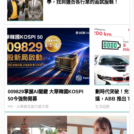
學，找到適合各行業的面試服裝！
009829掌握AI關鍵 大華韓國KOSPI
劃時代突破！充電8
50今強勢開募
遠，ABB 推出 Terr
流高速充電系統
PR・大華銀全能行銷方案
生活話題