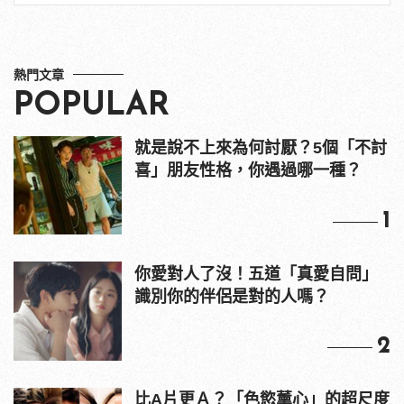
熱門文章
POPULAR
就是說不上來為何討厭？5個「不討
喜」朋友性格，你遇過哪一種？
1
你愛對人了沒！五道「真愛自問」
識別你的伴侶是對的人嗎？
2
比A片更Ａ？「色慾薰心」的超尺度