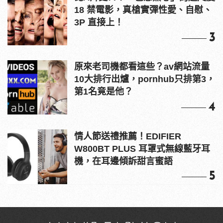
18 禁電影，真槍實彈性愛、自慰、
3P 直接上！
3
原來老司機都看這些？av網站流量
10大排行出爐，pornhub只排第3，
第1名竟是他？
4
情人節送禮推薦！EDIFIER
W800BT PLUS 耳罩式無線藍牙耳
機，在耳邊傾訴甜言蜜語
5