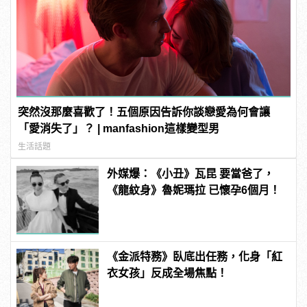
突然沒那麼喜歡了！五個原因告訴你談戀愛為何會讓
「愛消失了」？ | manfashion這樣變型男
生活話題
外媒爆：《小丑》瓦昆 要當爸了，
《龍紋身》魯妮瑪拉 已懷孕6個月！
《金派特務》臥底出任務，化身「紅
衣女孩」反成全場焦點！