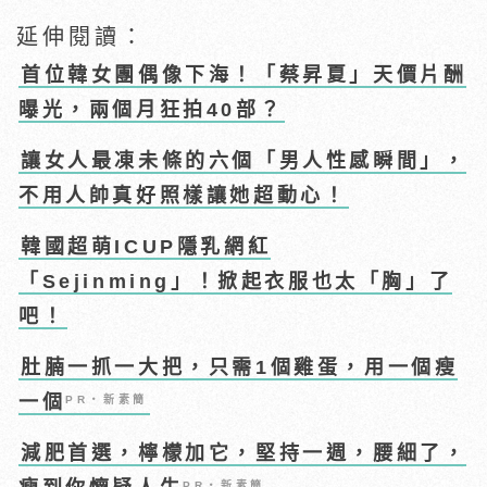
延伸閱讀：
首位韓女團偶像下海！「蔡昇夏」天價片酬
曝光，兩個月狂拍40部？
讓女人最凍未條的六個「男人性感瞬間」，
不用人帥真好照樣讓她超動心！
韓國超萌ICUP隱乳網紅
「Sejinming」！掀起衣服也太「胸」了
吧！
肚腩一抓一大把，只需1個雞蛋，用一個瘦
一個
PR・新素簡
減肥首選，檸檬加它，堅持一週，腰細了，
PR・新素簡