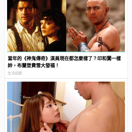
當年的《神鬼傳奇》演員現在都怎麼樣了？印和闐一樣
帥，布蘭登費雪大發福！
生活話題