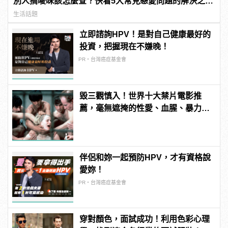
別人搞曖昧該怎麼查？快看5大常見戀愛問題的解決之
道！
生活話題
立即諮詢HPV！是對自己健康最好的
投資，把握現在不嫌晚！
PR・台灣癌症基金會
毀三觀慎入！世界十大禁片電影推
薦，毫無遮掩的性愛、血腥、暴力、
噁心到極致！ | manfashion這樣變型
男
伴侶和妳一起預防HPV，才有資格說
愛妳！
PR・台灣癌症基金會
穿對顏色，面試成功！利用色彩心理