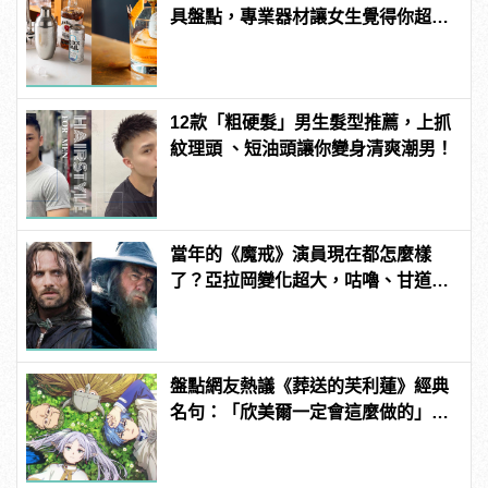
具盤點，專業器材讓女生覺得你超
懂！
12款「粗硬髮」男生髮型推薦，上抓
紋理頭 、短油頭讓你變身清爽潮男！
當年的《魔戒》演員現在都怎麼樣
了？亞拉岡變化超大，咕嚕、甘道
夫、精靈王全都跳槽漫威啦！
盤點網友熱議《葬送的芙利蓮》經典
名句：「欣美爾一定會這麼做的」超
感動