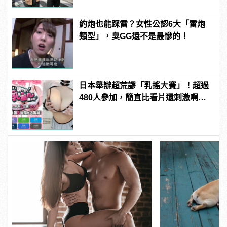
約炮也能踩雷？女性公認6大「雷炮
類型」，臭GG還不是最慘的！
日本舉辦超荒謬「乳搖大賽」！超過
480人參加，簡直比看片還刺激啊！ |
manfashion這樣變型男