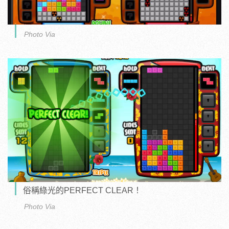
Photo Via
俗稱綠光的PERFECT CLEAR！
Photo Via