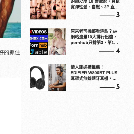
的超尺度 18 禁電影，真槍
實彈性愛、自慰、3P 直接
上！
3
原來老司機都看這些？av
網站流量10大排行出爐，
pornhub只排第3，第1名
竟是他？
4
好的抓住
情人節送禮推薦！
EDIFIER W800BT PLUS
耳罩式無線藍牙耳機，在
耳邊傾訴甜言蜜語
5