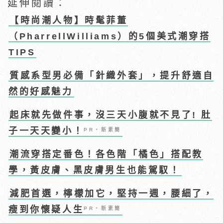
延伸閱讀：
【時尚潮人物】時髦菲董
（PharrellWilliams）的5個美式潮穿搭
TIPS
質感系型男必備「針織外套」，提升舒適自
然的好感魅力
起床就先做件事，沒三天小腹就不見了! 肚
子一天天變小！
PR・新素簡
潮流穿搭定番色！各色階「橘色」搭配教
學，黃皮膚、黑皮膚男生也能駕馭！
減肥首選，檸檬加它，堅持一週，腰細了，
瘦到你懷疑人生
PR・新素簡