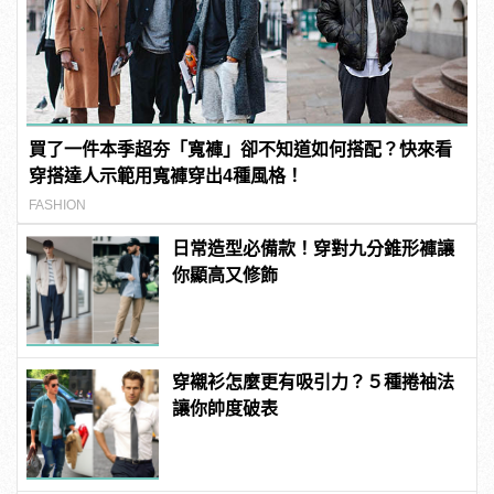
買了一件本季超夯「寬褲」卻不知道如何搭配？快來看
穿搭達人示範用寬褲穿出4種風格！
FASHION
日常造型必備款！穿對九分錐形褲讓
你顯高又修飾
穿襯衫怎麼更有吸引力？５種捲袖法
讓你帥度破表