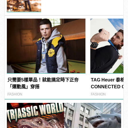
Taper褲穿出爆表街頭潮味！
只需要5樣單品！就能搞定時下正夯
TAG Heuer 泰
「運動風」穿搭
CONNECTED CA
錶 高爾夫球特別
FASHION
FASHION