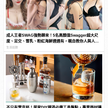
成人王者SWAG強勢歸來！5名高顏值Swagger超大尺
度、足交、雪乳、粉紅海鮮通通有，親自教你人與人的
連結！ | manfashion這樣變型男
生活話題
不只有雪克杯！居家DIY調酒必備工具盤點，專業器材讓