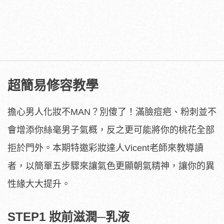
超簡易修容教學
擔心男人化妝不MAN？別傻了！滿臉痘疤、粉刺並不
會增添你絲毫男子氣概，反之更可能將你的桃花全部
拒於門外。本期特邀彩妝達人Vicent老師來教導讀
者，以簡單五步驟來讓氣色更顯朝氣精神，讓你的異
性緣大大提升。
STEP1 妝前滋潤─乳液