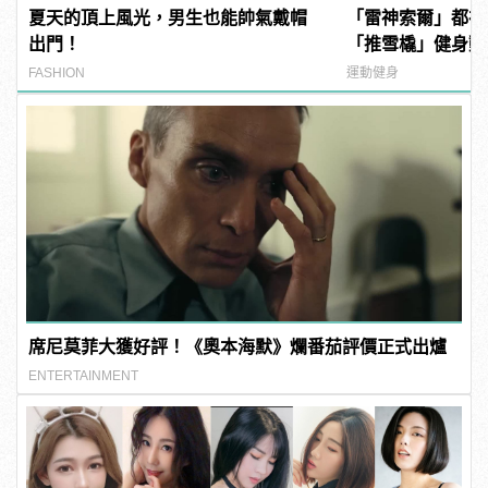
夏天的頂上風光，男生也能帥氣戴帽
「雷神索爾」都在
出門！
「推雪橇」健身動
增加爆發力！ | ma
FASHION
運動健身
男
席尼莫菲大獲好評！《奧本海默》爛番茄評價正式出爐
ENTERTAINMENT