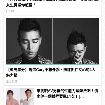
女生覺得你超懂！
LIVING
【型男學分】醜帥Gary不靠外貌，照樣抓住女心的4大
魅力點
生活話題
來挑戰AV男優的性能力鍛鍊法吧！清
水健一個禮拜要尻14次！ |
manfashion這樣變型男