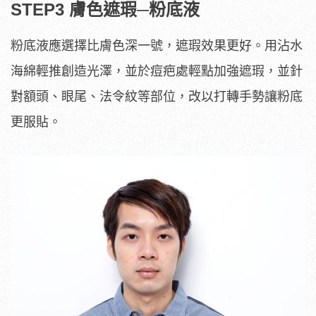
STEP3 膚色遮瑕─粉底液
粉底液應選擇比膚色深一號，遮瑕效果更好。用沾水
海綿輕推創造光澤，並於痘疤處輕點加強遮瑕，並針
對額頭、眼尾、法令紋等部位，改以打轉手勢讓粉底
更服貼。