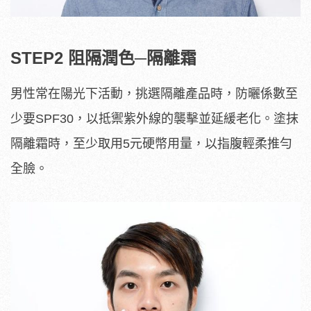
STEP2 阻隔潤色─隔離霜
男性常在陽光下活動，挑選隔離產品時，防曬係數至
少要SPF30，以抵禦紫外線的襲擊並延緩老化。塗抹
隔離霜時，至少取用5元硬幣用量，以指腹輕柔推勻
全臉。