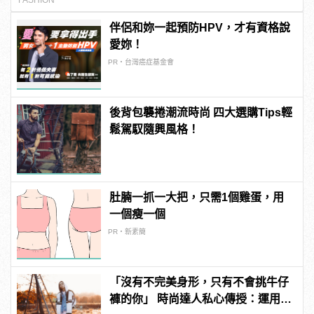
FASHION
伴侶和妳一起預防HPV，才有資格說
愛妳！
PR・台灣癌症基金會
後背包襲捲潮流時尚 四大選購Tips輕
鬆駕馭隨興風格！
肚腩一抓一大把，只需1個雞蛋，用
一個瘦一個
PR・新素簡
「沒有不完美身形，只有不會挑牛仔
褲的你」 時尚達人私心傳授：運用