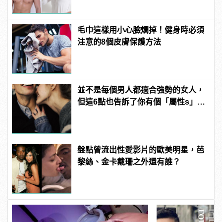
毛巾這樣用小心臉爛掉！健身時必須
注意的8個皮膚保護方法
並不是每個男人都適合強勢的女人，
但這6點也告訴了你有個「屬性s」的
女友有多棒！
盤點曾流出性愛影片的歐美明星，芭
黎絲、金卡戴珊之外還有誰？