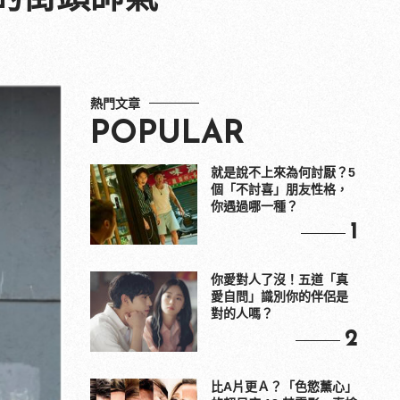
熱門文章
POPULAR
就是說不上來為何討厭？5
個「不討喜」朋友性格，
你遇過哪一種？
1
你愛對人了沒！五道「真
愛自問」識別你的伴侶是
對的人嗎？
2
比A片更Ａ？「色慾薰心」