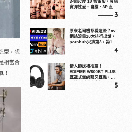
的超尺度 18 禁電影，真槍
實彈性愛、自慰、3P 直接
上！
3
原來老司機都看這些？av
網站流量10大排行出爐，
pornhub只排第3，第1名
竟是他？
4
造型，想
是相當合
情人節送禮推薦！
EDIFIER W800BT PLUS
氣！
耳罩式無線藍牙耳機，在
耳邊傾訴甜言蜜語
5