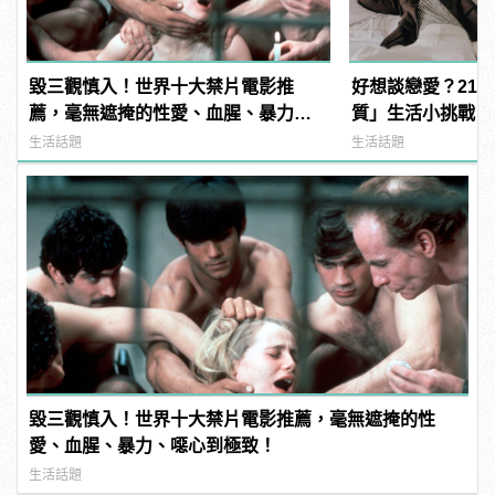
毀三觀慎入！世界十大禁片電影推
好想談戀愛？21
薦，毫無遮掩的性愛、血腥、暴力、
質」生活小挑戰，
噁心到極致！ | manfashion這樣變型
生活話題
生活話題
男
毀三觀慎入！世界十大禁片電影推薦，毫無遮掩的性
愛、血腥、暴力、噁心到極致！
生活話題