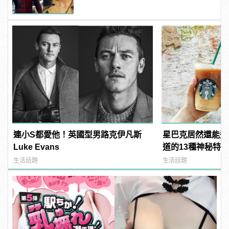
連小S都愛他！英國型男路克伊凡斯
星巴克居然還能這
Luke Evans
道的13種神秘特
悔
生活話題
生活話題