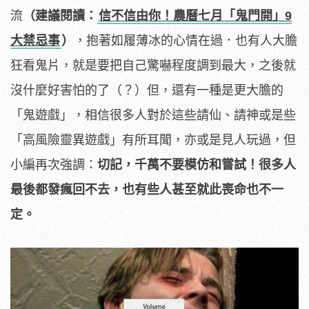
流
（建議閱讀：
信不信由你！農曆七月「鬼門開」9
大禁忌事
）
，抱著如履薄冰的心情在過．也有人大膽
狂看鬼片，就是要把自己驚嚇程度調到最大，之後就
沒什麼好害怕的了（？）但，還有一種是更大膽的
「鬼遊戲」，相信很多人對於這些請仙、請神或是些
「高風險靈異遊戲」有所耳聞，亦或是見人玩過，但
小編再次強調：
切記，千萬不要模仿和嘗試！很多人
最後都發瘋回不去，也有些人甚至就此喪命也不一
定。