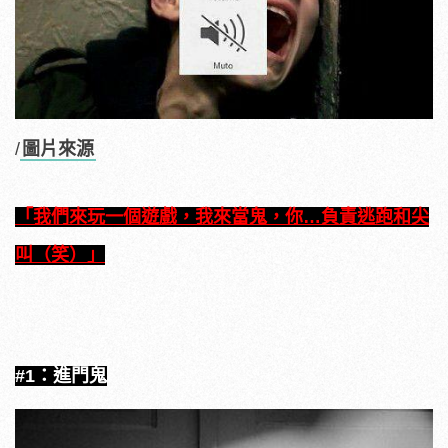
/
圖片來源
「我們來玩一個遊戲，我來當鬼，你…負責逃跑和尖
叫（笑）」
#1：進門鬼