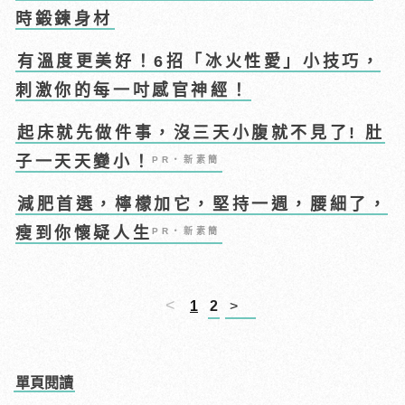
時鍛鍊身材
有溫度更美好！6招「冰火性愛」小技巧，
刺激你的每一吋感官神經！
起床就先做件事，沒三天小腹就不見了! 肚
子一天天變小！
PR・新素簡
減肥首選，檸檬加它，堅持一週，腰細了，
瘦到你懷疑人生
PR・新素簡
<
1
2
>
單頁閱讀