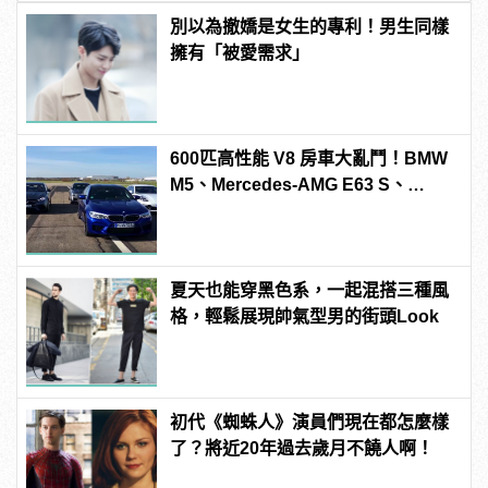
別以為撤嬌是女生的專利！男生同樣
擁有「被愛需求」
600匹高性能 V8 房車大亂鬥！BMW
M5、Mercedes-AMG E63 S、
Porsche Panamera Turbo S E-
Hybrid、Cadillac CTS-V「0-
300km/h」加速對決
夏天也能穿黑色系，一起混搭三種風
格，輕鬆展現帥氣型男的街頭Look
初代《蜘蛛人》演員們現在都怎麼樣
了？將近20年過去歲月不饒人啊！