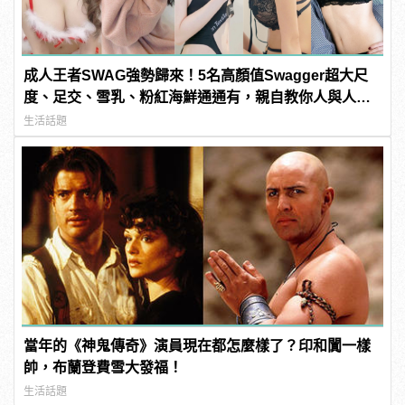
成人王者SWAG強勢歸來！5名高顏值Swagger超大尺
度、足交、雪乳、粉紅海鮮通通有，親自教你人與人的
連結！ | manfashion這樣變型男
生活話題
當年的《神鬼傳奇》演員現在都怎麼樣了？印和闐一樣
帥，布蘭登費雪大發福！
生活話題