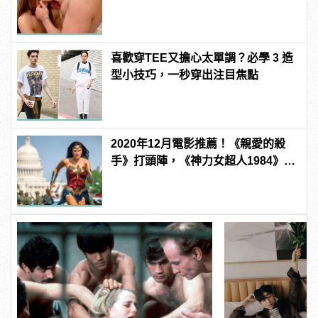
變型男
喜歡穿TEE又擔心太單調？必學 3 造
型小技巧，一秒穿出注目焦點
2020年12月電影推薦！《親愛的殺
手》打頭陣，《神力女超人1984》備
受期待！