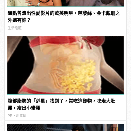
盤點曾流出性愛影片的歐美明星，芭黎絲、金卡戴珊之
外還有誰？
生活話題
腹部脂肪的「剋星」找到了，常吃這幾物，吃走大肚
囊，瘦出小蠻腰
PR・新素簡