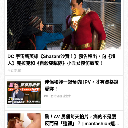
DC 宇宙新英雄《Shazam沙贊！》預告釋出，向《超
人》克拉克和《自殺突擊隊》小丑女模仿致敬！
生活話題
伴侶和妳一起預防HPV，才有資格說
愛妳！
PR・台灣癌症基金會
驚！AV 男優每天拍片，痛的不是腰
反而是「這裡」？ | manfashion這樣