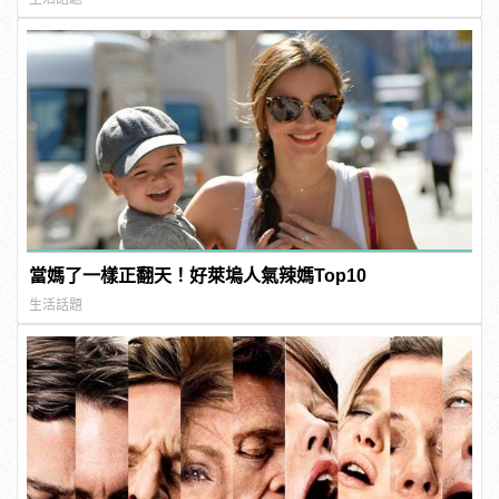
當媽了一樣正翻天！好萊塢人氣辣媽Top10
生活話題