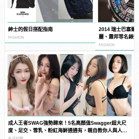
紳士的假日搭配指南
2014 瑞士巴塞
麗、蕭邦等名錶齊
FASHION
FASHION
成人王者SWAG強勢歸來！5名高顏值Swagger超大尺
度、足交、雪乳、粉紅海鮮通通有，親自教你人與人的
連結！ | manfashion這樣變型男
生活話題