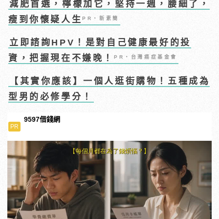
減肥首選，檸檬加它，堅持一週，腰細了，
瘦到你懷疑人生
PR・新素簡
立即諮詢HPV！是對自己健康最好的投
資，把握現在不嫌晚！
PR・台灣癌症基金會
【其實你應該】一個人逛街購物！五種成為
型男的必修學分！
9597借錢網
PR