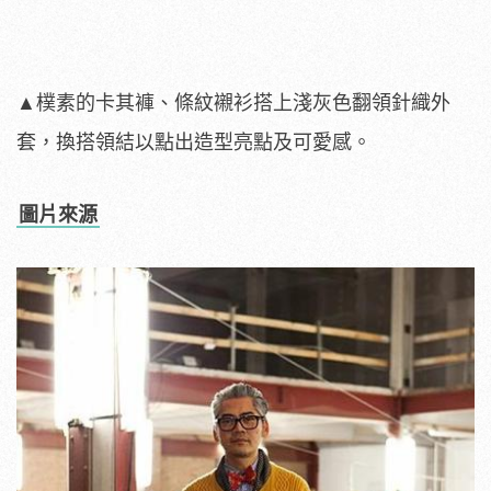
▲樸素的卡其褲、條紋襯衫搭上淺灰色翻領針織外
套，換搭領結以點出造型亮點及可愛感。
圖片來源