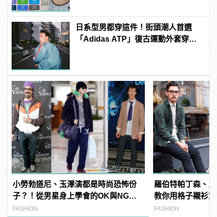
日系型男都穿這件！街頭潮人首選
「Adidas ATP」復古運動外套穿搭
技巧
小勞勃道尼、玉澤演都是時尚恐怖份
羅伯特帕丁森、貝
子？！從男星身上學會的OK與NG穿
教你用格子襯衫穿
搭
FASHION
FASHION