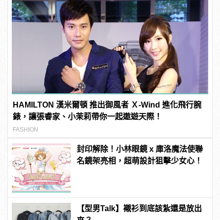
HAMILTON 漢米爾頓 推出御風者 Ｘ-Wind 進化飛行腕
錶，讓張睿家、小茉莉帶你一起遨遊天際！
FASHION
封印解除！小林眼鏡 x 庫洛魔法使聯
名鏡架亮相，超萌設計狙擊少女心！
【型男Talk】襯衫到底該紮還是放出