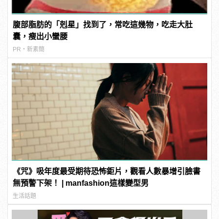
腹部脂肪的「剋星」找到了，常吃這幾物，吃走大肚
囊，瘦出小蠻腰
PR・新素簡
《咒》吸年度最受期待恐怖鉅片，觀看人數暴增引臉書
無預警下架！ | manfashion這樣變型男
生活話題