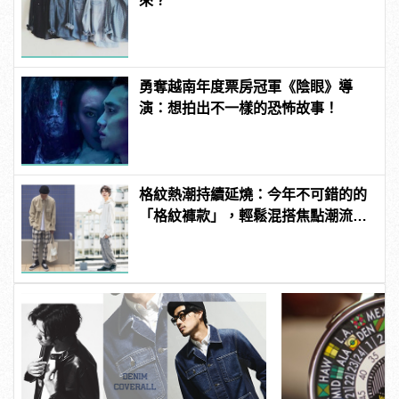
來？
勇奪越南年度票房冠軍《陰眼》導
演：想拍出不一樣的恐怖故事！
格紋熱潮持續延燒：今年不可錯的的
「格紋褲款」，輕鬆混搭焦點潮流氣
息