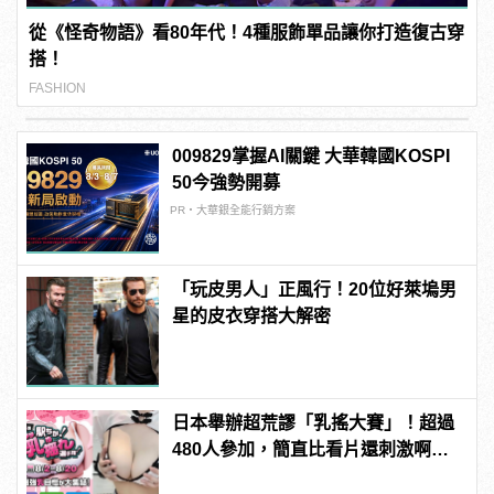
從《怪奇物語》看80年代！4種服飾單品讓你打造復古穿
搭！
FASHION
009829掌握AI關鍵 大華韓國KOSPI
50今強勢開募
PR・大華銀全能行銷方案
「玩皮男人」正風行！20位好萊塢男
星的皮衣穿搭大解密
日本舉辦超荒謬「乳搖大賽」！超過
480人參加，簡直比看片還刺激啊！ |
manfashion這樣變型男