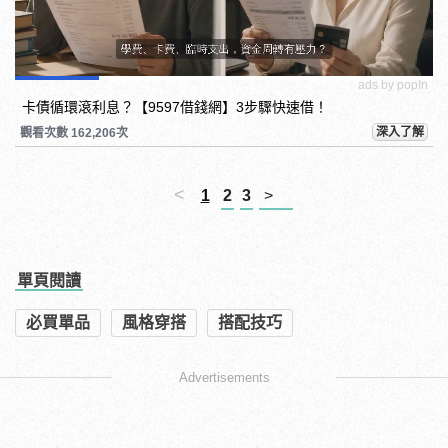
ads by popIn
卡債循環滾利息？【9597借錢網】3步驟快速借！
深入了解
觀看次數 162,206次
<
1
2
3
>
單頁閱讀
必買單品
風格穿搭
搭配技巧
Advertisements