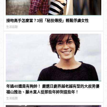
接吻高手怎麼當？3招「秘技傳授」輕鬆俘虜女性
生活話題
年過40還是有夠帥！ 嚴選日劇界越老越有型的大叔男優
福山雅治、藤木直人從那些年帥到這些年！
生活話題