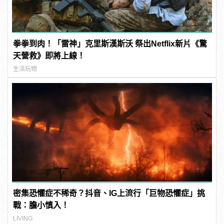
拳拳到肉！「雷神」克里斯漢斯沃 祭出Netflix新片《驚
天營救》即將上線！
生活玩物
密集恐懼症不稀奇？抖音、IG上流行「巨物恐懼症」挑
戰：膽小慎入！
LIVING