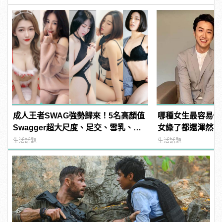
成人王者SWAG強勢歸來！5名高顏值
哪種女生最容易偷
Swagger超大尺度、足交、雪乳、粉
女綠了都還渾然不知
紅海鮮通通有，親自教你人與人的連
manfashion這
生活話題
生活話題
結！ | manfashion這樣變型男