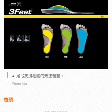
▲ 足弓支撐相關的矯正鞋墊。
Photo Via
楦頭