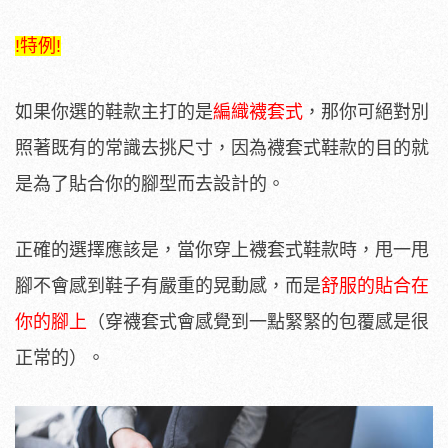
!特例!
如果你選的鞋款主打的是
編織襪套式
，那你可絕對別
照著既有的常識去挑尺寸，因為襪套式鞋款的目的就
是為了貼合你的腳型而去設計的。
正確的選擇應該是，當你穿上襪套式鞋款時，甩一甩
腳不會感到鞋子有嚴重的晃動感，而是
舒服的貼合在
你的腳上
（穿襪套式會感覺到一點緊緊的包覆感是很
正常的）。