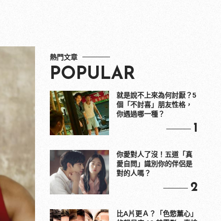
熱門文章
POPULAR
就是說不上來為何討厭？5
個「不討喜」朋友性格，
你遇過哪一種？
1
你愛對人了沒！五道「真
愛自問」識別你的伴侶是
對的人嗎？
2
比A片更Ａ？「色慾薰心」