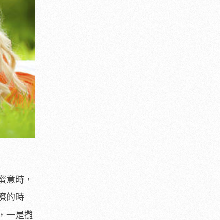
蜜意時，
擦的時
，一是攤