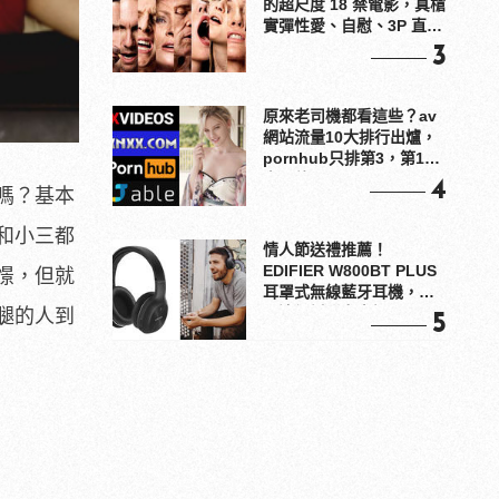
的超尺度 18 禁電影，真槍
實彈性愛、自慰、3P 直接
上！
3
原來老司機都看這些？av
網站流量10大排行出爐，
pornhub只排第3，第1名
竟是他？
4
嗎？基本
和小三都
情人節送禮推薦！
EDIFIER W800BT PLUS
憬，但就
耳罩式無線藍牙耳機，在
耳邊傾訴甜言蜜語
腿的人到
5