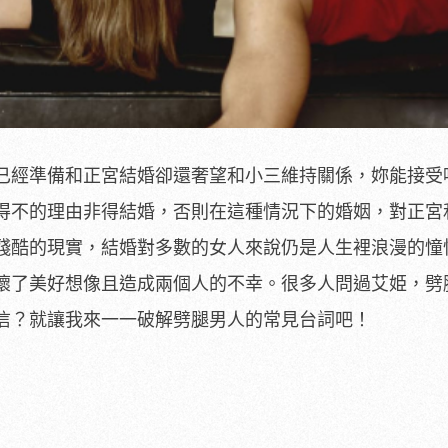
已經準備和正宮結婚卻還奢望和小三維持關係，妳能接受
得不的理由非得結婚，否則在這種情況下的婚姻，對正宮
殘酷的現實，結婚對多數的女人來說仍是人生裡浪漫的憧
壞了美好想像且造成兩個人的不幸。很多人問過艾姫，劈
信？就讓我來一一破解劈腿男人的常見台詞吧！