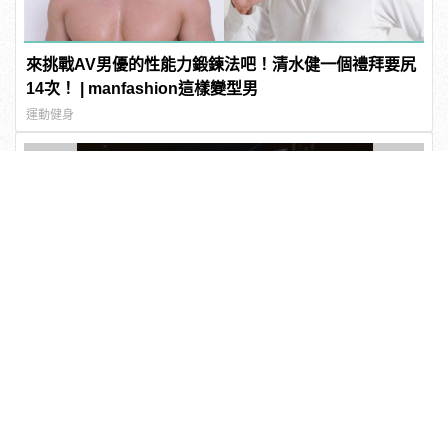
來挑戰AV男優的性能力鍛鍊法吧！清水健一個禮拜要尻
14次！ | manfashion這樣變型男
運動健身
立即諮詢HPV！是對自己健康最好的投資，把握現在不
嫌晚！
PR・台灣癌症基金會