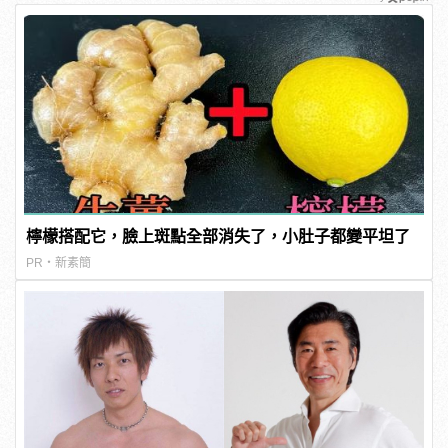
檸檬搭配它，臉上斑點全部消失了，小肚子都變平坦了
PR・新素簡