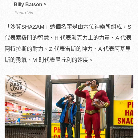
Billy Batson。
Photo Via
「沙贊
SHAZAM
」這個名字是由六位神靈所組成，
S
代表索羅門的智慧、
H
代表海克力士的力量、
A
代表
阿特拉斯的耐力、
Z
代表宙斯的神力、
A
代表阿基里
斯的勇氣、
M
則代表墨丘利的速度。