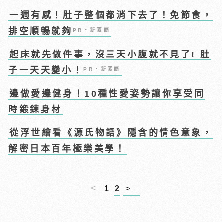
一週有感！肚子整個都消下去了！免節食，
排空順暢就夠
PR・新素簡
起床就先做件事，沒三天小腹就不見了! 肚
子一天天變小！
PR・新素簡
邊做愛邊健身！10種性愛姿勢讓你享受同
時鍛鍊身材
從浮世繪看《源氏物語》隱含的情色意象，
解密日本百年極樂美學！
<
1
2
>