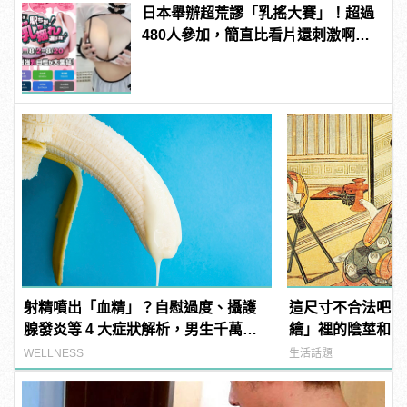
日本舉辦超荒謬「乳搖大賽」！超過
480人參加，簡直比看片還刺激啊！ |
manfashion這樣變型男
射精噴出「血精」？自慰過度、攝護
這尺寸不合法吧？
腺發炎等 4 大症狀解析，男生千萬要
繪」裡的陰莖和陰
注意！
WELLNESS
生活話題