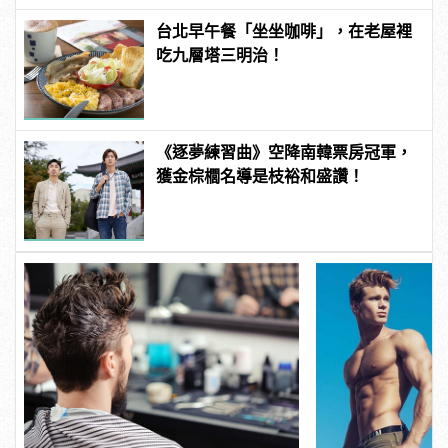
台北早午餐「坐坐咖啡」，在老屋裡
吃九層塔三明治！
《逐夢練習曲》空降南韓票房冠軍，
獲金棕櫚名導是枝裕和盛讚！