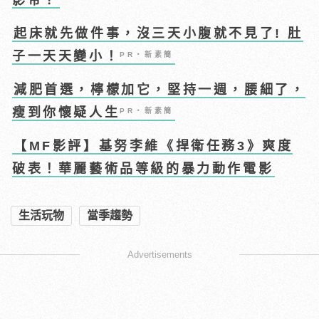
起床就先做件事，沒三天小腹就不見了! 肚
子一天天變小！
PR・新素簡
減肥首選，檸檬加它，堅持一週，腰細了，
瘦到你懷疑人生
PR・新素簡
【MF影評】基努李維《捍衛任務3》爽度
破表！華麗藝術品等級的暴力動作電影
生活玩物
當季趨勢
Advertisements