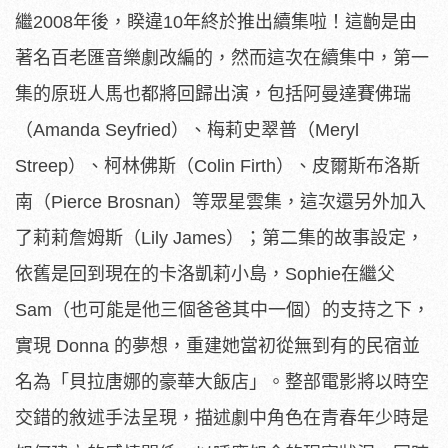
繼2008年後，睽違10年終於推出續集啦！這齣是由
著名百老匯音樂劇改編的，然而這次在續集中，第一
集的原班人馬也都將回歸出演，包括阿曼達賽佛瑞
（Amanda Seyfried）、梅莉史翠普（Meryl
Streep）、柯林佛斯（Colin Firth）、皮爾斯布洛斯
南（Pierce Brosnan）等眾星雲集，這次還另外加入
了莉莉詹姆斯（Lily James）；第二集的故事設定，
依舊是回到現在的卡洛凱莉小島，Sophie在繼父
Sam（也可能是他三個爸爸其中一個）的支持之下，
實現 Donna 的夢想，重建她當初從無到有的民宿並
名為「貝拉唐娜的豪華大飯店」。整部電影將以時空
交錯的敘述手法呈現，描述劇中角色在青春年少時是