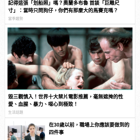
記得這張「划船照」嗎？奧蘭多布魯 首談「巨雕尺
寸」：當時只問狗仔，你們有那麼大的馬賽克嗎？
當季趨勢
毀三觀慎入！世界十大禁片電影推薦，毫無遮掩的性
愛、血腥、暴力、噁心到極致！
生活話題
在30歲以前，職場上你應該要做到的
四件事