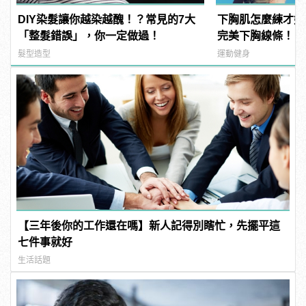
DIY染髮讓你越染越醜！？常見的7大
下胸肌怎麼練才好
「整髮錯誤」，你一定做過！
完美下胸線條！ | m
型男
髮型造型
運動健身
【三年後你的工作還在嗎】新人記得別瞎忙，先擺平這
七件事就好
生活話題