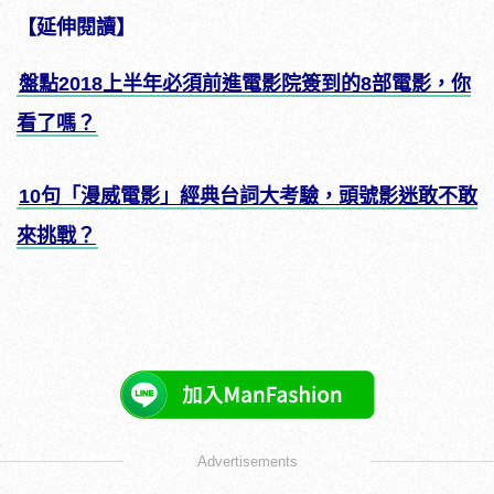
【延伸閱讀】
盤點2018上半年必須前進電影院簽到的8部電影，你
看了嗎？
10句「漫威電影」經典台詞大考驗，頭號影迷敢不敢
來挑戰？
Advertisements