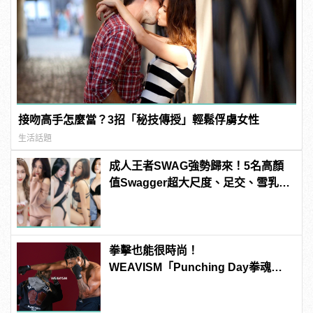
接吻高手怎麼當？3招「秘技傳授」輕鬆俘虜女性
生活話題
成人王者SWAG強勢歸來！5名高顏
值Swagger超大尺度、足交、雪乳、
粉紅海鮮通通有，親自教你人與人的
連結！ | manfashion這樣變型男
拳擊也能很時尚！
WEAVISM「Punching Day拳魂」
系列掌握潮流主導拳