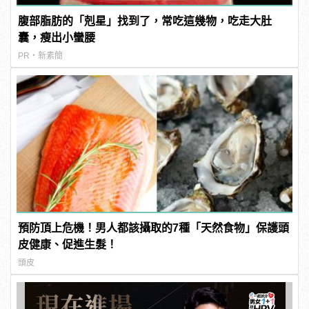
腹部脂肪的「剋星」找到了，常吃這幾物，吃走大肚
囊，瘦出小蠻腰
PR・新素簡
預防頂上危機！男人都該攝取的7種「天然食物」保護頭
皮健康、促進生髮！
頭皮