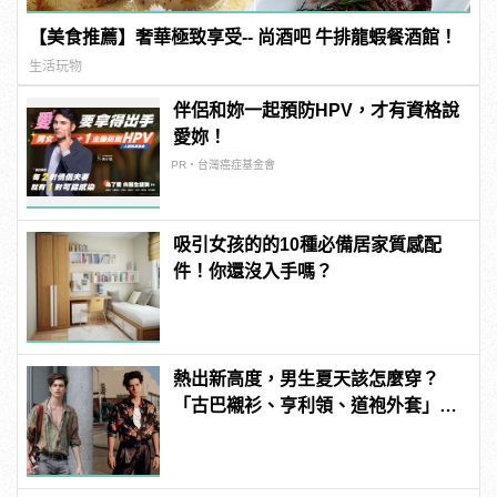
【美食推薦】奢華極致享受-- 尚酒吧 牛排龍蝦餐酒館！
生活玩物
伴侶和妳一起預防HPV，才有資格說
愛妳！
PR・台灣癌症基金會
吸引女孩的的10種必備居家質感配
件！你還沒入手嗎？
熱出新高度，男生夏天該怎麼穿？
「古巴襯衫、亨利領、道袍外套」3
款精選上著是最佳解答！