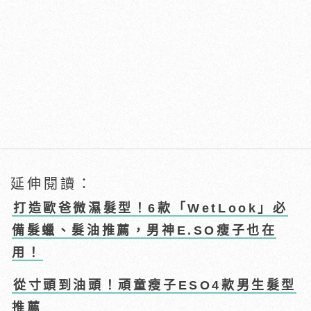
延伸閱讀：
打造歐爸微濕髮型！6款「WetLook」必
備髮蠟、髮油推薦，男神E.SO瘦子也在
用！
從寸頭到油頭！頑童瘦子ESO4款男生髮型
推薦