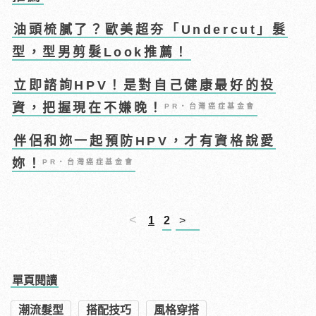
油頭梳膩了？歐美超夯「Undercut」髮
型，型男剪髮Look推薦！
立即諮詢HPV！是對自己健康最好的投
資，把握現在不嫌晚！
PR・台灣癌症基金會
伴侶和妳一起預防HPV，才有資格說愛
妳！
PR・台灣癌症基金會
<
1
2
>
單頁閱讀
潮流髮型
搭配技巧
風格穿搭