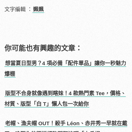
文字編輯 ：
姵姵
你可能也有興趣的文章：
想當夏日型男？4 項必備「配件單品」讓你一秒魅力
爆棚
版型不合身就像遇到瞎妹！4 款熱門素 Tee，價格、
材質、版型「白 T」懶人包一次給你
老帽、漁夫帽 OUT！殺手 Léon、赤井秀一早就在戴