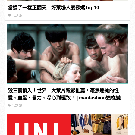
當媽了一樣正翻天！好萊塢人氣辣媽Top10
生活話題
毀三觀慎入！世界十大禁片電影推薦，毫無遮掩的性
愛、血腥、暴力、噁心到極致！ | manfashion這樣變型
男
生活話題