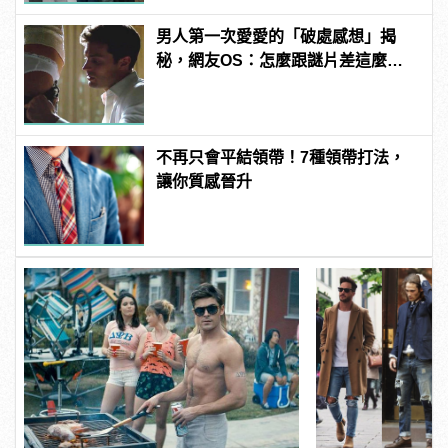
男人第一次愛愛的「破處感想」揭
秘，網友OS：怎麼跟謎片差這麼
多！？
不再只會平結領帶！7種領帶打法，
讓你質感晉升