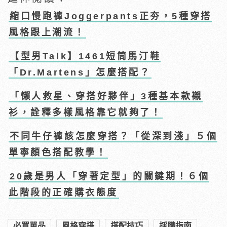
縮口慢跑褲Joggerpants正夯，5種穿搭
風格跟上潮流！
【型男Talk】1461短筒馬汀鞋
「Dr.Martens」怎麼搭配？
「懶人救星、穿搭好夥伴」3種基本款襯
衫，詮釋多樣風格靠它就夠了！
不同牛仔褲該怎麼穿搭？「從深到淺」５個
單寧顏色搭配教學！
20歲是男人「穿著定型」的關鍵期！６個
此階段的正確購衣態度
必買單品
風格穿搭
搭配技巧
採購指南