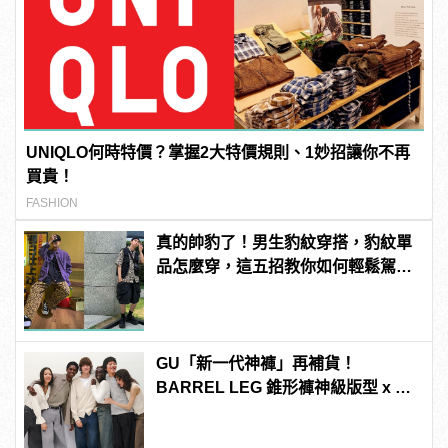
UNIQLO何時特價？掌握2大特價規則、1妙招讓你不再
買貴！
FASHION
真的帥豹了！男生豹紋穿搭，豹紋單
品怎麼穿，這五招教你如何輕鬆駕
馭！
GU「新一代神褲」再補貨！
BARREL LEG 錐形褲神級版型 x 復
古刷色型男必買！