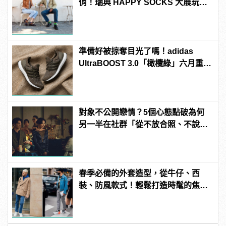
俏！瑞典 HAPPY SOCKS 大展玩心
創意的短襪時尚
準備好被掠奪目光了嗎！adidas
UltraBOOST 3.0「橄欖綠」六月重磅
出擊！
對象不公開戀情？5個心態點破為何
另一半在社群「從不放合照、不說穩
交」
春季必備的外套造型，從牛仔、西
裝、防風款式！輕鬆打造時髦的焦點
層次