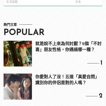
真面目」！
生活話題
日本
熱門文章
POPULAR
就是說不上來為何討厭？5個「不討
喜」朋友性格，你遇過哪一種？
1
你愛對人了沒！五道「真愛自問」
識別你的伴侶是對的人嗎？
2