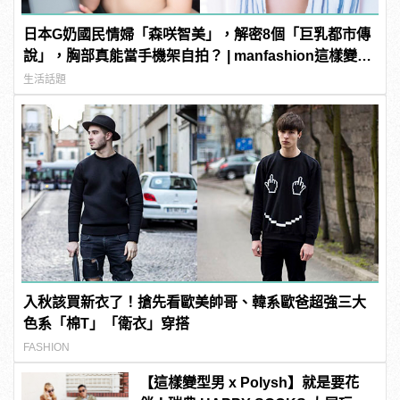
日本G奶國民情婦「森咲智美」，解密8個「巨乳都市傳
說」，胸部真能當手機架自拍？ | manfashion這樣變型
男
生活話題
入秋該買新衣了！搶先看歐美帥哥、韓系歐爸超強三大
色系「棉T」「衛衣」穿搭
FASHION
【這樣變型男 x Polysh】就是要花