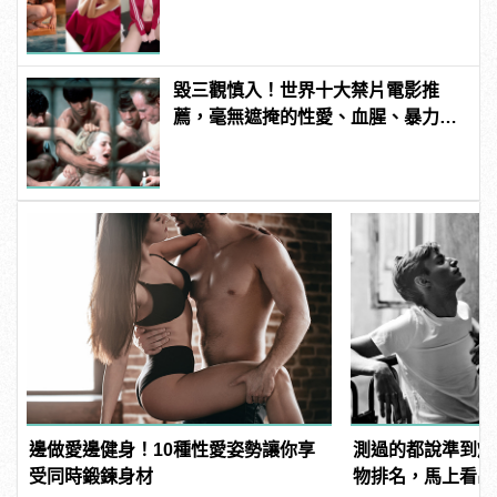
manfashion這樣變型男
毀三觀慎入！世界十大禁片電影推
薦，毫無遮掩的性愛、血腥、暴力、
噁心到極致！
邊做愛邊健身！10種性愛姿勢讓你享
測過的都說準到爆
受同時鍛鍊身材
物排名，馬上看出