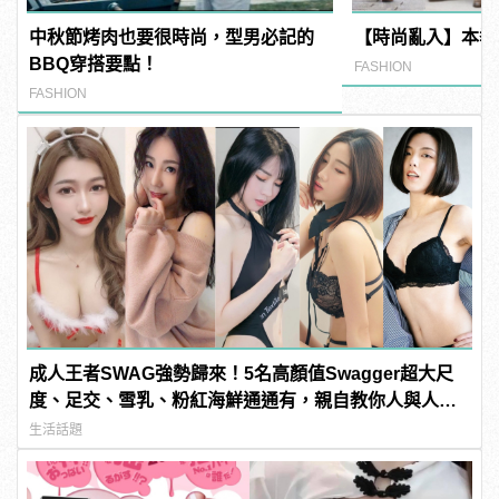
中秋節烤肉也要很時尚，型男必記的
【時尚亂入】本季
BBQ穿搭要點！
FASHION
FASHION
成人王者SWAG強勢歸來！5名高顏值Swagger超大尺
度、足交、雪乳、粉紅海鮮通通有，親自教你人與人的
連結！ | manfashion這樣變型男
生活話題