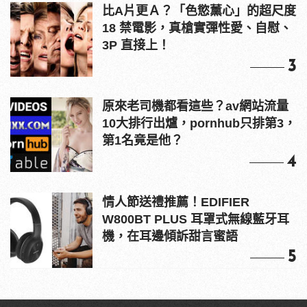
比A片更Ａ？「色慾薰心」的超尺度
18 禁電影，真槍實彈性愛、自慰、
3P 直接上！
3
原來老司機都看這些？av網站流量
10大排行出爐，pornhub只排第3，
第1名竟是他？
4
情人節送禮推薦！EDIFIER
W800BT PLUS 耳罩式無線藍牙耳
機，在耳邊傾訴甜言蜜語
5