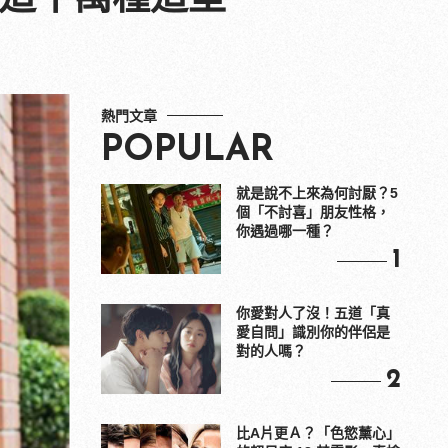
熱門文章
POPULAR
就是說不上來為何討厭？5
個「不討喜」朋友性格，
你遇過哪一種？
1
你愛對人了沒！五道「真
愛自問」識別你的伴侶是
對的人嗎？
2
比A片更Ａ？「色慾薰心」