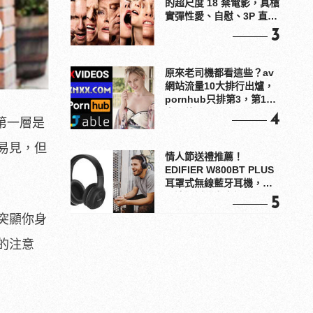
的超尺度 18 禁電影，真槍
實彈性愛、自慰、3P 直接
上！
3
原來老司機都看這些？av
網站流量10大排行出爐，
pornhub只排第3，第1名
竟是他？
4
第一層是
易見，但
情人節送禮推薦！
EDIFIER W800BT PLUS
耳罩式無線藍牙耳機，在
耳邊傾訴甜言蜜語
5
突顯你身
的注意