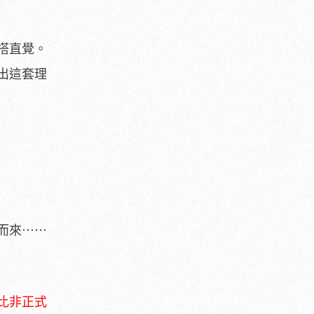
搭直覺。
出這套理
而來⋯⋯
比非正式