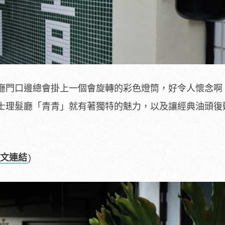
廳門口邊總會掛上一個會旋轉的彩色燈筒，好令人懷念啊
士理髮廳「青青」就有著獨特的魅力，以及讓經典油頭復
文連結
)