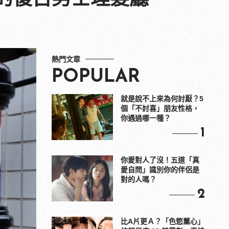
熱門文章
POPULAR
就是說不上來為何討厭？5
個「不討喜」朋友性格，
你遇過哪一種？
1
你愛對人了沒！五道「真
愛自問」識別你的伴侶是
對的人嗎？
2
比A片更Ａ？「色慾薰心」