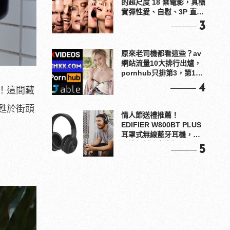
的超尺度 18 禁電影，真槍
實彈性愛、自慰、3P 直接
上！
3
原來老司機都看這些？av
網站流量10大排行出爐，
pornhub只排第3，第1名
竟是他？
4
！這間藏
甦於街頭
情人節送禮推薦！
EDIFIER W800BT PLUS
耳罩式無線藍牙耳機，在
耳邊傾訴甜言蜜語
5