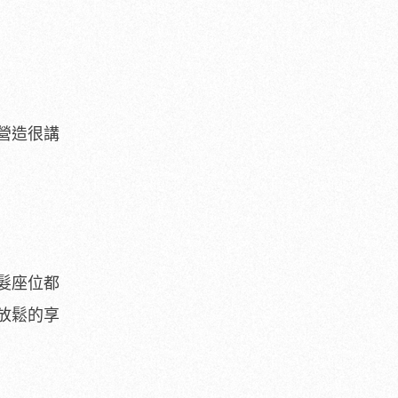
營造很講
髮座位都
放鬆的享