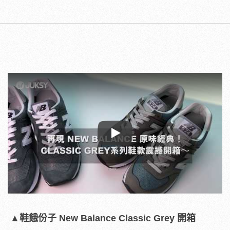
Play
▲鞋餓份子 New Balance Classic Grey 開箱