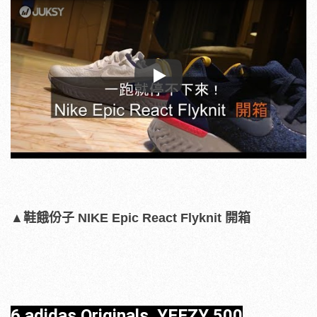
Play
▲鞋餓份子 NIKE Epic React Flyknit 開箱
6.adidas Originals YEEZY 500