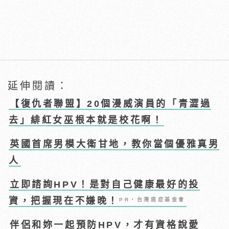
延伸閱讀：
【復仇者聯盟】20個漫威演員的「青澀過
去」緋紅女巫根本就是校花啊！
英國首席男模大衛甘地，教你當個優雅真男
人
立即諮詢HPV！是對自己健康最好的投
資，把握現在不嫌晚！
PR・台灣癌症基金會
伴侶和妳一起預防HPV，才有資格說愛