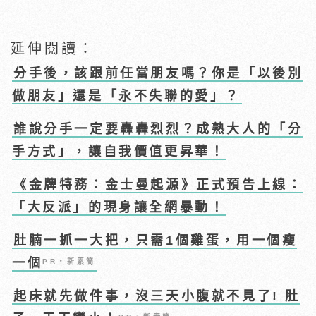
延伸閱讀：
分手後，該跟前任當朋友嗎？你是「以後別
做朋友」還是「永不失聯的愛」？
誰說分手一定要轟轟烈烈？成熟大人的「分
手方式」，讓自我價值更昇華！
《金牌特務：金士曼起源》正式預告上線：
「大反派」的現身讓全網暴動！
肚腩一抓一大把，只需1個雞蛋，用一個瘦
一個
PR・新素簡
起床就先做件事，沒三天小腹就不見了! 肚