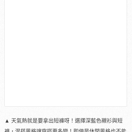
▲ 天氣熱就是要拿出短褲呀！選擇深藍色襯衫與短
褲，混搭風格讓穿搭更多變！即使是休閒風格也不能