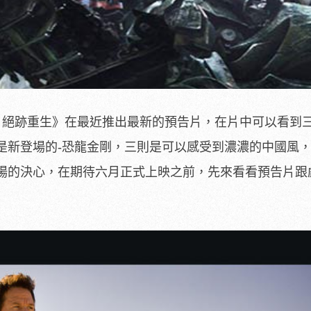
：絕跡重生》在最近推出最新的預告片，在片中可以看到
是新登場的-恐龍金剛，三則是可以感受到濃濃的中國風
場的決心，在期待六月正式上映之前，先來看看預告片跟