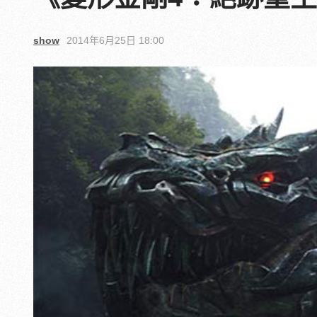
show
2014年6月25日 18:00