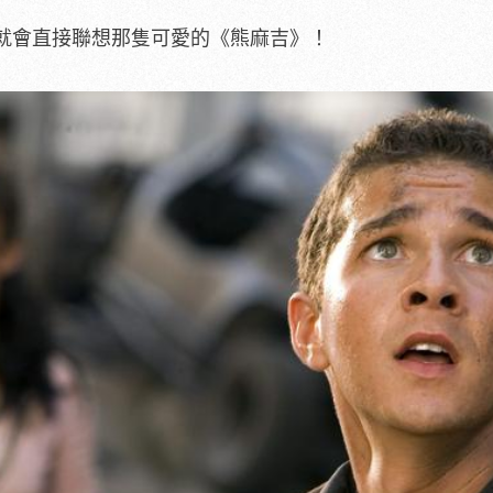
就會直接聯想那隻可愛的《熊麻吉》！