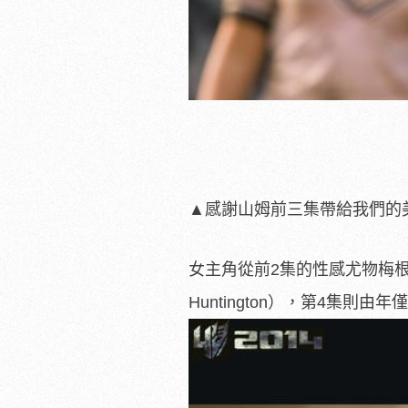
▲感謝山姆前三集帶給我們的
女主角從前2集的性感尤物梅根福
Huntington），第4集則由年