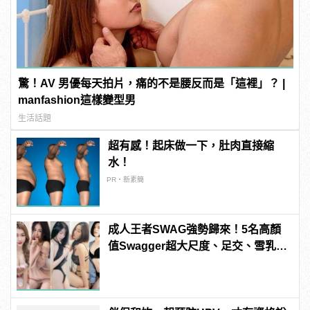
驚！AV 男優每天拍片，痛的不是腰反而是「這裡」？ |
manfashion這樣變型男
生活話題
超有感！起床做一下，肚肉直接縮
水！
PR・新素簡
成人王者SWAG強勢歸來！5名高顏
值Swagger超大尺度、足交、雪乳、
粉紅海鮮通通有，親自教你人與人的
連結！ | manfashion這樣變型男