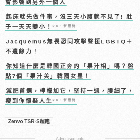
會影響到另外一個人
起床就先做件事，沒三天小腹就不見了! 肚
子一天天變小！
PR・新素簡
Jacquemus無畏恐同攻擊聲援LGBTQ＋
不遺餘力！
你知道什麼是韓國正夯的「果汁相」嗎？盤
點7個「果汁美」韓國女星！
減肥首選，檸檬加它，堅持一週，腰細了，
瘦到你懷疑人生
PR・新素簡
Zenvo TSR-S超跑
Advertisements