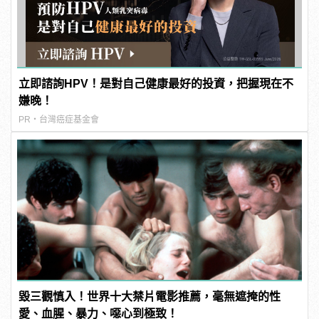
立即諮詢HPV！是對自己健康最好的投資，把握現在不
嫌晚！
PR・台灣癌症基金會
毀三觀慎入！世界十大禁片電影推薦，毫無遮掩的性
愛、血腥、暴力、噁心到極致！