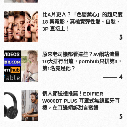
比A片更Ａ？「色慾薰心」的超尺度
18 禁電影，真槍實彈性愛、自慰、
3P 直接上！
3
原來老司機都看這些？av網站流量
10大排行出爐，pornhub只排第3，
第1名竟是他？
4
情人節送禮推薦！EDIFIER
W800BT PLUS 耳罩式無線藍牙耳
機，在耳邊傾訴甜言蜜語
5