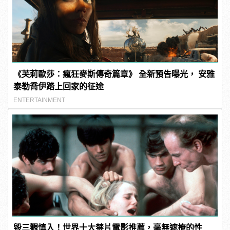
《芙莉歐莎：瘋狂麥斯傳奇篇章》 全新預告曝光， 安雅
泰勒喬伊踏上回家的征途
ENTERTAINMENT
毀三觀慎入！世界十大禁片電影推薦，毫無遮掩的性