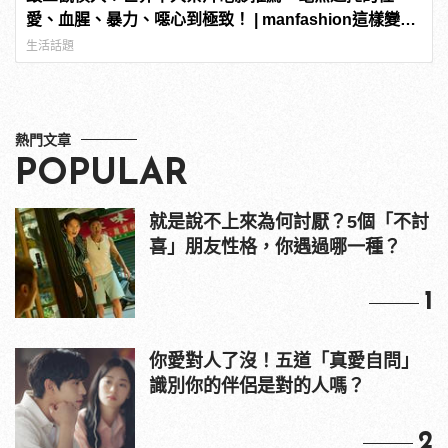
愛、血腥、暴力、噁心到極致！ | manfashion這樣變型
男
生活話題
熱門文章
POPULAR
就是說不上來為何討厭？5個「不討
喜」朋友性格，你遇過哪一種？
1
你愛對人了沒！五道「真愛自問」
識別你的伴侶是對的人嗎？
2