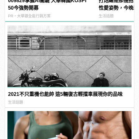
009829掌握AI關鍵 大華韓國KOSPI
打炮總是那幾招？
50今強勢開募
性愛姿勢，今晚就
天！ | manfash
PR・大華銀全能行銷方案
生活話題
2021不只重機也能帥 這5輛復古輕擋車展現你的品味
生活話題