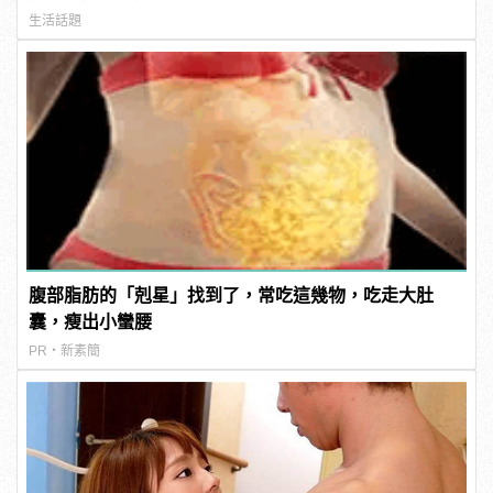
生活話題
腹部脂肪的「剋星」找到了，常吃這幾物，吃走大肚
囊，瘦出小蠻腰
PR・新素簡