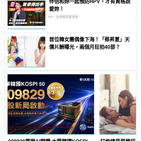
伴侶和妳一起預防HPV，才有資格說
愛妳！
PR・台灣癌症基金會
首位韓女團偶像下海！「蔡昇夏」天
價片酬曝光，兩個月狂拍40部？