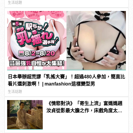
生活話題
日本舉辦超荒謬「乳搖大賽」！超過480人參加，簡直比
看片還刺激啊！ | manfashion這樣變型男
生活話題
《情慾對決》「寄生上流」富媽媽趙
汝貞從影最大膽之作，床戲角度太真
實令她驚慌？