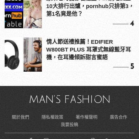
10大排行出爐，pornhub只排第3，
第1名竟是他？
4
情人節送禮推薦！EDIFIER
W800BT PLUS 耳罩式無線藍牙耳
機，在耳邊傾訴甜言蜜語
5
關於我們
隱私權政策
著作權聲明
廣告合作
我要投稿