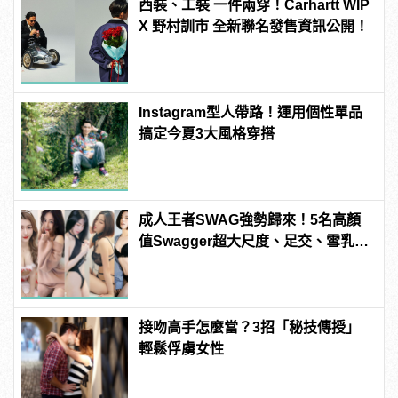
西裝、工裝 一件兩穿！Carhartt WIP
X 野村訓市 全新聯名發售資訊公開！
Instagram型人帶路！運用個性單品
搞定今夏3大風格穿搭
成人王者SWAG強勢歸來！5名高顏
值Swagger超大尺度、足交、雪乳、
粉紅海鮮通通有，親自教你人與人的
連結！ | manfashion這樣變型男
接吻高手怎麼當？3招「秘技傳授」
輕鬆俘虜女性