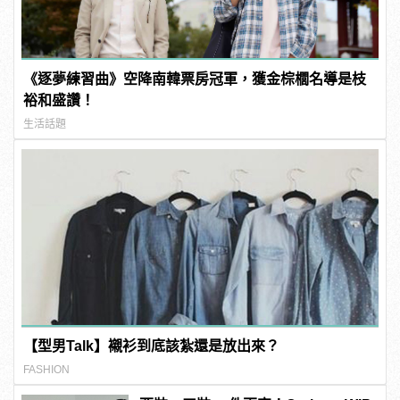
《逐夢練習曲》空降南韓票房冠軍，獲金棕櫚名導是枝
裕和盛讚！
生活話題
【型男Talk】襯衫到底該紮還是放出來？
FASHION