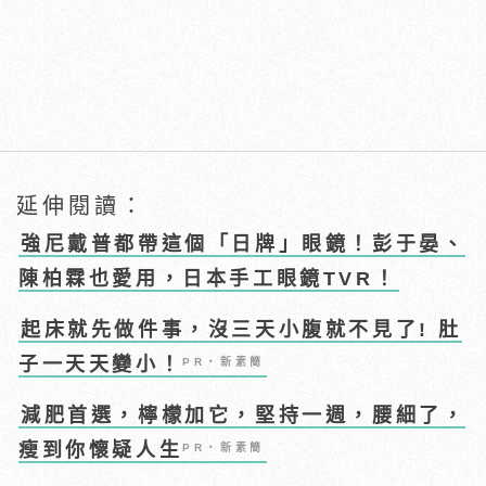
延伸閱讀：
強尼戴普都帶這個「日牌」眼鏡！彭于晏、
陳柏霖也愛用，日本手工眼鏡TVR！
起床就先做件事，沒三天小腹就不見了! 肚
子一天天變小！
PR・新素簡
減肥首選，檸檬加它，堅持一週，腰細了，
瘦到你懷疑人生
PR・新素簡