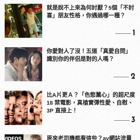
就是說不上來為何討厭？5個「不討
喜」朋友性格，你遇過哪一種？
1
你愛對人了沒！五道「真愛自問」
識別你的伴侶是對的人嗎？
2
比A片更Ａ？「色慾薰心」的超尺度
18 禁電影，真槍實彈性愛、自慰、
3P 直接上！
3
原來老司機都看這些？av網站流量