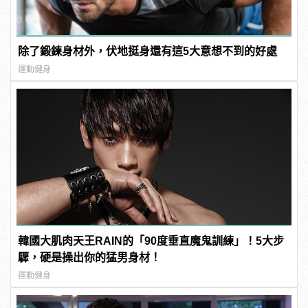
除了鍛鍊身材外，伏地挺身還有這5大意想不到的好處
運動健身
韓國大肌肉天王RAIN的「90度垂直魔鬼訓練」！5大步
驟，硬是操出你的猛男身材！
運動健身