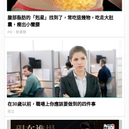
腹部脂肪的「剋星」找到了，常吃這幾物，吃走大肚
囊，瘦出小蠻腰
PR・新素簡
在30歲以前，職場上你應該要做到的四件事
而立