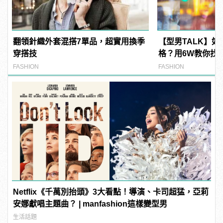
翻領針織外套混搭7單品，超實用換季
【型男TALK】
穿搭技
格？用6W教你找
LOOK！
FASHION
FASHION
Netflix《千萬別抬頭》3大看點！導演、卡司超猛，亞莉
安娜獻唱主題曲？ | manfashion這樣變型男
生活話題