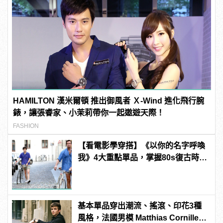
HAMILTON 漢米爾頓 推出御風者 Ｘ-Wind 進化飛行腕
錶，讓張睿家、小茉莉帶你一起遨遊天際！
FASHION
【看電影學穿搭】《以你的名字呼喚
我》4大重點單品，掌握80s復古時裝
潮！
基本單品穿出潮流、搖滾、印花3種
風格，法國男模 Matthias Cornilleau