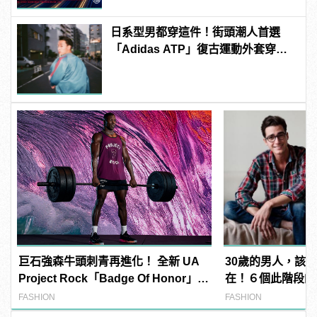
日系型男都穿這件！街頭潮人首選
「Adidas ATP」復古運動外套穿搭
技巧
巨石強森牛頭刺青再進化！ 全新 UA
30歲的男人，該
Project Rock「Badge Of Honor」威
在！６個此階段的
猛上架
FASHION
FASHION