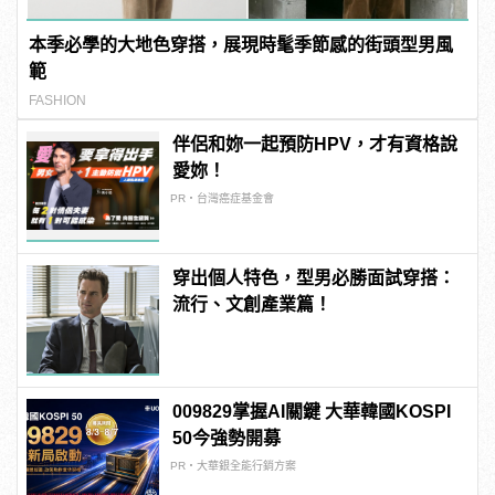
本季必學的大地色穿搭，展現時髦季節感的街頭型男風
範
FASHION
伴侶和妳一起預防HPV，才有資格說
愛妳！
PR・台灣癌症基金會
穿出個人特色，型男必勝面試穿搭：
流行、文創產業篇！
009829掌握AI關鍵 大華韓國KOSPI
50今強勢開募
PR・大華銀全能行銷方案