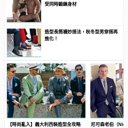
受同時鍛鍊身材
造型長筒襪妙搭法，秋冬型男穿搭再
進化！
【時尚亂入】義大利西裝造型全攻略
尼可森老伯（Nick