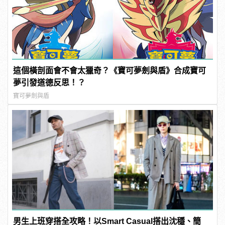
這個橫剖面會不會太獵奇？《寶可夢劍與盾》合成寶可
夢引發道德反思！？
寶可夢劍與盾
男生上班穿搭全攻略！以Smart Casual搭出沈穩、簡