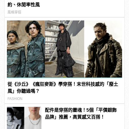
約、休閒率性風
風格穿搭
從《沙丘》《瘋狂麥斯》學穿搭！末世科技感的「廢土
風」你聽過嗎？
FASHION
配件是穿搭的靈魂！5個「平價銀飾
品牌」推薦，高質感又百搭！