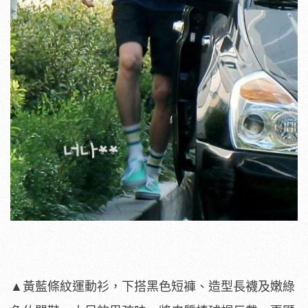
▲黃藍條紋運動衫，下搭黑色短褲、造型長襪及嫩綠