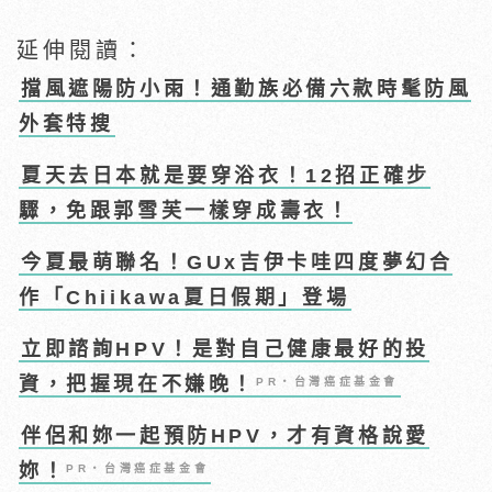
延伸閱讀：
擋風遮陽防小雨！通勤族必備六款時髦防風
外套特搜
夏天去日本就是要穿浴衣！12招正確步
驟，免跟郭雪芙一樣穿成壽衣！
今夏最萌聯名！GUx吉伊卡哇四度夢幻合
作「Chiikawa夏日假期」登場
立即諮詢HPV！是對自己健康最好的投
資，把握現在不嫌晚！
PR・台灣癌症基金會
伴侶和妳一起預防HPV，才有資格說愛
妳！
PR・台灣癌症基金會