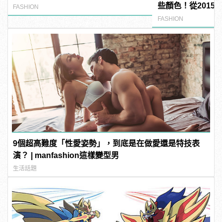
些顏色！從2015
FASHION
搭！
FASHION
9個超高難度「性愛姿勢」，到底是在做愛還是特技表
演？ | manfashion這樣變型男
生活話題