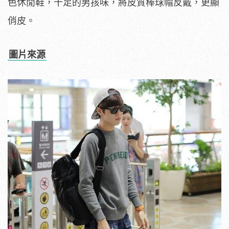
色休閒鞋，十足的男孩味，將皮質棒球帽反戴，更顯
俏皮。
圖片來源