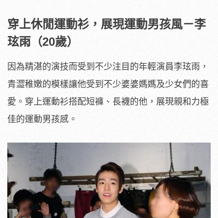
穿上休閒運動衫，展現運動男孩風－李
玹雨（20歲）
因為精湛的演技而受到不少注目的年輕演員李玹雨，
青澀稚嫩的模樣讓他受到不少婆婆媽媽及少女們的喜
愛。穿上運動衫搭配短褲、長襪的他，展現親和力極
佳的運動男孩感。