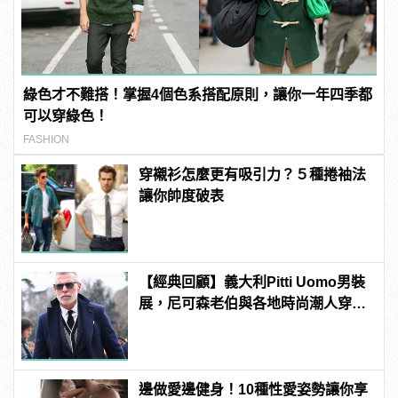
綠色才不難搭！掌握4個色系搭配原則，讓你一年四季都
可以穿綠色！
FASHION
穿襯衫怎麼更有吸引力？５種捲袖法
讓你帥度破表
【經典回顧】義大利Pitti Uomo男裝
展，尼可森老伯與各地時尚潮人穿搭
秀
邊做愛邊健身！10種性愛姿勢讓你享