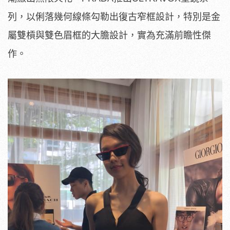
列，以俐落幾何線條勾勒出復古窄框設計，特別是金
屬雙槓與雙色眉框的大膽設計，實為充滿前瞻性傑
作。