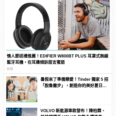
情人節送禮推薦！EDIFIER W800BT PLUS 耳罩式無線
藍牙耳機，在耳邊傾訴甜言蜜語
新聞
暑假來了準備戀愛！Tinder 獨家 5 招
「脫魯撇步」，創造你的美好夏日戀
情！
VOLVO 新能源車款發布！陳柏霖、