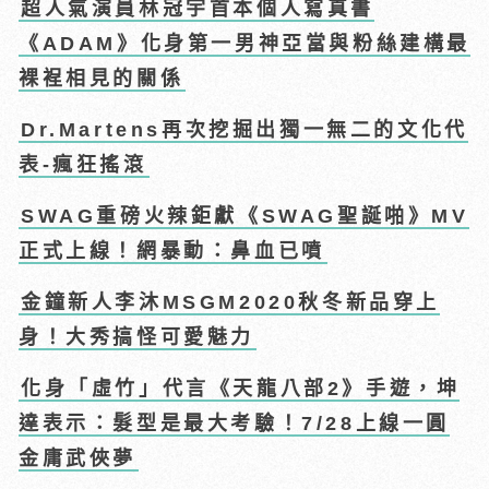
超人氣演員林冠宇首本個人寫真書
《ADAM》化身第一男神亞當與粉絲建構最
裸裎相見的關係
Dr.Martens再次挖掘出獨一無二的文化代
表-瘋狂搖滾
SWAG重磅火辣鉅獻《SWAG聖誕啪》MV
正式上線！網暴動：鼻血已噴
金鐘新人李沐MSGM2020秋冬新品穿上
身！大秀搞怪可愛魅力
化身「虛竹」代言《天龍八部2》手遊，坤
達表示：髮型是最大考驗！7/28上線一圓
金庸武俠夢