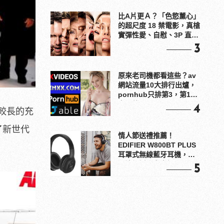
比A片更Ａ？「色慾薰心」
的超尺度 18 禁電影，真槍
實彈性愛、自慰、3P 直接
上！
3
原來老司機都看這些？av
網站流量10大排行出爐，
pornhub只排第3，第1名
竟是他？
4
較長的充
了新世代
情人節送禮推薦！
EDIFIER W800BT PLUS
耳罩式無線藍牙耳機，在
耳邊傾訴甜言蜜語
5