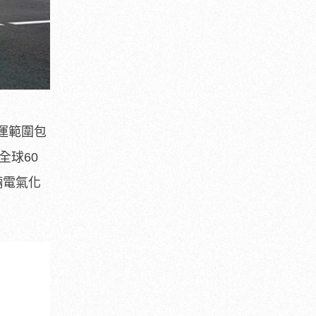
運範圍包
全球60
輛電氣化