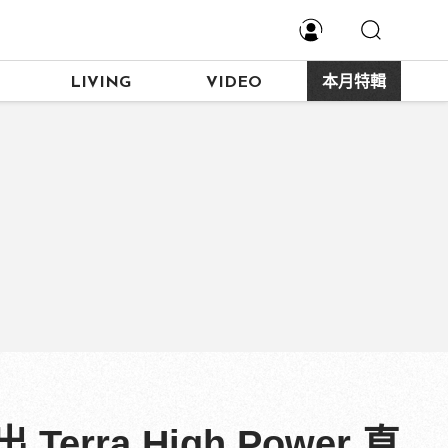
LIVING
VIDEO
本月特輯
ra High Power 直