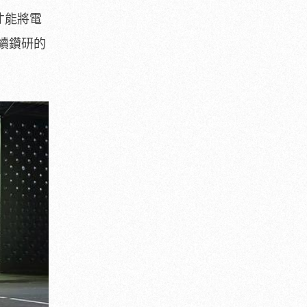
鐘才能將電
續鑽研的