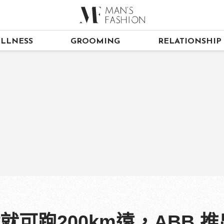
LLNESS
GROOMING
RELATIONSHIP
200km遠，ABB 推出 Ter