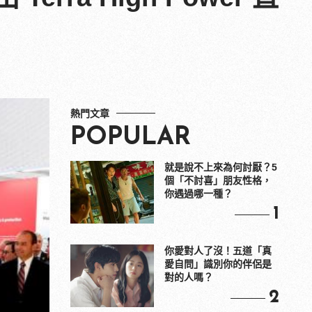
熱門文章
POPULAR
就是說不上來為何討厭？5
個「不討喜」朋友性格，
你遇過哪一種？
1
你愛對人了沒！五道「真
愛自問」識別你的伴侶是
對的人嗎？
2