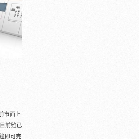
目前市面上
術目前雖已
鐘即可完