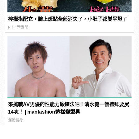
檸檬搭配它，臉上斑點全部消失了，小肚子都變平坦了
PR・新素簡
來挑戰AV男優的性能力鍛鍊法吧！清水健一個禮拜要尻
14次！ | manfashion這樣變型男
運動健身