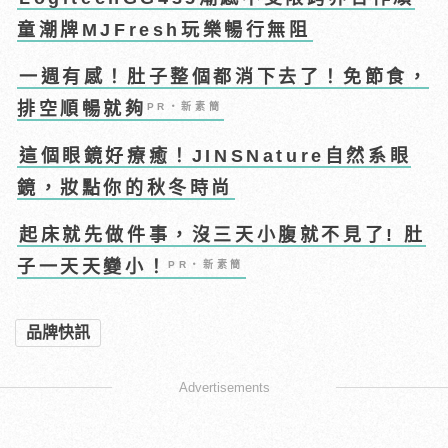
童潮牌MJFresh玩樂暢行無阻
一週有感！肚子整個都消下去了！免節食，
排空順暢就夠
PR・新素簡
這個眼鏡好療癒！JINSNature自然系眼
鏡，妝點你的秋冬時尚
起床就先做件事，沒三天小腹就不見了! 肚
子一天天變小！
PR・新素簡
品牌快訊
Advertisements