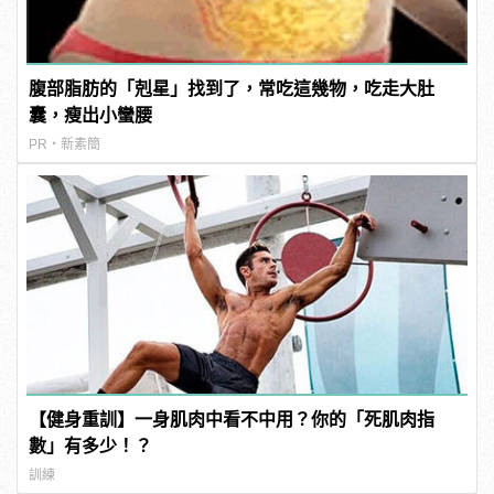
腹部脂肪的「剋星」找到了，常吃這幾物，吃走大肚
囊，瘦出小蠻腰
PR・新素簡
【健身重訓】一身肌肉中看不中用？你的「死肌肉指
數」有多少！？
訓練