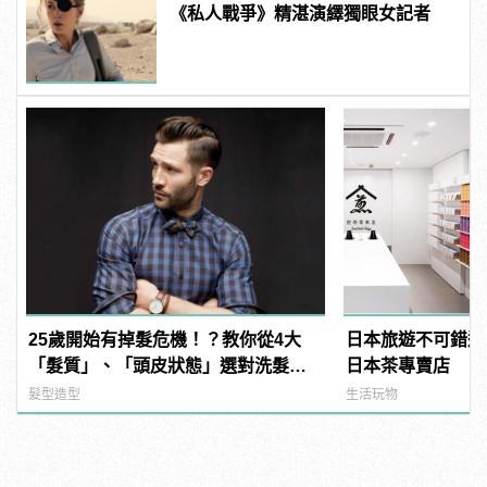
《私人戰爭》精湛演繹獨眼女記者
25歲開始有掉髮危機！？教你從4大
日本旅遊不可錯過
「髮質」、「頭皮狀態」選對洗髮
日本茶專賣店
品，避免落髮、保養清潔一次到位！
髮型造型
生活玩物