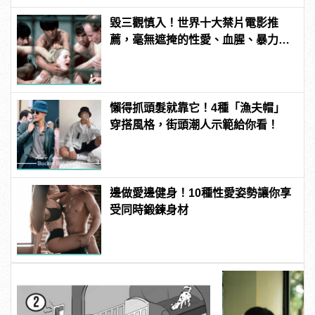
毀三觀慎入！世界十大禁片電影推
薦，毫無遮掩的性愛、血腥、暴力、
噁心到極致！ | manfashion這樣變型
男
懶得抓頭髮就靠它！4種「漁夫帽」
穿搭風格，街頭潮人示範給你看！
邊做愛邊健身！10種性愛姿勢讓你享
受同時鍛鍊身材