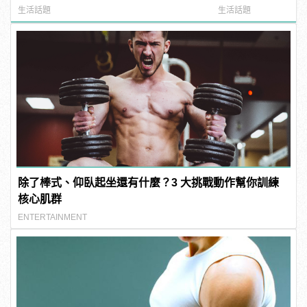
manfashion這樣變型男
樣變型男
生活話題
生活話題
除了棒式、仰臥起坐還有什麼？3 大挑戰動作幫你訓練
核心肌群
ENTERTAINMENT