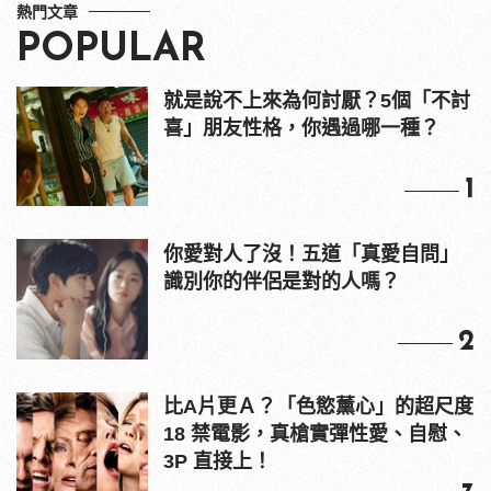
熱門文章
POPULAR
就是說不上來為何討厭？5個「不討
喜」朋友性格，你遇過哪一種？
1
你愛對人了沒！五道「真愛自問」
識別你的伴侶是對的人嗎？
2
比A片更Ａ？「色慾薰心」的超尺度
18 禁電影，真槍實彈性愛、自慰、
3P 直接上！