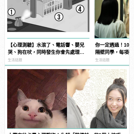
【心理測驗】水滾了、電話響、嬰兒
你一定遇過！10
哭、狗在吠，同時發生你會先處理哪
隔壁同學，每項都
件事？ | manfashion這樣變型男
生活話題
生活話題