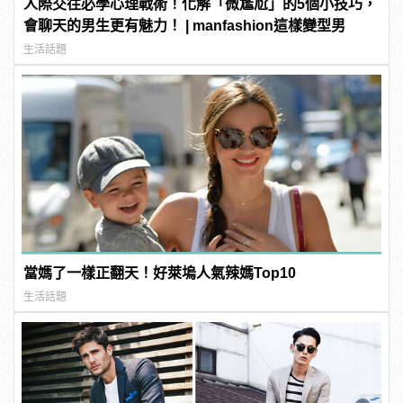
人際交往必學心理戰術！化解「微尷尬」的5個小技巧，
會聊天的男生更有魅力！ | manfashion這樣變型男
生活話題
當媽了一樣正翻天！好萊塢人氣辣媽Top10
生活話題