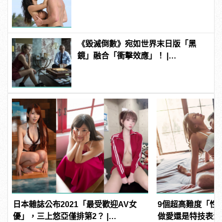
Dick」是啥？
《毀滅倒數》宛如世界末日版「黑
鏡」融合「衝擊效應」！ |
manfashion這樣變型男
日本雜誌公布2021「最受歡迎AV女
9個超高難度「性
優」，三上悠亞僅排第2？ |
做愛還是特技表演？ |