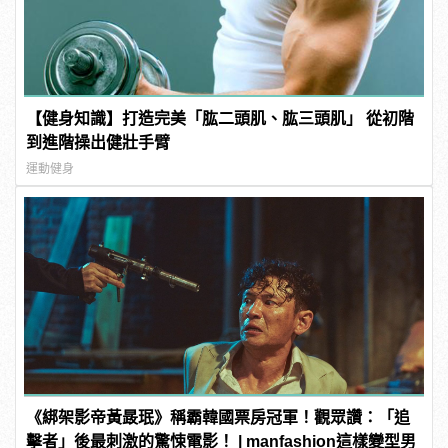
【健身知識】打造完美「肱二頭肌、肱三頭肌」 從初階
到進階操出健壯手臂
運動健身
《綁架影帝黃晸珉》稱霸韓國票房冠軍！觀眾讚：「追
擊者」後最刺激的驚悚電影！ | manfashion這樣變型男