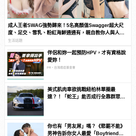
成人王者SWAG強勢歸來！5名高顏值Swagger超大尺
度、足交、雪乳、粉紅海鮮通通有，親自教你人與人的
連結！ | manfashion這樣變型男
生活話題
伴侶和妳一起預防HPV，才有資格說
愛妳！
PR・台灣癌症基金會
美式肌肉車欲挑戰紐柏林單圈最
速？！「蛇王」能否成行全靠群眾募
資！
你也有「男友屌」嗎？《慾罷不能》
男神告訴你女人最愛「Boyfriend