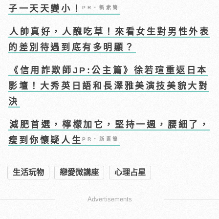
子一天天變小！
PR・新素簡
人帥真好，人醜吃草！來看女生對男性外表
的差別待遇到底有多明顯？
《信用詐欺師JP:公主篇》徐若瑄重返日本
影壇！大秀英日語和長澤雅美演技美貌大對
決
減肥首選，檸檬加它，堅持一週，腰細了，
瘦到你懷疑人生
PR・新素簡
生活玩物
戀愛微講座
心理占星
Advertisements