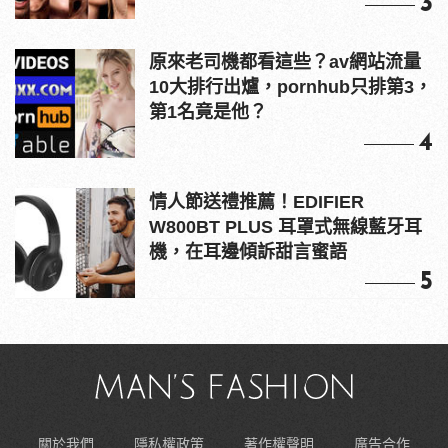
3
原來老司機都看這些？av網站流量
10大排行出爐，pornhub只排第3，
第1名竟是他？
4
情人節送禮推薦！EDIFIER
W800BT PLUS 耳罩式無線藍牙耳
機，在耳邊傾訴甜言蜜語
5
關於我們
隱私權政策
著作權聲明
廣告合作