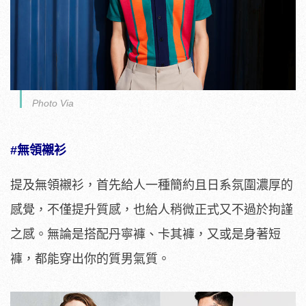
Photo Via
#無領襯衫
提及無領襯衫，首先給人一種簡約且日系氛圍濃厚的
感覺，不僅提升質感，也給人稍微正式又不過於拘謹
之感。無論是搭配丹寧褲、卡其褲，又或是身著短
褲，都能穿出你的質男氣質。