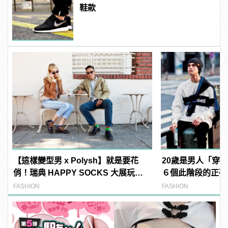
鞋款
【這樣變型男 x Polysh】就是要花
20歲是男人「穿
俏！瑞典 HAPPY SOCKS 大展玩心
６個此階段的正確
創意的短襪時尚
FASHION
FASHION