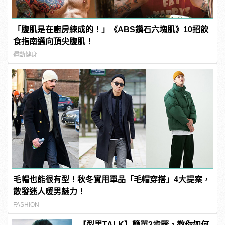
「腹肌是在廚房練成的！」《ABS鑽石六塊肌》10招飲
食指南邁向頂尖腹肌！
運動健身
毛帽也能很有型！秋冬實用單品「毛帽穿搭」4大提案，
散發迷人暖男魅力！
FASHION
【型男TALK】簡單3步驟，教你如何