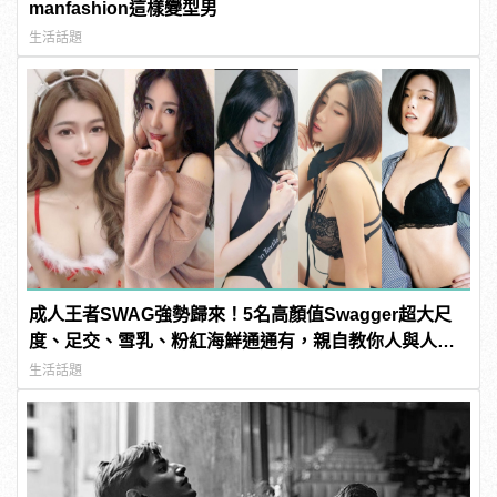
manfashion這樣變型男
生活話題
成人王者SWAG強勢歸來！5名高顏值Swagger超大尺
度、足交、雪乳、粉紅海鮮通通有，親自教你人與人的
連結！ | manfashion這樣變型男
生活話題