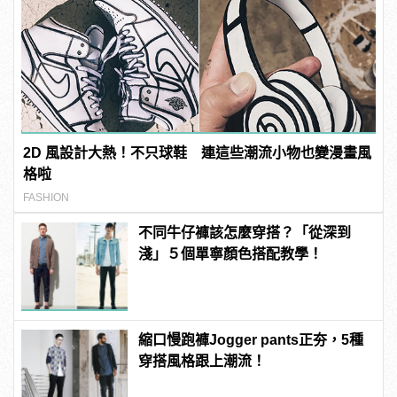
2D 風設計大熱！不只球鞋 連這些潮流小物也變漫畫風
格啦
FASHION
不同牛仔褲該怎麼穿搭？「從深到
淺」５個單寧顏色搭配教學！
縮口慢跑褲Jogger pants正夯，5種
穿搭風格跟上潮流！