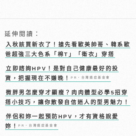
延伸閱讀：
入秋該買新衣了！搶先看歐美帥哥、韓系歐
爸超強三大色系「棉T」「衛衣」穿搭
立即諮詢HPV！是對自己健康最好的投
資，把握現在不嫌晚！
PR・台灣癌症基金會
微胖男怎麼穿才顯瘦？肉肉體型必學5招穿
搭小技巧，讓你散發自信迷人的型男魅力！
伴侶和妳一起預防HPV，才有資格說愛
妳！
PR・台灣癌症基金會