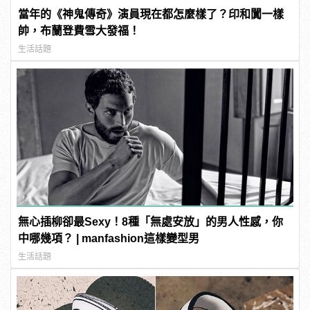
當年的《神鬼傳奇》演員現在都怎麼樣了？印和闐一樣
帥，布蘭登費雪大發福！
生活話題
無心插柳卻最Sexy！8種「無處安放」的男人性感，你
中哪幾項？ | manfashion這樣變型男
生活話題