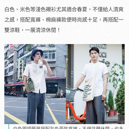
白色、米色等淺色襯衫尤其適合春夏，不僅給人清爽
之感，搭配寬褲、棉麻褲款便時尚感十足，再搭配一
雙涼鞋，一展清涼休閒！
白色圓領簡單搭配灰色西裝寬褲，不僅詮釋休閒，也多