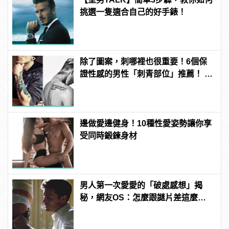
挑選一隻適合自己的好手錶！
除了圖案，刺哪裡也很重要！6個保
證性感的男性「刺青部位」推薦！ |
manfashion這樣變型男
邊做愛邊健身！10種性愛姿勢讓你享
受同時鍛鍊身材
男人第一次愛愛的「破處感想」揭
秘，網友OS：怎麼跟謎片差這麼
多！？