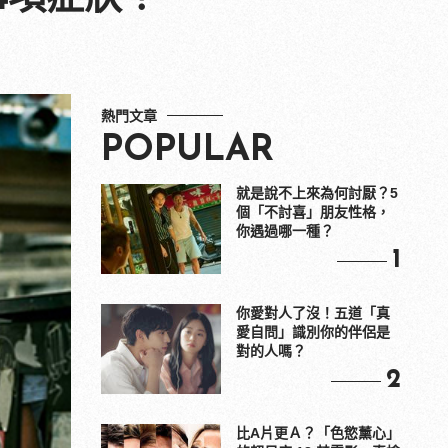
熱門文章
POPULAR
就是說不上來為何討厭？5
個「不討喜」朋友性格，
你遇過哪一種？
1
你愛對人了沒！五道「真
愛自問」識別你的伴侶是
對的人嗎？
2
比A片更Ａ？「色慾薰心」