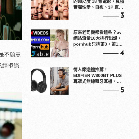
的超尺度 18 禁電影，真槍
實彈性愛、自慰、3P 直接
上！
3
原來老司機都看這些？av
網站流量10大排行出爐，
pornhub只排第3，第1名
竟是他？
4
是不願意
已經拒絕
情人節送禮推薦！
EDIFIER W800BT PLUS
耳罩式無線藍牙耳機，在
耳邊傾訴甜言蜜語
5