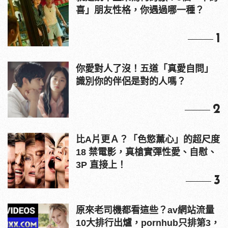
喜」朋友性格，你遇過哪一種？
1
你愛對人了沒！五道「真愛自問」
識別你的伴侶是對的人嗎？
2
比A片更Ａ？「色慾薰心」的超尺度
18 禁電影，真槍實彈性愛、自慰、
3P 直接上！
3
原來老司機都看這些？av網站流量
10大排行出爐，pornhub只排第3，