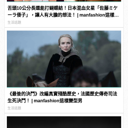
舌頭10公分長還能打蝴蝶結！日本混血女星「佐藤ミケ
ーラ倭子」，讓人有大膽的想法！ | manfashion這樣變
型男
生活話題
《最後的決鬥》改編真實殘酷歷史，法國歷史傳奇司法
生死決鬥！ | manfashion這樣變型男
生活話題