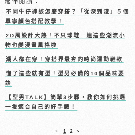
延伸閱讀：
不同牛仔褲該怎麼穿搭？「從深到淺」５個
單寧顏色搭配教學！
2D風設計大熱！不只球鞋 連這些潮流小
物也變漫畫風格啦
潮人都在穿！穿搭界最夯的時尚運動鞋款
懂了這些就有型！型男必備的10個品味要
訣
【型男TALK】簡單3步驟，教你如何挑選
一隻適合自己的好手錶！
<
1
2
>