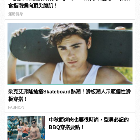
食指南邁向頂尖腹肌！
運動健身
柴克艾弗隆搶搭Skateboard熱潮！滑板潮人示範個性滑
板穿搭！
FASHION
中秋節烤肉也要很時尚，型男必記的
BBQ穿搭要點！