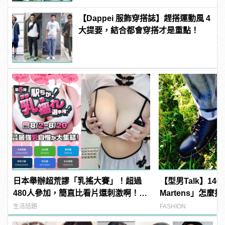
【Dappei 服飾穿搭誌】趕搭運動風 4
大提要，結合都會穿搭才是重點！
日本舉辦超荒謬「乳搖大賽」！超過
【型男Talk】146
480人參加，簡直比看片還刺激啊！ |
Martens」怎麼
manfashion這樣變型男
生活話題
FASHION