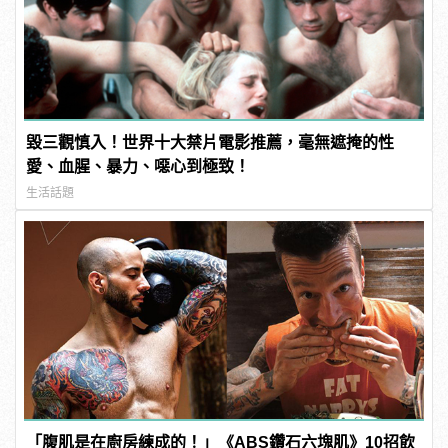
毀三觀慎入！世界十大禁片電影推薦，毫無遮掩的性
愛、血腥、暴力、噁心到極致！
生活話題
「腹肌是在廚房練成的！」《ABS鑽石六塊肌》10招飲