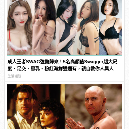
成人王者SWAG強勢歸來！5名高顏值Swagger超大尺
度、足交、雪乳、粉紅海鮮通通有，親自教你人與人的
連結！ | manfashion這樣變型男
生活話題