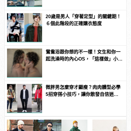
20歲是男人「穿著定型」的關鍵期！
６個此階段的正確購衣態度
鴛鴦浴跟你想的不一樣！女生和你一
起洗澡時的內心OS，「這樣做」小心
被白眼！
微胖男怎麼穿才顯瘦？肉肉體型必學
5招穿搭小技巧，讓你散發自信迷人
的型男魅力！