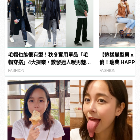
毛帽也能很有型！秋冬實用單品「毛
【這樣變型男 x P
帽穿搭」4大提案，散發迷人暖男魅
俏！瑞典 HAPPY
力！
創意的短襪時尚
FASHION
FASHION