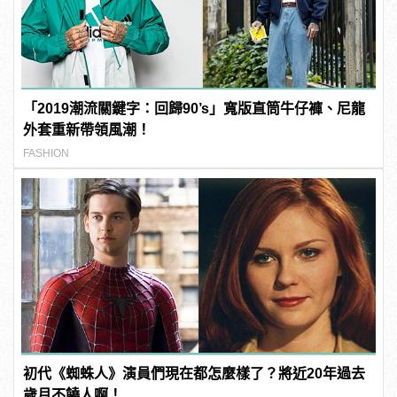
「2019潮流關鍵字：回歸90’s」寬版直筒牛仔褲、尼龍
外套重新帶領風潮！
FASHION
初代《蜘蛛人》演員們現在都怎麼樣了？將近20年過去
歲月不饒人啊！