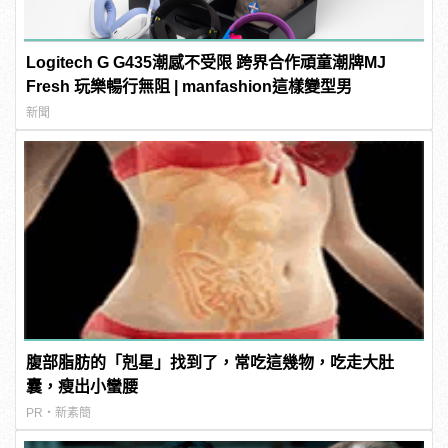
Logitech G G435潮感不受限 跨界合作頑童潮牌MJ
Fresh 玩樂暢行無阻 | manfashion這樣變型男
新聞
腹部脂肪的「剋星」找到了，常吃這幾物，吃走大肚
囊，瘦出小蠻腰
PR・新素簡