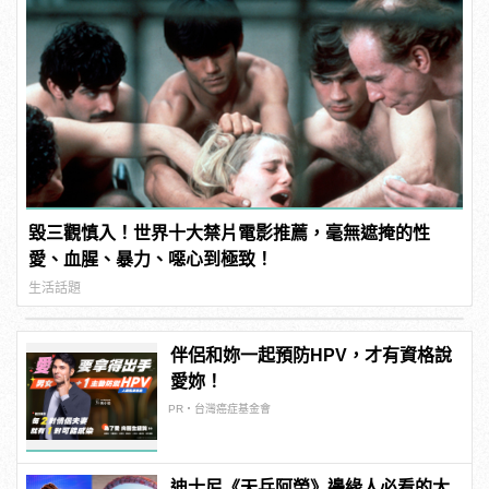
毀三觀慎入！世界十大禁片電影推薦，毫無遮掩的性
愛、血腥、暴力、噁心到極致！
生活話題
伴侶和妳一起預防HPV，才有資格說
愛妳！
PR・台灣癌症基金會
迪士尼《天兵阿榮》邊緣人必看的大