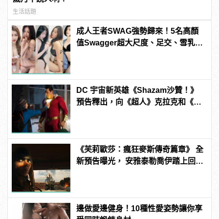
生活話題
成人王者SWAG強勢歸來！5名高顏
值Swagger超大尺度、足交、雪乳、
粉紅海鮮通通有，親自教你人與人的
連結！ | manfashion這樣變型男
DC 宇宙新英雄《Shazam沙贊！》
預告釋出，向《超人》克拉克和《自
殺突擊隊》小丑女模仿致敬！
《芙莉歐莎：瘋狂麥斯傳奇篇章》 全
新預告曝光， 安雅泰勒喬伊踏上回家
的征途
邊做愛邊健身！10種性愛姿勢讓你享