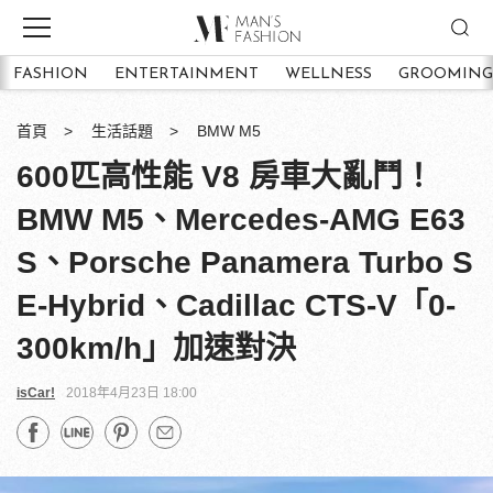
FASHION
ENTERTAINMENT
WELLNESS
GROOMING
首頁
生活話題
BMW M5
600匹高性能 V8 房車大亂鬥！
BMW M5、Mercedes-AMG E63
S、Porsche Panamera Turbo S
E-Hybrid、Cadillac CTS-V「0-
300km/h」加速對決
isCar!
2018年4月23日 18:00