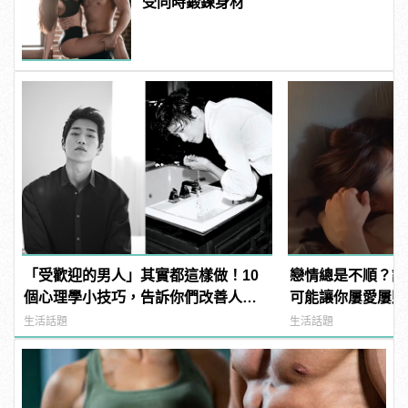
受同時鍛鍊身材
「受歡迎的男人」其實都這樣做！10
戀情總是不順？談
個心理學小技巧，告訴你們改善人際
可能讓你屢愛屢敗！ |
關係的大關鍵！
樣變型男
生活話題
生活話題