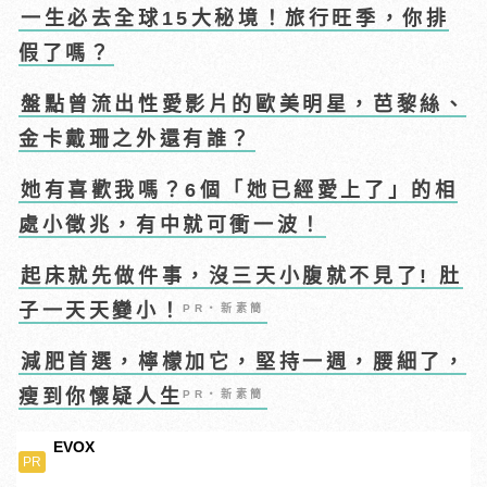
一生必去全球15大秘境！旅行旺季，你排
假了嗎？
盤點曾流出性愛影片的歐美明星，芭黎絲、
金卡戴珊之外還有誰？
她有喜歡我嗎？6個「她已經愛上了」的相
處小徵兆，有中就可衝一波！
起床就先做件事，沒三天小腹就不見了! 肚
子一天天變小！
PR・新素簡
減肥首選，檸檬加它，堅持一週，腰細了，
瘦到你懷疑人生
PR・新素簡
EVOX
PR