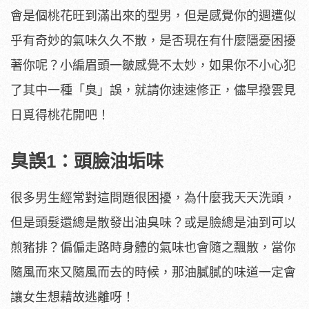
會是個桃花旺到滿出來的型男，但是感覺你的週遭似
乎有奇妙的氣味久久不散，是否現在有什麼隱憂困擾
著你呢？小編眉頭一皺感覺不太妙，如果你不小心犯
了其中一種「臭」誤，就請你速速修正，儘早撥雲見
日覓得桃花開吧！
臭誤1：頭臉油垢味
很多男生經常對這問題很困擾，為什麼我天天洗頭，
但是頭髮還總是散發出油臭味？或是臉總是油到可以
煎豬排？偏偏走路時身體的氣味也會隨之飄散，當你
隨風而來又隨風而去的時候，那油膩膩的味道一定會
讓女生想藉故逃離呀！