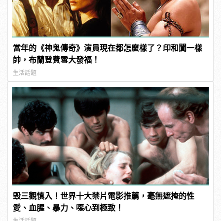
當年的《神鬼傳奇》演員現在都怎麼樣了？印和闐一樣
帥，布蘭登費雪大發福！
生活話題
毀三觀慎入！世界十大禁片電影推薦，毫無遮掩的性
愛、血腥、暴力、噁心到極致！
生活話題