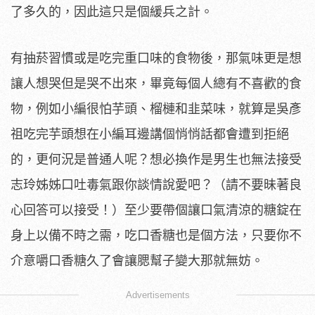
了多久的，因此這只是個緩兵之計。
有抽菸習慣或是吃完重口味的食物後，那氣味更是想
讓人想哭但是哭不出來，畢竟每個人總有不喜歡的食
物，例如小編很怕芋頭、榴槤和韭菜味，就算是吳彥
祖吃完芋頭想在小編耳邊講個悄悄話都會遭到拒絕
的，更何況是普通人呢？想必換作是男生也無法接受
志玲姊姊口吐毒氣跟你談情說愛吧？（請不要昧著良
心回答可以接受！）至少要帶個讓口氣清涼的糖錠在
身上以備不時之需，吃口香糖也是個方法，只要你不
介意嚼口香糖久了會讓腮幫子變大那就無妨。
Advertisements