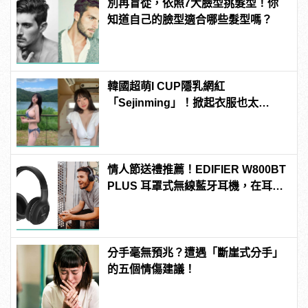
別再盲從，依照7大臉型挑髮型！你
知道自己的臉型適合哪些髮型嗎？
韓國超萌I CUP隱乳網紅
「Sejinming」！掀起衣服也太
「胸」了吧！ | manfashion這樣變型
男
情人節送禮推薦！EDIFIER W800BT
PLUS 耳罩式無線藍牙耳機，在耳邊
傾訴甜言蜜語
分手毫無預兆？遭遇「斷崖式分手」
的五個情傷建議！