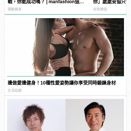
戰，你能成功嗎？ | manfashion這樣
你」處處妥協只會
變型男
運動健身
自我價值
邊做愛邊健身！10種性愛姿勢讓你享受同時鍛鍊身材
生活話題