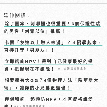
延伸閱讀：
除了圖案，刺哪裡也很重要！6個保證性感
的男性「刺青部位」推薦！
卡關「友達以上戀人未滿」？３招學起來，
直接升等「男朋友」！
立即諮詢HPV！是對自己健康最好的投
資，把握現在不嫌晚！
PR・台灣癌症基金會
想要擁有大GG？4個物理方法「陰莖增大
術」，讓你的小兄弟更雄偉！
伴侶和妳一起預防HPV，才有資格說愛
妳！
PR・台灣癌症基金會