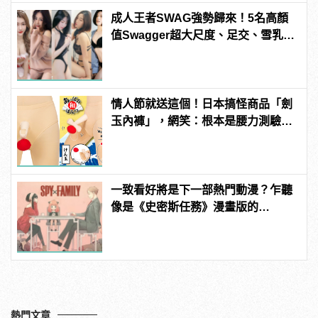
成人王者SWAG強勢歸來！5名高顏
值Swagger超大尺度、足交、雪乳、
粉紅海鮮通通有，親自教你人與人的
連結！ | manfashion這樣變型男
情人節就送這個！日本搞怪商品「劍
玉內褲」，網笑：根本是腰力測驗
吧？
一致看好將是下一部熱門動漫？乍聽
像是《史密斯任務》漫畫版的
《SPY×FAMILY 間諜家家酒》
熱門文章