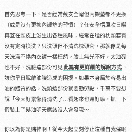
首先思考一下，是否經常戴安全帽但內襯墊都不更換
（或是沒有更換內襯墊的習慣）？任安全帽風吹日曬
再蓋在頭皮上滋生出各種風味；經常在睡的枕頭套有
沒有定時換洗？只洗頭但不清洗枕頭套，那就像是每
天洗澡不換內衣褲一樣枉然。臉上無光不好，太油亮
也不好，洗臉這部份可見
此篇有更詳細的解說方式
，
讓你早日脫離油臉造成的困擾。如果本身屬於容易出
油的體質的話，洗頭這部份就要勤勞點，千萬不要想
說「今天好累懶得清洗了…看起來也還好嘛，抓一下
假裝上了髮油明天應該沒人會發現～」
你以為你是賭神啊！從今天起立刻停止這種自我催眠