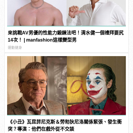
來挑戰AV男優的性能力鍛鍊法吧！清水健一個禮拜要尻
14次！ | manfashion這樣變型男
運動健身
《小丑》瓦昆菲尼克斯＆勞勃狄尼洛關係緊張、發生衝
突？導演：他們在戲外從不交談