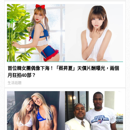
首位韓女團偶像下海！「蔡昇夏」天價片酬曝光，兩個
月狂拍40部？
生活話題