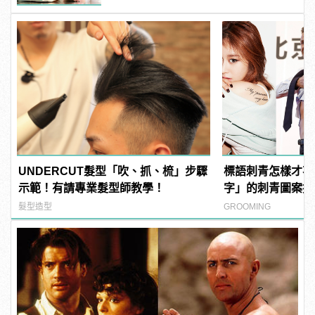
UNDERCUT髮型「吹、抓、梳」步驟
標語刺青怎樣才不
示範！有請專業髮型師教學！
字」的刺青圖案推
風格！
髮型造型
GROOMING