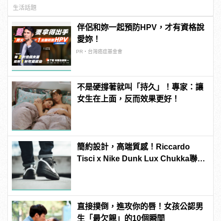
生活話題
伴侶和妳一起預防HPV，才有資格說
愛妳！
PR・台灣癌症基金會
不是硬撐著就叫「持久」！專家：讓
女生在上面，反而效果更好！
簡約設計，高端質感！Riccardo
Tisci x Nike Dunk Lux Chukka聯名
新作正式上陣
直接撲倒，進攻你的唇！女孩公認男
生「最欠親」的10個瞬間