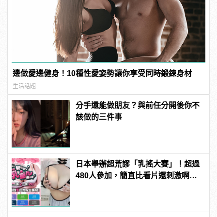
邊做愛邊健身！10種性愛姿勢讓你享受同時鍛鍊身材
生活話題
分手還能做朋友？與前任分開後你不
該做的三件事
日本舉辦超荒謬「乳搖大賽」！超過
480人參加，簡直比看片還刺激啊！ |
manfashion這樣變型男