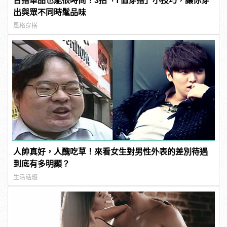
百搭單品也能很時尚！3招「T恤穿搭」小技巧，讓你穿
出與眾不同時髦品味
風格穿搭
人帥真好，人醜吃草！來看女生對男性外表的差別待遇
到底有多明顯？
生活話題