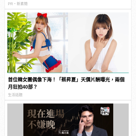
PR・新素簡
首位韓女團偶像下海！「蔡昇夏」天價片酬曝光，兩個
月狂拍40部？
生活話題