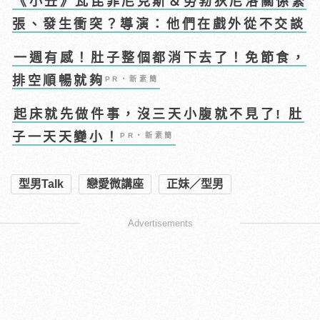
《小丑》瓦昆菲尼克斯＆勞勃狄尼洛關係緊
張、發生衝突？導演：他們在戲外從不交談
一週有感！肚子整個都消下去了！免節食，
排空順暢就夠
PR・新素簡
起床就先做件事，沒三天小腹就不見了! 肚
子一天天變小！
PR・新素簡
型男Talk
戀愛微講座
正妹／型男
Advertisements