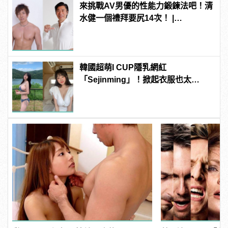
來挑戰AV男優的性能力鍛鍊法吧！清
水健一個禮拜要尻14次！ |
manfashion這樣變型男
韓國超萌I CUP隱乳網紅
「Sejinming」！掀起衣服也太
「胸」了吧！ | manfashion這樣變型
男