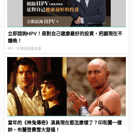
立即諮詢HPV！是對自己健康最好的投資，把握現在不
嫌晚！
PR・台灣癌症基金會
當年的《神鬼傳奇》演員現在都怎麼樣了？印和闐一樣
帥，布蘭登費雪大發福！