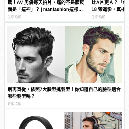
驚！AV 男優每天拍片，痛的不是腰反
比A片更Ａ？「色
而是「這裡」？ | manfashion這樣變
18 禁電影，真槍
型男
直接上！ | manf
生活話題
生活話題
別再盲從，依照7大臉型挑髮型！你知道自己的臉型適合
哪些髮型嗎？
髮型造型