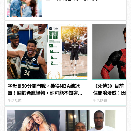
字母哥50分關門戰，獲得NBA總冠
《死侍3》目前「
軍！關於希臘怪物，你可能不知道的7
住開嗆漫威：因為
件事。 | manfashion這樣變型男
去「死侍」這角色
生活話題
生活話題