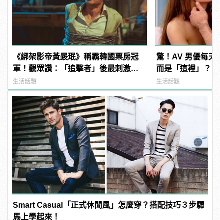
《綁架影帝黃晸珉》稱霸韓國票房冠
驚！AV 男優每
軍！觀眾讚：「追擊者」後最刺激的
而是「這裡」？ | m
驚悚電影！ | manfashion這樣變型男
型男
生活話題
生活話題
Smart Casual「正式休閒風」怎麼穿？搭配技巧３步驟
馬上學起來！