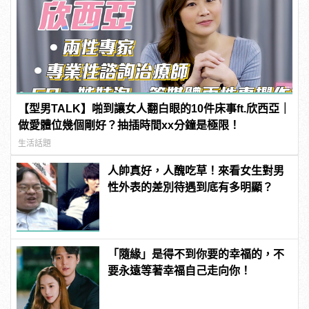
【型男TALK】啪到讓女人翻白眼的10件床事ft.欣西亞｜
做愛體位幾個剛好？抽插時間xx分鐘是極限！
生活話題
人帥真好，人醜吃草！來看女生對男
性外表的差別待遇到底有多明顯？
「隨緣」是得不到你要的幸福的，不
要永遠等著幸福自己走向你！