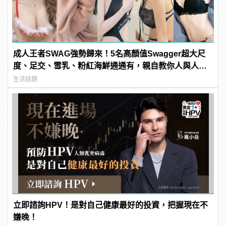
成人王者SWAG強勢歸來！5名高顏值Swagger超大尺
度、足交、雪乳、粉紅海鮮通通有，親自教你人與人的
連結！ | manfashion這樣變型男
生活話題
立即諮詢HPV！是對自己健康最好的投資，把握現在不
嫌晚！