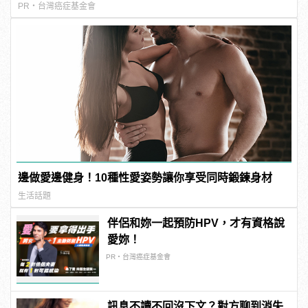
PR・台灣癌症基金會
邊做愛邊健身！10種性愛姿勢讓你享受同時鍛鍊身材
生活話題
伴侶和妳一起預防HPV，才有資格說
愛妳！
PR・台灣癌症基金會
訊息不讀不回沒下文？對方聊到消失