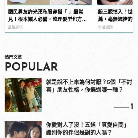
國民男友許光漢私服穿搭「 」最常
毀三觀慎入！世界
見！根本懶人必備，整理髮型也方便
薦，毫無遮掩的性
啊！
噁心到極致！
風格穿搭
生活話題
熱門文章
POPULAR
就是說不上來為何討厭？5個「不討
喜」朋友性格，你遇過哪一種？
1
你愛對人了沒！五道「真愛自問」
識別你的伴侶是對的人嗎？