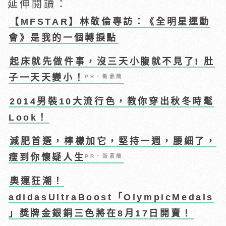
延伸閱讀：
【MFSTAR】林敬倫專訪：《全明星運動
會》是我的一個轉捩點
起床就先做件事，沒三天小腹就不見了! 肚
子一天天變小！
PR・新素簡
2014男裝10大流行色，教你穿出秋冬時髦
Look！
減肥首選，檸檬加它，堅持一週，腰細了，
瘦到你懷疑人生
PR・新素簡
奧運狂潮！
adidasUltraBoost「OlympicMedals
」獎牌金銀銅三色將在8月17日開賣！