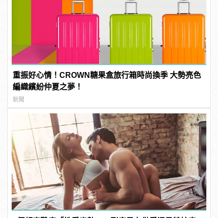
重振好心情！CROWN糖果盒旅行箱時尚換季 大勢亮色
編織繽紛仲夏之夢！
新聞