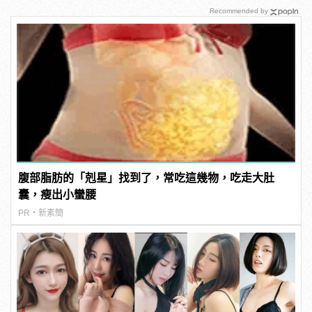
Recommended by
腹部脂肪的「剋星」找到了，常吃這幾物，吃走大肚
囊，瘦出小蠻腰
PR・新素簡