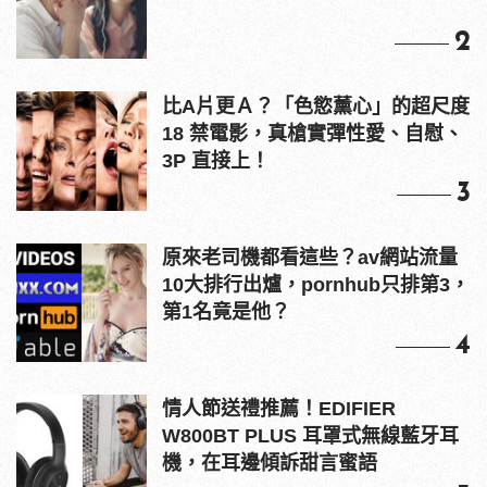
2
比A片更Ａ？「色慾薰心」的超尺度
18 禁電影，真槍實彈性愛、自慰、
3P 直接上！
3
原來老司機都看這些？av網站流量
10大排行出爐，pornhub只排第3，
第1名竟是他？
4
情人節送禮推薦！EDIFIER
W800BT PLUS 耳罩式無線藍牙耳
機，在耳邊傾訴甜言蜜語