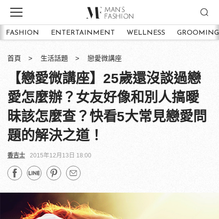
FASHION
ENTERTAINMENT
WELLNESS
GROOMING
首頁
生活話題
戀愛微講座
【戀愛微講座】25歲還沒談過戀
愛怎麼辦？女友好像和別人搞曖
昧該怎麼查？快看5大常見戀愛問
題的解決之道！
香吉士
2015年12月13日 18:00