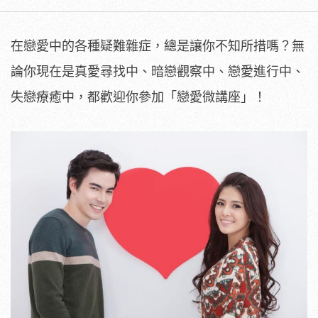
在戀愛中的各種疑難雜症，總是讓你不知所措嗎？無
論你現在是真愛尋找中、暗戀觀察中、戀愛進行中、
失戀療癒中，都歡迎你參加「戀愛微講座」！