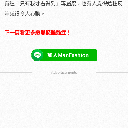
有種「只有我才看得到」專屬感，也有人覺得這種反
差感很令人心動。
下一頁看更多戀愛疑難雜症！
Advertisements