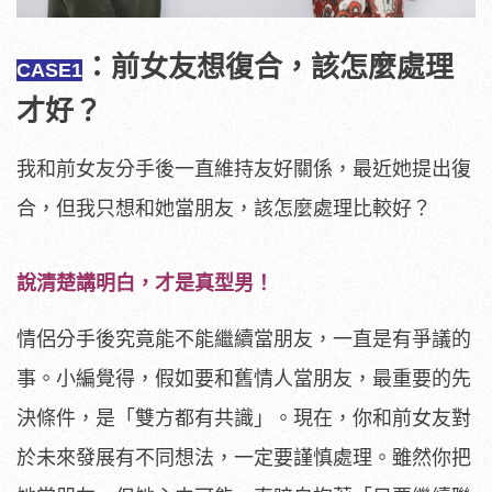
：前女友想復合，該怎麼處理
CASE1
才好？
我和前女友分手後一直維持友好關係，最近她提出復
合，但我只想和她當朋友，該怎麼處理比較好？
說清楚講明白，才是真型男！
情侶分手後究竟能不能繼續當朋友，一直是有爭議的
事。小編覺得，假如要和舊情人當朋友，最重要的先
決條件，是「雙方都有共識」。現在，你和前女友對
於未來發展有不同想法，一定要謹慎處理。雖然你把