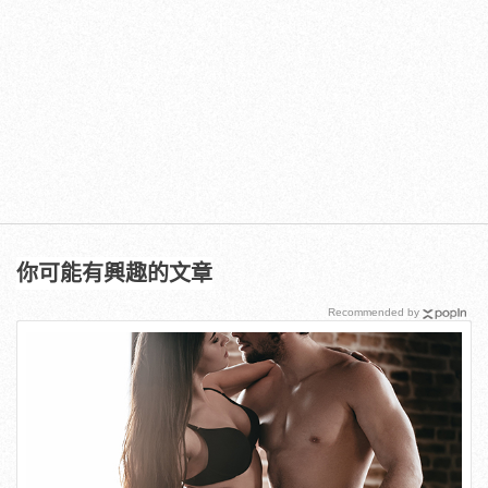
你可能有興趣的文章
Recommended by