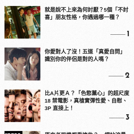
就是說不上來為何討厭？5個「不討
喜」朋友性格，你遇過哪一種？
1
你愛對人了沒！五道「真愛自問」
識別你的伴侶是對的人嗎？
2
比A片更Ａ？「色慾薰心」的超尺度
18 禁電影，真槍實彈性愛、自慰、
3P 直接上！
3