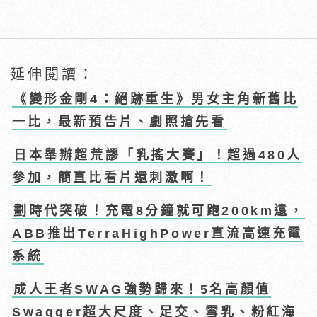
延伸閱讀：
《變形金剛4：絕跡重生》男女主角新舊比
一比，最新預告片、劇照搶先看
日本舉辦超荒謬「乳搖大賽」！超過480人
參加，簡直比看片還刺激啊！
劃時代突破！充電8分鐘就可跑200km遠，
ABB推出TerraHighPower直流高速充電
系統
成人王者SWAG強勢歸來！5名高顏值
Swagger超大尺度、足交、雪乳、粉紅海