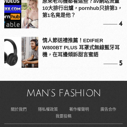
原來老司機都看這些？av網站流量
10大排行出爐，pornhub只排第3，
第1名竟是他？
4
情人節送禮推薦！EDIFIER
W800BT PLUS 耳罩式無線藍牙耳
機，在耳邊傾訴甜言蜜語
5
關於我們
隱私權政策
著作權聲明
廣告合作
我要投稿