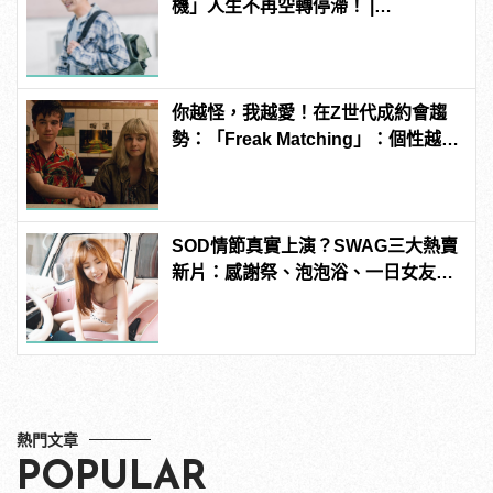
機」人生不再空轉停滯！ |
manfashion這樣變型男
你越怪，我越愛！在Z世代成約會趨
勢：「Freak Matching」：個性越獨
特越有魅力
SOD情節真實上演？SWAG三大熱賣
新片：感謝祭、泡泡浴、一日女友超
刺激！老司機直呼：賺到了超爽Der
～ | manfashion這樣變型男
熱門文章
POPULAR