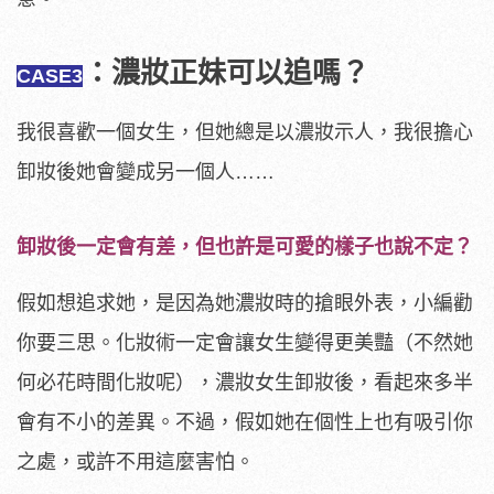
：濃妝正妹可以追嗎？
CASE3
我很喜歡一個女生，但她總是以濃妝示人，我很擔心
卸妝後她會變成另一個人……
卸妝後一定會有差，但也許是可愛的樣子也說不定？
假如想追求她，是因為她濃妝時的搶眼外表，小編勸
你要三思。化妝術一定會讓女生變得更美豔（不然她
何必花時間化妝呢），濃妝女生卸妝後，看起來多半
會有不小的差異。不過，假如她在個性上也有吸引你
之處，或許不用這麼害怕。