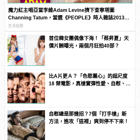
魔力紅主唱亞當李維Adam Levine擠下查寧塔圖
Channing Tatum，當選《PEOPLE》時人雜誌2013年
最性感男人！
生活話題
首位韓女團偶像下海！「蔡昇夏」天
價片酬曝光，兩個月狂拍40部？
比A片更Ａ？「色慾薰心」的超尺度
18 禁電影，真槍實彈性愛、自慰、
3P 直接上！ | manfashion這樣變型
男
自慰總是那幾招？7個「打手槍」新
方法，進攻「這裡」爽到停不下來！