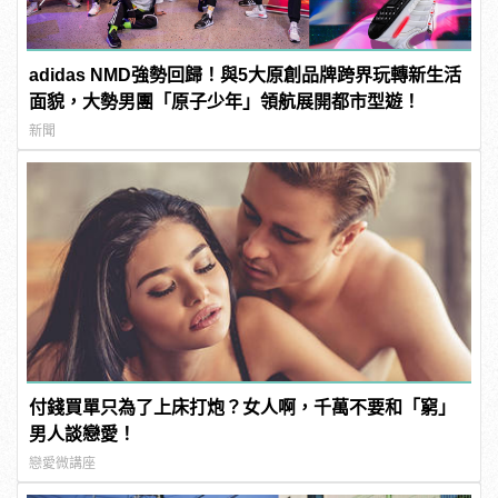
adidas NMD強勢回歸！與5大原創品牌跨界玩轉新生活
面貌，大勢男團「原子少年」領航展開都市型遊！
新聞
付錢買單只為了上床打炮？女人啊，千萬不要和「窮」
男人談戀愛！
戀愛微講座