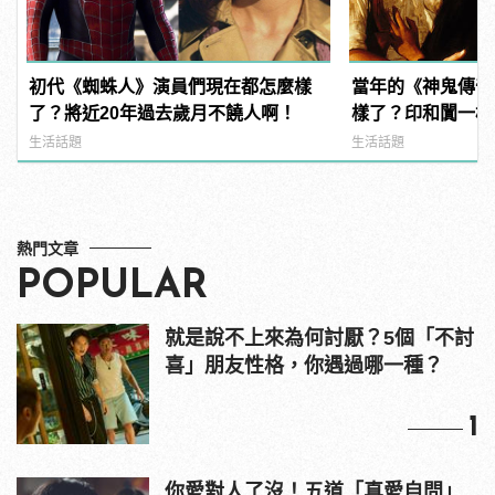
初代《蜘蛛人》演員們現在都怎麼樣
當年的《神鬼傳奇
了？將近20年過去歲月不饒人啊！
樣了？印和闐一樣
發福！
生活話題
生活話題
熱門文章
POPULAR
就是說不上來為何討厭？5個「不討
喜」朋友性格，你遇過哪一種？
1
你愛對人了沒！五道「真愛自問」