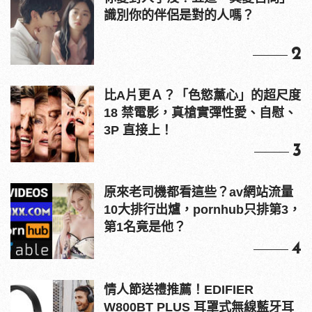
識別你的伴侶是對的人嗎？
2
比A片更Ａ？「色慾薰心」的超尺度
18 禁電影，真槍實彈性愛、自慰、
3P 直接上！
3
原來老司機都看這些？av網站流量
10大排行出爐，pornhub只排第3，
第1名竟是他？
4
情人節送禮推薦！EDIFIER
W800BT PLUS 耳罩式無線藍牙耳