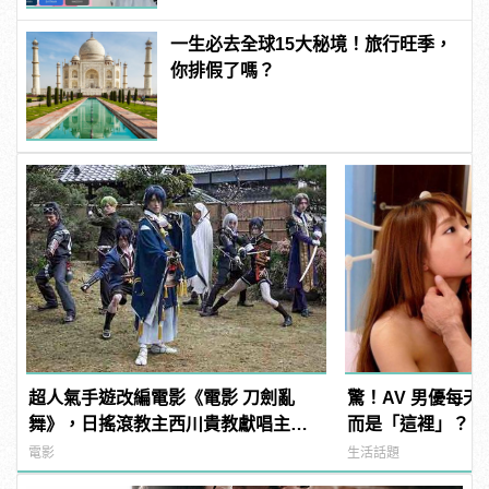
一生必去全球15大秘境！旅行旺季，
你排假了嗎？
超人氣手遊改編電影《電影 刀劍亂
驚！AV 男優每
舞》，日搖滾教主西川貴教獻唱主題
而是「這裡」？ | m
曲「UNBROKEN」
型男
電影
生活話題