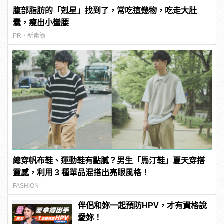
腹部脂肪的「剋星」找到了，常吃這幾物，吃走大肚
囊，瘦出小蠻腰
PR・新素簡
總穿帆布鞋、運動鞋有點膩？男生「馬汀鞋」夏天穿搭
靈感，利用 3 種單品混搭出亮眼風格！
FASHION
伴侶和妳一起預防HPV，才有資格說
愛妳！