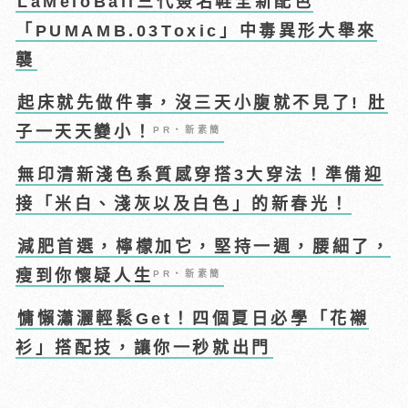
LaMeloBall三代簽名鞋全新配色
「PUMAMB.03Toxic」中毒異形大舉來
襲
起床就先做件事，沒三天小腹就不見了! 肚
子一天天變小！
PR・新素簡
無印清新淺色系質感穿搭3大穿法！準備迎
接「米白、淺灰以及白色」的新春光！
減肥首選，檸檬加它，堅持一週，腰細了，
瘦到你懷疑人生
PR・新素簡
慵懶瀟灑輕鬆Get！四個夏日必學「花襯
衫」搭配技，讓你一秒就出門