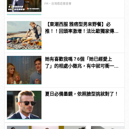
PR・台灣癌症基金會
【東潮西服 雅痞型男來野餐】必
推！！回頭率激增！法比歐獨家傳
授：一套西裝三穿的魅力穿搭術！
她有喜歡我嗎？6個「她已經愛上
了」的相處小徵兆，有中就可衝一
波！ | manfashion這樣變型男
夏日必備墨鏡，依照臉型挑就對了！