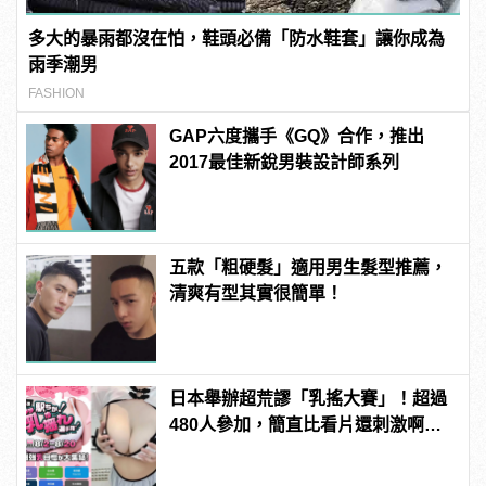
多大的暴雨都沒在怕，鞋頭必備「防水鞋套」讓你成為
雨季潮男
FASHION
GAP六度攜手《GQ》合作，推出
2017最佳新銳男裝設計師系列
五款「粗硬髮」適用男生髮型推薦，
清爽有型其實很簡單！
日本舉辦超荒謬「乳搖大賽」！超過
480人參加，簡直比看片還刺激啊！ |
manfashion這樣變型男