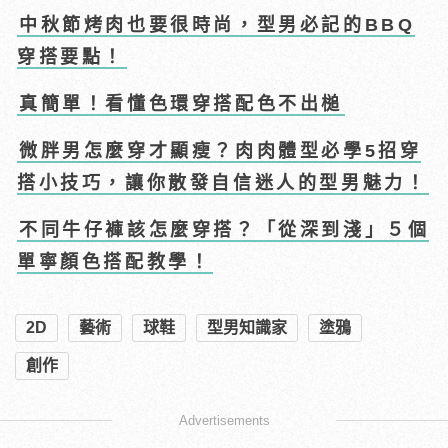
中秋節烤肉也要很時尚，型男必記的BBQ
穿搭要點！
真簡單！看懂色環穿搭配色不出槌
微胖男怎麼穿才顯瘦？肉肉體型必學5招穿
搭小技巧，讓你散發自信迷人的型男魅力！
不同牛仔褲該怎麼穿搭？「從深到淺」５個
單寧顏色搭配教學！
2D
藝術
球鞋
型男知識家
塗鴉
創作
Advertisements