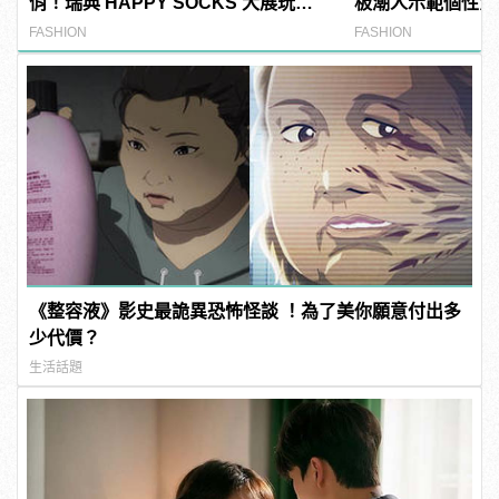
俏！瑞典 HAPPY SOCKS 大展玩心
板潮人示範個性滑
創意的短襪時尚
FASHION
FASHION
《整容液》影史最詭異恐怖怪談 ！為了美你願意付出多
少代價？
生活話題