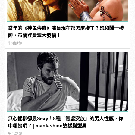
當年的《神鬼傳奇》演員現在都怎麼樣了？印和闐一樣
帥，布蘭登費雪大發福！
生活話題
無心插柳卻最Sexy！8種「無處安放」的男人性感，你
中哪幾項？ | manfashion這樣變型男
生活話題