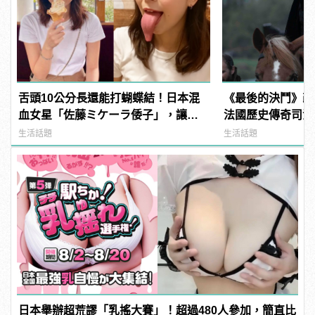
舌頭10公分長還能打蝴蝶結！日本混
《最後的決鬥》改
血女星「佐藤ミケーラ倭子」，讓人
法國歷史傳奇司法生
有大膽的想法！ | manfashion這樣變
manfashion這
生活話題
生活話題
型男
日本舉辦超荒謬「乳搖大賽」！超過480人參加，簡直比