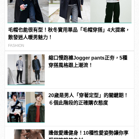
毛帽也能很有型！秋冬實用單品「毛帽穿搭」4大提案，
散發迷人暖男魅力！
FASHION
縮口慢跑褲Jogger pants正夯，5種
穿搭風格跟上潮流！
20歲是男人「穿著定型」的關鍵期！
６個此階段的正確購衣態度
邊做愛邊健身！10種性愛姿勢讓你享