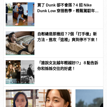
買了 Dunk 卻不會搭？4 招 Nike
Dunk Low 穿搭教學，輕鬆駕馭年度
最火潮鞋！
自慰總是那幾招？7個「打手槍」新
方法，進攻「這裡」爽到停不下來！
「誰說女友越年輕越好!?」８點告訴
你和姊姊交往的好處！