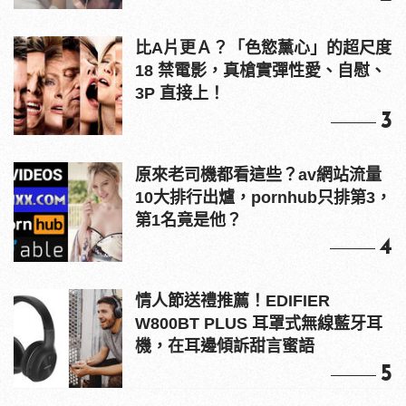
比A片更Ａ？「色慾薰心」的超尺度
18 禁電影，真槍實彈性愛、自慰、
3P 直接上！
3
原來老司機都看這些？av網站流量
10大排行出爐，pornhub只排第3，
第1名竟是他？
4
情人節送禮推薦！EDIFIER
W800BT PLUS 耳罩式無線藍牙耳
機，在耳邊傾訴甜言蜜語
5