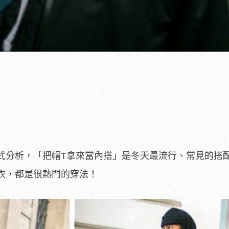
式分析，「把帽T拿來當內搭」是冬天最流行、常見的搭
衣，都是很熱門的穿法！