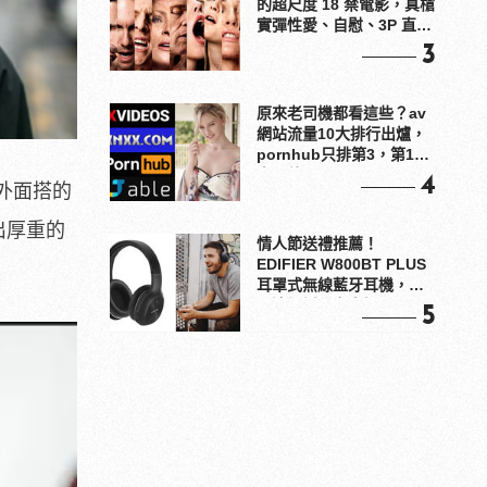
的超尺度 18 禁電影，真槍
實彈性愛、自慰、3P 直接
上！
3
原來老司機都看這些？av
網站流量10大排行出爐，
pornhub只排第3，第1名
竟是他？
4
外面搭的
出厚重的
情人節送禮推薦！
EDIFIER W800BT PLUS
耳罩式無線藍牙耳機，在
耳邊傾訴甜言蜜語
5