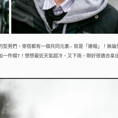
型男們，穿搭都有一個共同元素-- 就是「連帽」！無論
加一件帽T！想想最近天氣超冷、又下雨，剛好很適合拿