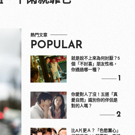
熱門文章
POPULAR
就是說不上來為何討厭？5
個「不討喜」朋友性格，
你遇過哪一種？
1
你愛對人了沒！五道「真
愛自問」識別你的伴侶是
對的人嗎？
2
比A片更Ａ？「色慾薰心」