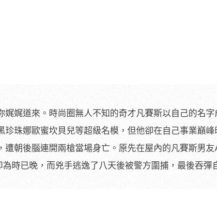
你娓娓道來。時尚圈無人不知的奇才凡賽斯以自己的名字
黑珍珠娜歐蜜坎貝兒等超級名模，但他卻在自己事業巔峰
遭朝後腦連開兩槍當場身亡。原先在屋內的凡賽斯男友Ant
來，卻為時已晚，而兇手逃逸了八天後被警方圍捕，最後吞彈