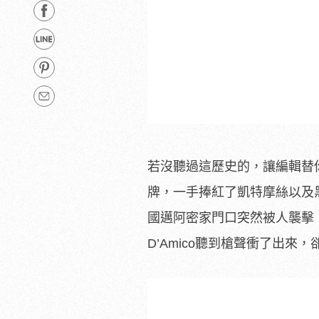
若沒聽過這歷史的，讓編輯替
牌，一手捧紅了凱特摩絲以及
國邁阿密家門口突然被人襲擊，
D’Amico聽到槍聲衝了出