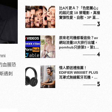
比A片更Ａ？「色慾薰心」
的超尺度 18 禁電影，真槍
實彈性愛、自慰、3P 直接
上！
3
原來老司機都看這些？av
網站流量10大排行出爐，
pornhub只排第3，第1名
竟是他？
4
ni
的血腥恐
情人節送禮推薦！
EDIFIER W800BT PLUS
斯遇刺
耳罩式無線藍牙耳機，在
耳邊傾訴甜言蜜語
5