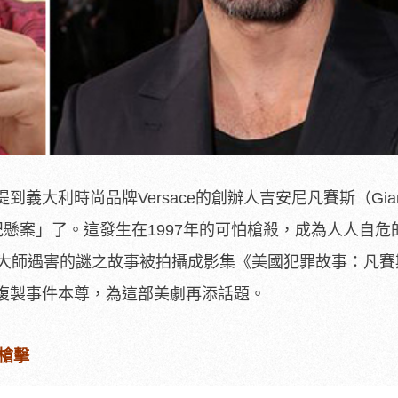
義大利時尚品牌Versace的創辦人吉安尼凡賽斯（Gian
世紀懸案」了。這發生在1997年的可怕槍殺，成為人人自危
尚大師遇害的謎之故事被拍攝成影集《美國犯罪故事：凡賽
複製事件本尊，為這部美劇再添話題。
到槍擊