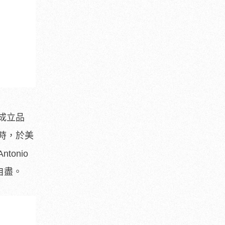
成立品
時，於美
onio
自盡。