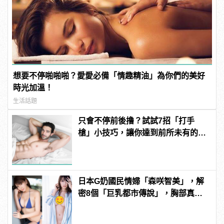
想要不停啪啪啪？愛愛必備「情趣精油」為你們的美好
時光加溫！
生活話題
只會不停前後撸？試試7招「打手
槍」小技巧，讓你達到前所未有的高
潮！ | manfashion這樣變型男
日本G奶國民情婦「森咲智美」，解
密8個「巨乳都市傳說」，胸部真能
當手機架自拍？ | manfashion這樣變
型男