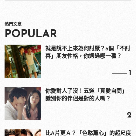
熱門文章
POPULAR
就是說不上來為何討厭？5個「不討
喜」朋友性格，你遇過哪一種？
1
你愛對人了沒！五道「真愛自問」
識別你的伴侶是對的人嗎？
2
比A片更Ａ？「色慾薰心」的超尺度