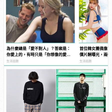
為什麼總是「愛不對人」？答案是：
首位韓女團偶像下
你愛上的，有時只是「你想像的愛
價片酬曝光，兩個
情」！ | manfashion這樣變型男
生活話題
生活話題