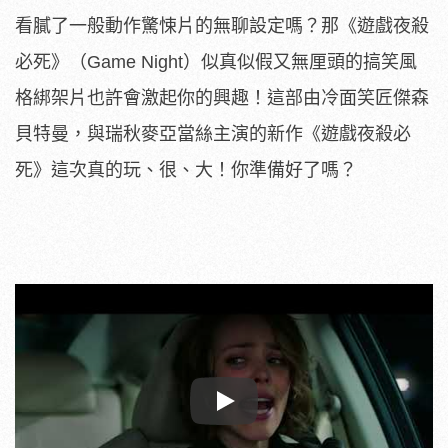
看膩了一般動作驚悚片的無聊設定嗎？那《遊戲夜殺
必死》（Game Night）似真似假又無厘頭的搞笑風
格綁架片也許會激起你的興趣！這部由冷面笑匠傑森
貝特曼，與瑞秋麥亞當絲主演的新作《遊戲夜殺必
死》這次真的玩、很、大！你準備好了嗎？
Play