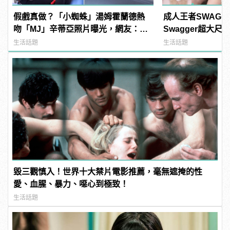
假戲真做？「小蜘蛛」湯姆霍蘭德熱
成人王者SWAG
吻「MJ」辛蒂亞照片曝光，網友：
Swagger超大
《蜘蛛人》傳統 | manfashion這樣變
紅海鮮通通有，親
生活話題
生活話題
型男
結！ | manfash
毀三觀慎入！世界十大禁片電影推薦，毫無遮掩的性
愛、血腥、暴力、噁心到極致！
生活話題