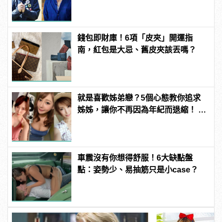
很簡單！
錢包即財庫！6項「皮夾」開運指
南，紅包是大忌、舊皮夾該丟嗎？
就是喜歡姊弟戀？5個心態教你追求
姊姊，讓你不再因為年紀而退縮！ |
manfashion這樣變型男
車震沒有你想得舒服！6大缺點盤
點：姿勢少、易抽筋只是小case？