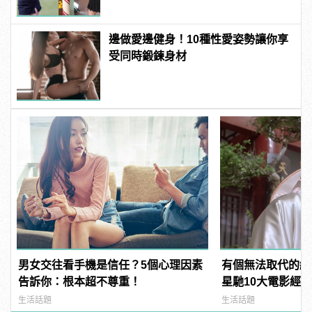
邊做愛邊健身！10種性愛姿勢讓你享
受同時鍛鍊身材
男女交往看手機是信任？5個心理因素
有個無法取代的經
告訴你：根本超不尊重！
星馳10大電影經
不記得了！
生活話題
生活話題