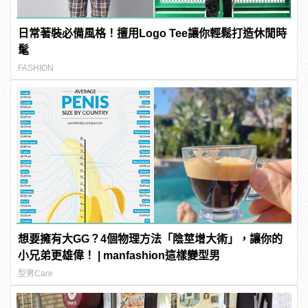
日常著裝必備風格！擅用Logo Tee讓你輕鬆打造休閒時
髦
FASHION
想要擁有大GG？4個物理方法「陰莖增大術」，讓你的
小兄弟更雄偉！ | manfashion這樣變型男
型男Care