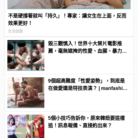
不是硬撐著就叫「持久」！專家：讓女生在上面，反而
效果更好！
生活話題
毀三觀慎入！世界十大禁片電影推
薦，毫無遮掩的性愛、血腥、暴力、
噁心到極致！ | manfashion這樣變型
男
9個超高難度「性愛姿勢」，到底是
在做愛還是特技表演？ | manfashion
這樣變型男
5個小技巧告訴你，原來韓妞要這樣
追！訊息報備、直接約出來？