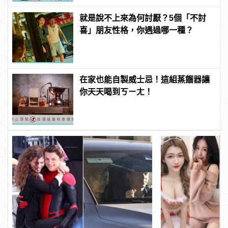
就是說不上來為何討厭？5個「不討
喜」朋友性格，你遇過哪一種？
在家也能自製威士忌！這組蒸餾器讓
你天天喝到ㄎㄧㄤ！