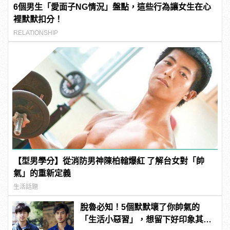
6個男生「愛面子NG情況」盤點，這些行為讓女生在心
裡默默扣分！
RELATIONSHIP
【型男學分】從消防男神陳柏翰爆紅 了解台女對「帥
氣」的重新定義
生活話題
脫魯必知！5個默默壞了你帥氣的
「生活小惡習」，想留下好印象其實