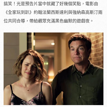
搞笑！光是預告片當中就藏了好幾個笑點，電影由
《全家玩到趴》約翰法蘭西斯達利與強納森高斯汀兩
位共同合導，帶給觀眾充滿黑色幽默的遊戲夜。