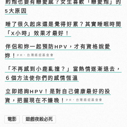
約炮也要有戀愛感？女生喜歡「戀愛炮」的
5大原因
睡了很久起床還是覺得好累？其實睡眠時間
「X小時」效果才最好！
伴侶和妳一起預防HPV，才有資格說愛
妳！
PR・台灣癌症基金會
「不再感到小鹿亂撞？」當熱情逐漸退去，
６個方法使你們的感情恆溫
立即諮詢HPV！是對自己健康最好的投
資，把握現在不嫌晚！
PR・台灣癌症基金會
電影
遊戲夜殺必死