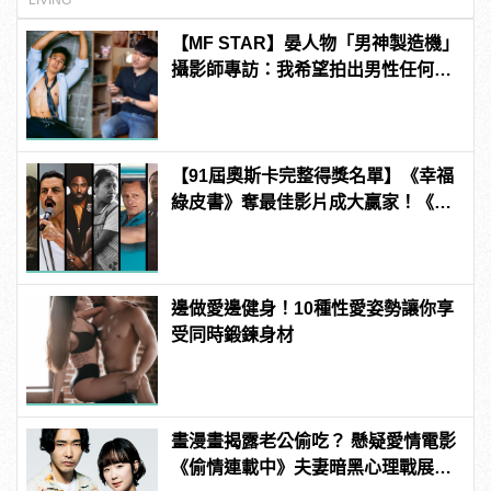
LIVING
【MF STAR】晏人物「男神製造機」
攝影師專訪：我希望拍出男性任何尺
度下的美 | manfashion這樣變型男
【91屆奧斯卡完整得獎名單】《幸福
綠皮書》奪最佳影片成大贏家！《波
西米亞狂想曲》雷米馬利克＆《真
寵》奧莉薇亞柯爾曼封影帝影后！
邊做愛邊健身！10種性愛姿勢讓你享
受同時鍛鍊身材
畫漫畫揭露老公偷吃？ 懸疑愛情電影
《偷情連載中》夫妻暗黑心理戰展