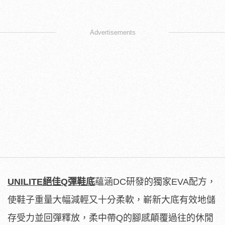
Advertisements
UNILITE
絕佳
Q
彈鞋底
蘊涵DC研發的獨家EVA配方，
使鞋子重量大幅減輕又十分柔軟，嶄新大底有效地儲
存受力並回彈釋放，柔中帶Q的腳感顛覆過往的休閒