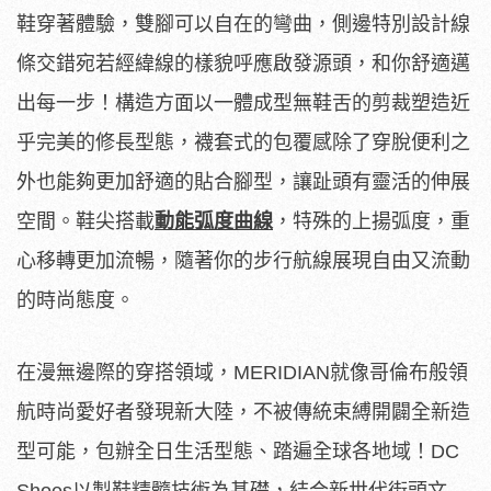
鞋穿著體驗，雙腳可以自在的彎曲，側邊特別設計線
條交錯宛若經緯線的樣貌呼應啟發源頭，和你舒適邁
出每一步！構造方面以一體成型無鞋舌的剪裁塑造近
乎完美的修長型態，襪套式的包覆感除了穿脫便利之
外也能夠更加舒適的貼合腳型，讓趾頭有靈活的伸展
空間。鞋尖搭載
動能弧度曲線
，特殊的上揚弧度，重
心移轉更加流暢，隨著你的步行航線展現自由又流動
的時尚態度。
在漫無邊際的穿搭領域，MERIDIAN就像哥倫布般領
航時尚愛好者發現新大陸，不被傳統束縛開闢全新造
型可能，包辦全日生活型態、踏遍全球各地域！DC
Shoes以製鞋精髓技術為基礎，結合新世代街頭文