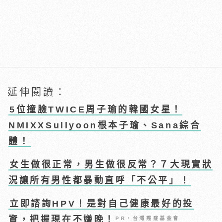
延伸閱讀：
5位撞臉TWICE周子瑜的韓國女星！
NMIXXSullyoon根本子瑜、Sana綜合
體！
女生做很正常，男生做很反常？７大現實狀
況讓所有男性都暴動直呼「不公平」！
立即諮詢HPV！是對自己健康最好的投
資，把握現在不嫌晚！
PR・台灣癌症基金會