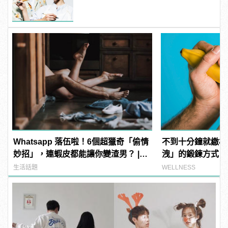
開！
Whatsapp 落伍啦！6個超獵奇「偷情
不到十分鐘就繳械
妙招」，連蝦皮都能讓你變渣男？ |
洩」的鍛鍊方式，
manfashion這樣變型男
呼吸！
生活話題
WELLNESS