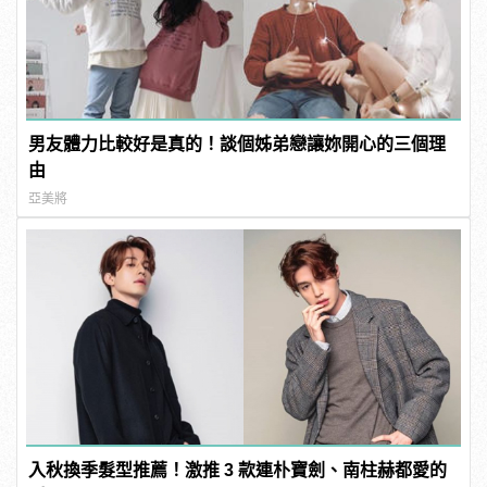
男友體力比較好是真的！談個姊弟戀讓妳開心的三個理
由
亞美將
入秋換季髮型推薦！激推 3 款連朴寶劍、南柱赫都愛的