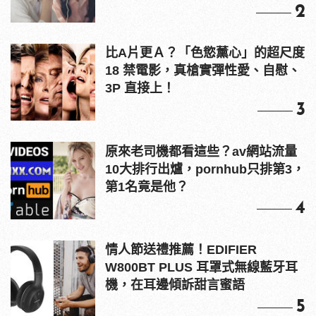
2
比A片更Ａ？「色慾薰心」的超尺度
18 禁電影，真槍實彈性愛、自慰、
3P 直接上！
3
原來老司機都看這些？av網站流量
10大排行出爐，pornhub只排第3，
第1名竟是他？
4
情人節送禮推薦！EDIFIER
W800BT PLUS 耳罩式無線藍牙耳
機，在耳邊傾訴甜言蜜語
5