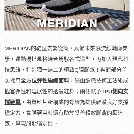
MERIDIAN的鞋型去繁從簡，具備未來感流線輪廓美
學，運動混搭風格適合駕馭各式造型，再加入現代科
技思維，打造獨一無二的極致Q彈腳感！鞋面部分首
次採用
全方位彈性編織面料
，經由編織技術工法組成
極富彈性和延展性的透氣鞋身；兩側賦予
TPU
側向支
撐鞋翼
，由塑料片所構成的骨架為提供鞋體良好支撐
穩定力，實際著用時還有助於妥善釋放腳背的壓迫
感，呈現服貼穩定性。