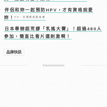
伴侶和妳一起預防HPV，才有資格說愛
妳！
PR・台灣癌症基金會
日本舉辦超荒謬「乳搖大賽」！超過480人
參加，簡直比看片還刺激啊！
品牌快訊
Advertisements